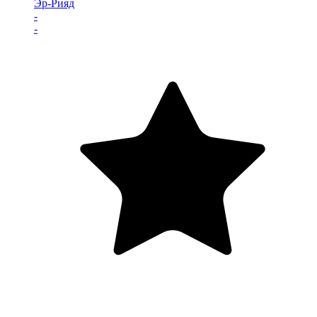
Эр-Рияд
-
-