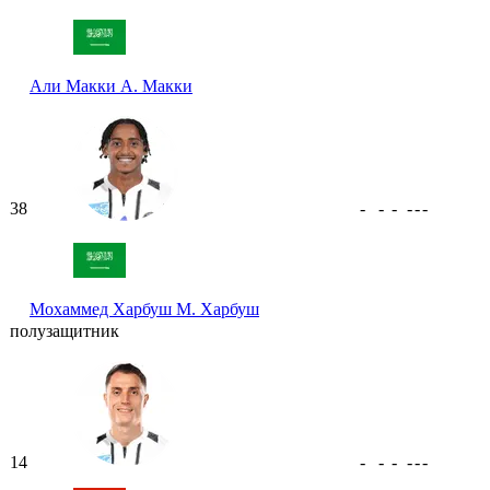
Али Макки
А. Макки
38
-
-
-
-
-
-
Мохаммед Харбуш
М. Харбуш
полузащитник
14
-
-
-
-
-
-