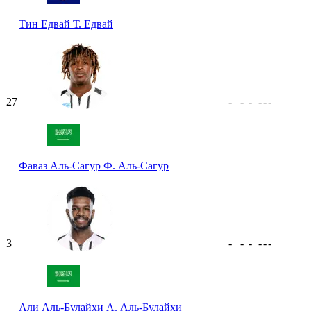
Тин Едвай
Т. Едвай
27
-
-
-
-
-
-
Фаваз Аль-Сагур
Ф. Аль-Сагур
3
-
-
-
-
-
-
Али Аль-Булайхи
А. Аль-Булайхи