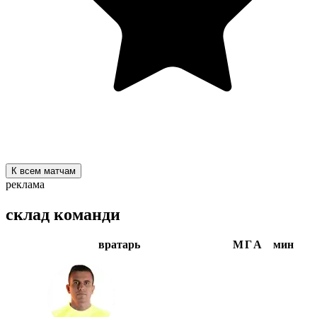
К всем матчам
реклама
склад команди
вратарь
М
Г
А
мин