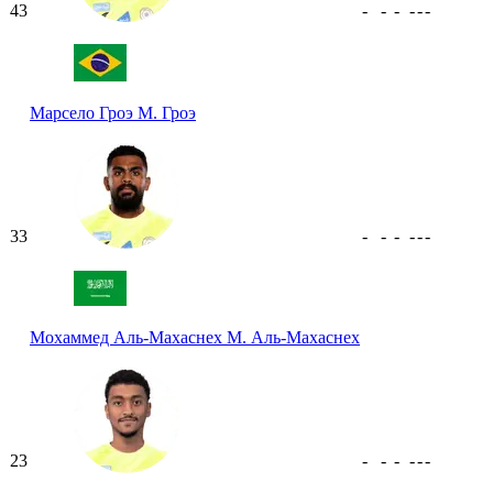
43
-
-
-
-
-
-
Марсело Гроэ
М. Гроэ
33
-
-
-
-
-
-
Мохаммед Аль-Махаснех
М. Аль-Махаснех
23
-
-
-
-
-
-