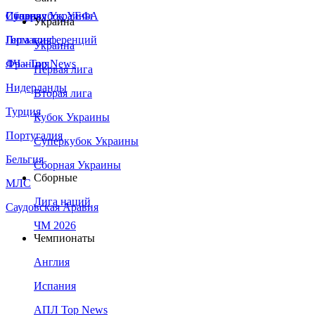
Сборная Украины
Италия
Суперкубок УЕФА
Украина
Германия
Лига конференций
Украина
Франция
ЛЧ - Top News
Первая лига
Нидерланды
Вторая лига
Турция
Кубок Украины
Португалия
Суперкубок Украины
Бельгия
Сборная Украины
Сборные
МЛС
Лига наций
Саудовская Аравия
ЧМ 2026
Чемпионаты
Англия
Испания
АПЛ Top News