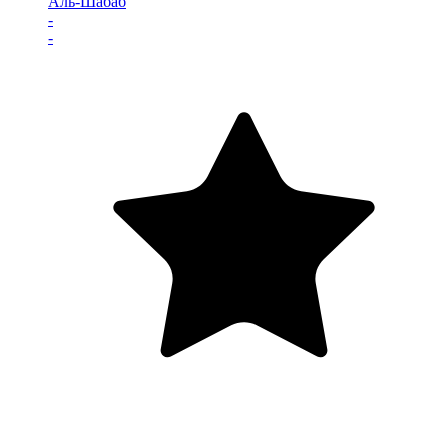
Аль-Шабаб
-
-