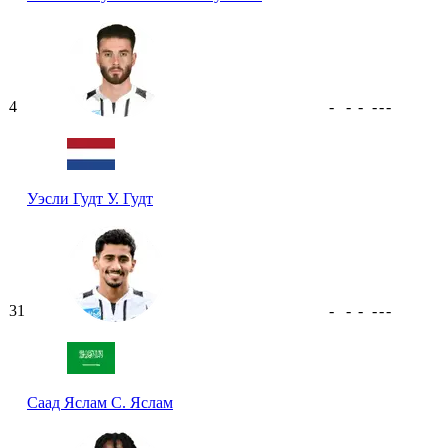
4
-
-
-
-
-
-
Уэсли Гудт
У. Гудт
31
-
-
-
-
-
-
Саад Яслам
С. Яслам