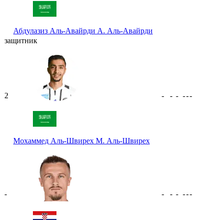
Абдулазиз Аль-Авайрди
А. Аль-Авайрди
защитник
2
-
-
-
-
-
-
Мохаммед Аль-Швирех
М. Аль-Швирех
-
-
-
-
-
-
-