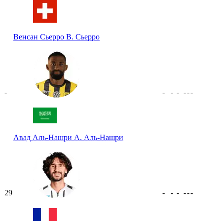
Венсан Сьерро
В. Сьерро
-
-
-
-
-
-
-
Авад Аль-Нашри
А. Аль-Нашри
29
-
-
-
-
-
-