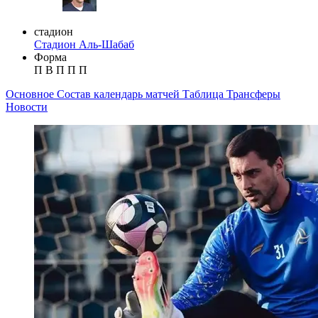
стадион
Стадион Аль-Шабаб
Форма
П
В
П
П
П
Основное
Состав
календарь матчей
Таблица
Трансферы
Новости