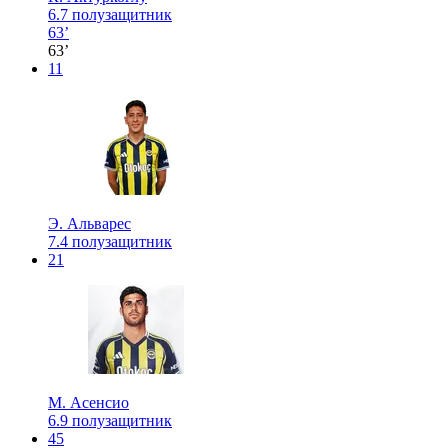
6.7
полузащитник
63’
63’
11
Э. Альварес
7.4
полузащитник
21
М. Асенсио
6.9
полузащитник
45