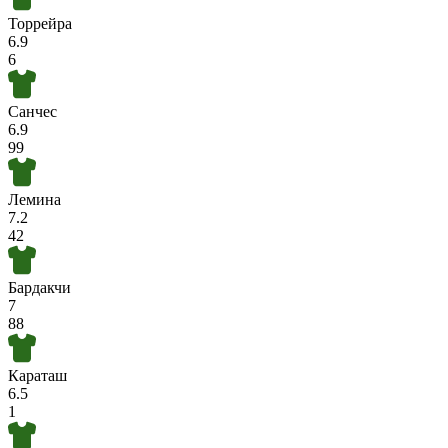
Торрейра
6.9
6
Санчес
6.9
99
Лемина
7.2
42
Бардакчи
7
88
Караташ
6.5
1