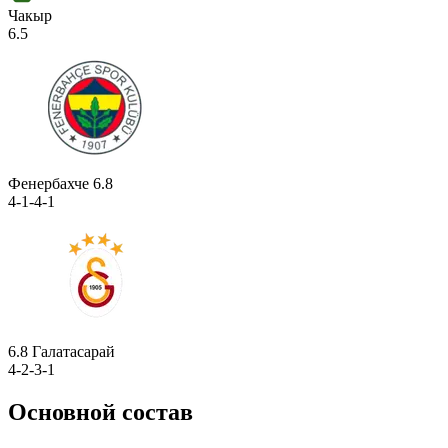
Чакыр
6.5
Фенербахче
6.8
4-1-4-1
6.8
Галатасарай
4-2-3-1
Основной состав