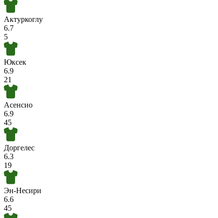
Актуркоглу
6.7
5
Юксек
6.9
21
Асенсио
6.9
45
Доргелес
6.3
19
Эн-Несири
6.6
45