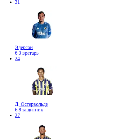
31
Эдерсон
6.3
вратарь
24
Д. Остервольде
6.8
защитник
27