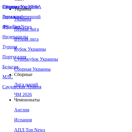
Сборная Украины
Италия
Суперкубок УЕФА
Украина
Германия
Лига конференций
Украина
Франция
ЛЧ - Top News
Первая лига
Нидерланды
Вторая лига
Турция
Кубок Украины
Португалия
Суперкубок Украины
Бельгия
Сборная Украины
Сборные
МЛС
Лига наций
Саудовская Аравия
ЧМ 2026
Чемпионаты
Англия
Испания
АПЛ Top News