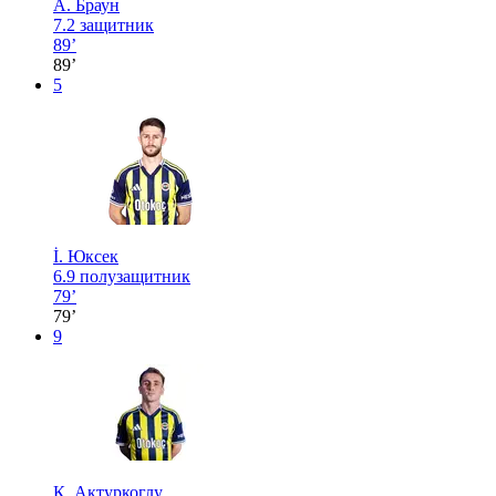
А. Браун
7.2
защитник
89’
89’
5
İ. Юксек
6.9
полузащитник
79’
79’
9
К. Актуркоглу