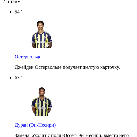
2-й тайм
54 ’
Остервольде
Джейден Остервольде получает желтую карточку.
63 ’
Дуран
(Эн-Несири)
Замена. Уходит с поля Юссеф Эн-Несири, вместо него