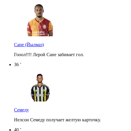
Сане
(Йылмаз)
Гооол!!!! Лерой Сане забивает гол.
36 ’
Семеду
Нелсон Семеду получает желтую карточку.
40 ’