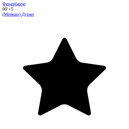
Фенербахче
90’+5
(Меркан)
Дуран