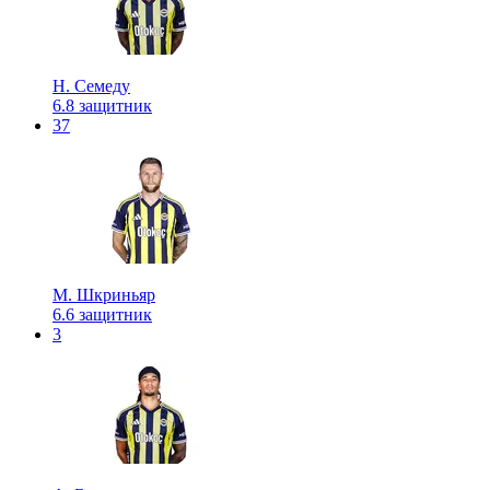
Н. Семеду
6.8
защитник
37
М. Шкриньяр
6.6
защитник
3