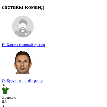
Спрогнозируете точный счет?
составы команд
Участвуйте в турнире прогнозистов и получайте классные
призы!
Турнир прогнозистов
И. Картал
главный тренер
О. Бурук
главный тренер
31
Эдерсон
6.3
3