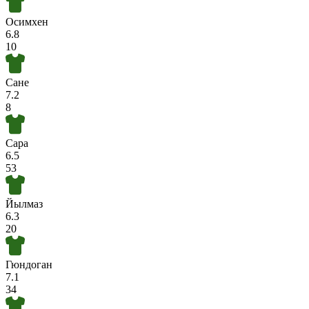
Осимхен
6.8
10
Сане
7.2
8
Сара
6.5
53
Йылмаз
6.3
20
Гюндоган
7.1
34