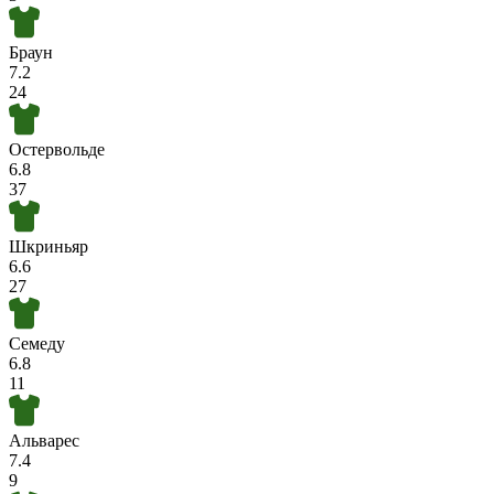
Браун
7.2
24
Остервольде
6.8
37
Шкриньяр
6.6
27
Семеду
6.8
11
Альварес
7.4
9