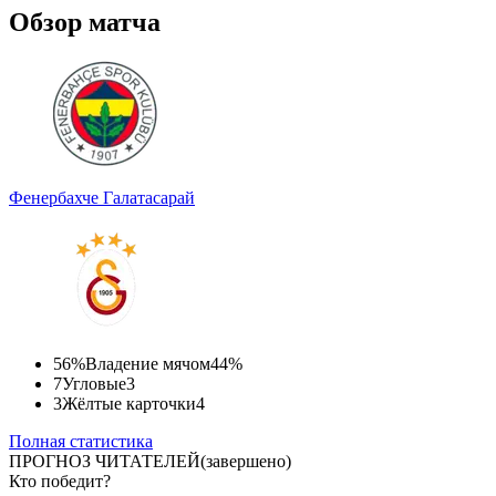
Обзор матча
Фенербахче
Галатасарай
56%
Владение мячом
44%
7
Угловые
3
3
Жёлтые карточки
4
Полная статистика
ПРОГНОЗ ЧИТАТЕЛЕЙ
(завершено)
Кто победит?