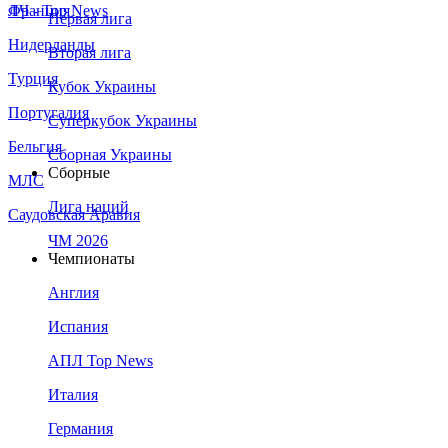
Франция
ЛЧ - Top News
Первая лига
Нидерланды
Вторая лига
Турция
Кубок Украины
Португалия
Суперкубок Украины
Бельгия
Сборная Украины
Сборные
МЛС
Лига наций
Саудовская Аравия
ЧМ 2026
Чемпионаты
Англия
Испания
АПЛ Top News
Италия
Германия