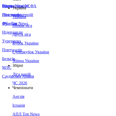
Збірна України
Італія
Суперкубок УЄФА
Україна
Німеччина
Ліга конференцій
Україна
Франція
ЛЧ - Top News
Перша ліга
Нідерланди
Друга ліга
Туреччина
Кубок України
Португалія
Суперкубок України
Бельгія
Збірна України
Збірні
МЛС
Ліга націй
Саудівська Аравія
ЧС 2026
Чемпіонати
Англія
Іспанія
АПЛ Top News