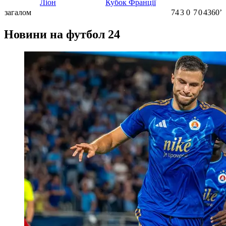
Ліон
Кубок Франції
загалом
74
3
0
7
0
4360ʼ
Новини на футбол 24