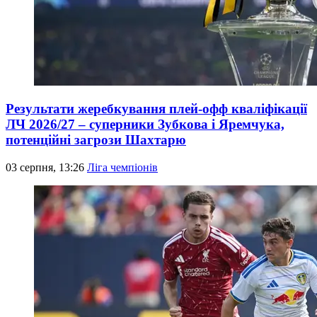
Результати жеребкування плей-офф кваліфікації
ЛЧ 2026/27 – суперники Зубкова і Яремчука,
потенційні загрози Шахтарю
03 серпня, 13:26
Ліга чемпіонів