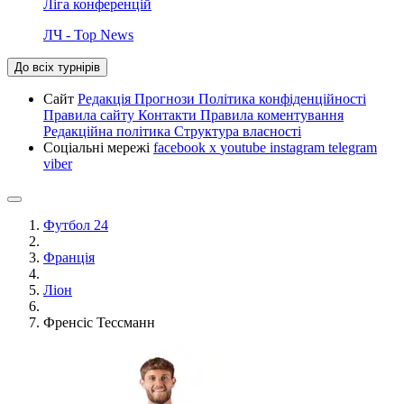
Ліга конференцій
ЛЧ - Top News
До всіх турнірів
Сайт
Редакція
Прогнози
Політика конфіденційності
Правила сайту
Контакти
Правила коментування
Редакційна політика
Структура власності
Соціальні мережі
facebook
x
youtube
instagram
telegram
viber
Футбол 24
Франція
Ліон
Френсіс Тессманн