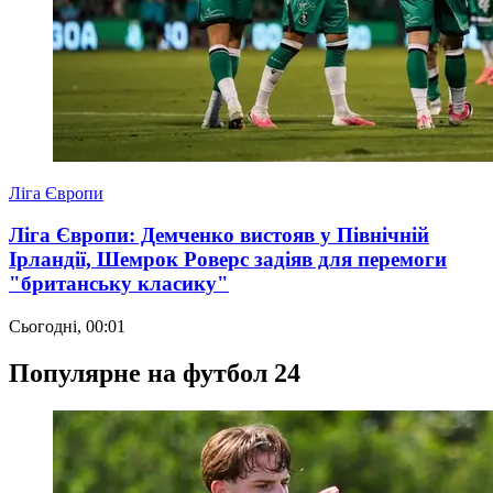
Ліга Європи
Ліга Європи: Демченко вистояв у Північній
Ірландії, Шемрок Роверс задіяв для перемоги
"британську класику"
Сьогодні, 00:01
Популярне на футбол 24