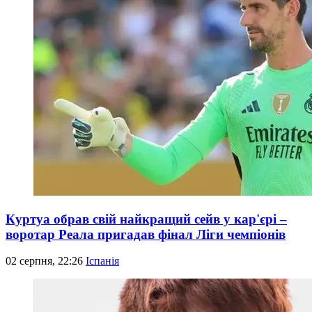
Куртуа обрав свій найкращий сейв у кар'єрі –
воротар Реала пригадав фінал Ліги чемпіонів
02 серпня, 22:26
Іспанія