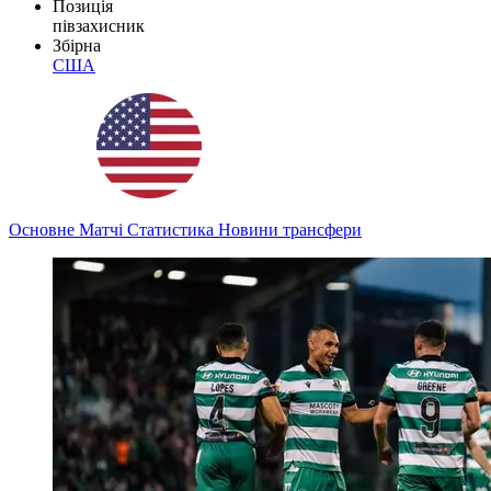
Позиція
півзахисник
Збірна
США
Основне
Матчі
Статистика
Новини
трансфери