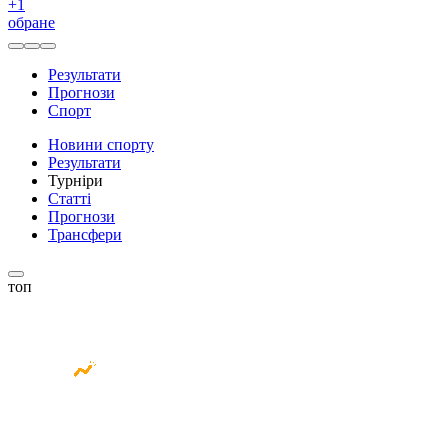
+
1
обране
Результати
Прогнози
Спорт
Новини спорту
Результати
Турніри
Статті
Прогнози
Трансфери
топ