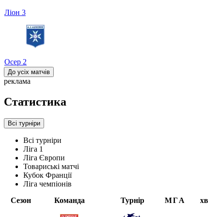
Ліон
3
Осер
2
До усіх матчів
реклама
Статистика
Всі турніри
Всі турніри
Ліга 1
Ліга Європи
Товариські матчі
Кубок Франції
Ліга чемпіонів
Сезон
Команда
Турнір
М
Г
А
хв