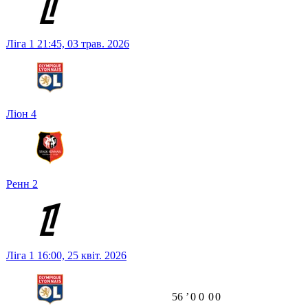
Ліга 1
21:45,
03 трав. 2026
Ліон
4
Ренн
2
Ліга 1
16:00,
25 квіт. 2026
56
ʼ
0
0
0
0