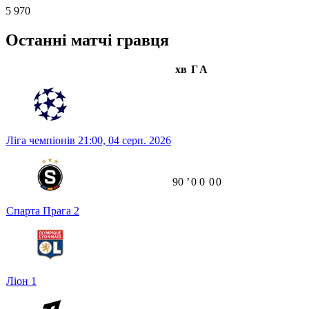
5 970
Останні матчі гравця
хв
Г
А
Ліга чемпіонів
21:00,
04 серп. 2026
90
ʼ
0
0
0
0
Спарта Прага
2
Ліон
1