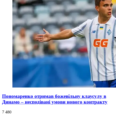
Пономаренко отримав божевільну клаусулу в
Динамо – несподівані умови нового контракту
7 480