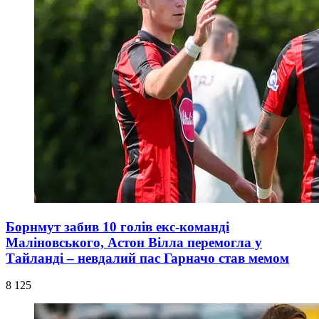
Борнмут забив 10 голів екс-команді
Маліновського, Астон Вілла перемогла у
Тайланді – невдалий пас Гарначо став мемом
8 125