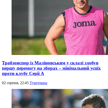
Трабзонспор із Маліновським у складі здобув
першу перемогу на зборах – мінімальний успіх
проти клубу Серії А
02 серпня, 22:45
Туреччина