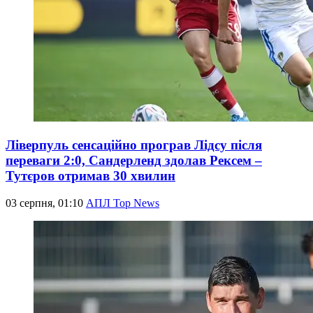
Ліверпуль сенсаційно програв Лідсу після
переваги 2:0, Сандерленд здолав Рексем –
Тутєров отримав 30 хвилин
03 серпня, 01:10
АПЛ Top News