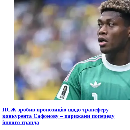
ПСЖ зробив пропозицію щодо трансферу
конкурента Сафонову – парижани попереду
іншого гранда