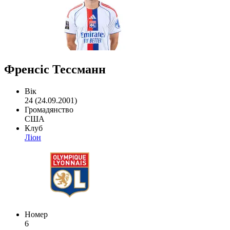
Френсіс Тессманн
Вік
24 (24.09.2001)
Громадянство
США
Клуб
Ліон
Номер
6