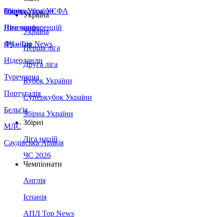
Збірна України
Італія
Суперкубок УЄФА
Україна
Німеччина
Ліга конференцій
Україна
Франція
ЛЧ - Top News
Перша ліга
Нідерланди
Друга ліга
Туреччина
Кубок України
Португалія
Суперкубок України
Бельгія
Збірна України
Збірні
МЛС
Ліга націй
Саудівська Аравія
ЧС 2026
Чемпіонати
Англія
Іспанія
АПЛ Top News