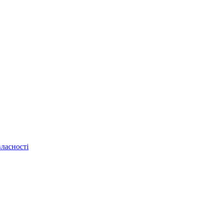
ласності