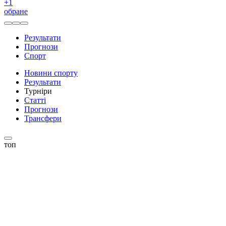
+
1
обране
Результати
Прогнози
Спорт
Новини спорту
Результати
Турніри
Статті
Прогнози
Трансфери
топ