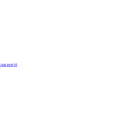
ласності