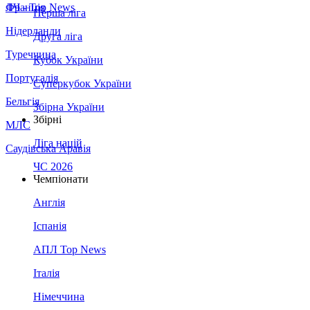
Франція
ЛЧ - Top News
Перша ліга
Нідерланди
Друга ліга
Туреччина
Кубок України
Португалія
Суперкубок України
Бельгія
Збірна України
Збірні
МЛС
Ліга націй
Саудівська Аравія
ЧС 2026
Чемпіонати
Англія
Іспанія
АПЛ Top News
Італія
Німеччина