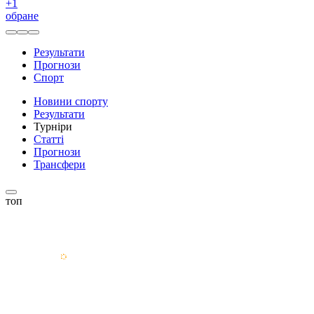
+
1
обране
Результати
Прогнози
Спорт
Новини спорту
Результати
Турніри
Статті
Прогнози
Трансфери
топ