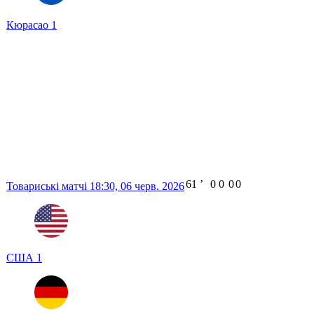
Кюрасао
1
61
ʼ
0
0
0
0
Товариські матчі
18:30,
06 черв. 2026
США
1