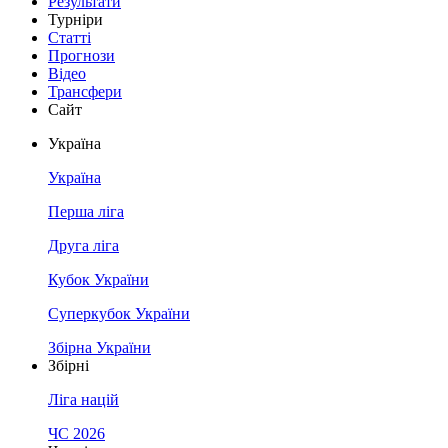
Результати
Турніри
Статті
Прогнози
Відео
Трансфери
Сайт
Україна
Україна
Перша ліга
Друга ліга
Кубок України
Суперкубок України
Збірна України
Збірні
Ліга націй
ЧС 2026