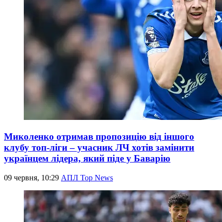
Миколенко отримав пропозицію від іншого
клубу топ-ліги – учасник ЛЧ хотів замінити
українцем лідера, який піде у Баварію
09 червня, 10:29
АПЛ Top News