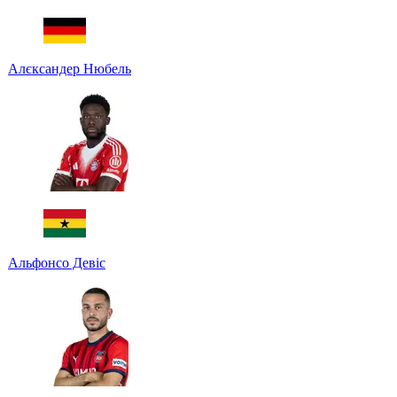
Алєксандер Нюбель
Альфонсо Девіс