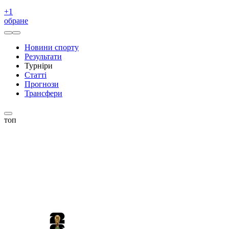
+
1
обране
Новини спорту
Результати
Турніри
Статті
Прогнози
Трансфери
топ