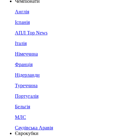
Чемпіонати
Англія
Іспанія
АПЛ Top News
Італія
Німеччина
Франція
Нідерланди
Туреччина
Португалія
Бельгія
МЛС
Саудівська Аравія
Єврокубки