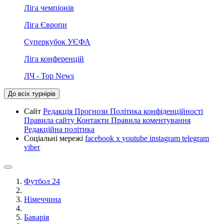
Ліга чемпіонів
Ліга Європи
Суперкубок УЄФА
Ліга конференцій
ЛЧ - Top News
До всіх турнірів
Сайт
Редакція
Прогнози
Політика конфіденційності
Правила сайту
Контакти
Правила коментування
Редакційна політика
Соціальні мережі
facebook
x
youtube
instagram
telegram
viber
Футбол 24
Німеччина
Баварія