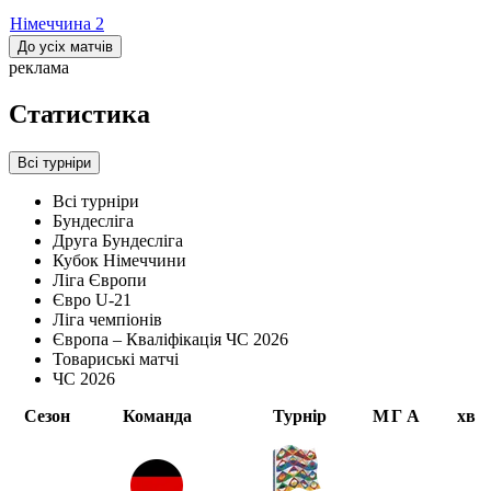
Німеччина
2
До усіх матчів
реклама
Статистика
Всі турніри
Всі турніри
Бундесліга
Друга Бундесліга
Кубок Німеччини
Ліга Європи
Євро U-21
Ліга чемпіонів
Європа – Кваліфікація ЧС 2026
Товариські матчі
ЧС 2026
Сезон
Команда
Турнір
М
Г
А
хв