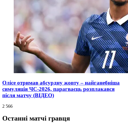
Олісе отримав абсурдну жовту – найганебніша
симуляція ЧС-2026, парагваєць розплакався
після матчу (ВІДЕО)
2 566
Останні матчі гравця