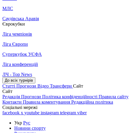
МЛС
Саудівська Аравія
Єврокубки
Ліга чемпіонів
Ліга Європи
Суперкубок УЄФА
Ліга конференцій
ЛЧ - Top News
До всіх турнірів
Статті
Прогнози
Відео
Трансфери
Сайт
Сайт
Редакція
Прогнози
Політика конфіденційності
Правила сайту
Контакти
Правила коментування
Редакційна політика
Соціальні мережі
facebook
x
youtube
instagram
telegram
viber
Укр
Рус
Новини спорту