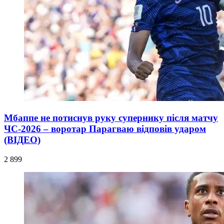
Мбаппе не потиснув руку супернику після матчу
ЧС-2026 – воротар Парагваю відповів ударом
(ВІДЕО)
2 899