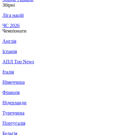
Збірні
Ліга націй
ЧС 2026
Чемпіонати
Англія
Іспанія
АПЛ Top News
Італія
Німеччина
Франція
Нідерланди
Туреччина
Португалія
Бельгія