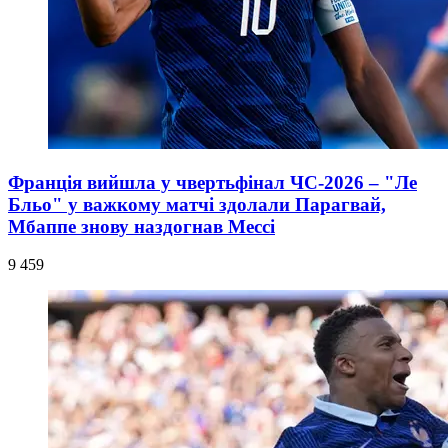
Франція вийшла у чвертьфінал ЧС-2026 – "Ле
Бльо" у важкому матчі здолали Парагвай,
Мбаппе знову наздогнав Мессі
9 459