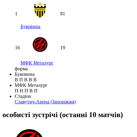
1
81
Буковина
16
19
МФК Металург
форма
Буковина
В
П
В
В
В
МФК Металург
П
Н
П
В
П
Стадіон
Славутич-Арена
(Запоріжжя)
особисті зустрічі
(
останні 10 матчів
)