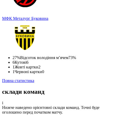
МФК Металург
Буковина
27%
Відсоток володіння м’ячем
73%
6
Кутові
6
1
Жовті картки
2
1
Червоні картки
0
Повна статистика
склади команд
i
Нижче наведено орієнтовні склади команд. Точні буде
оголошено перед початком матчу.