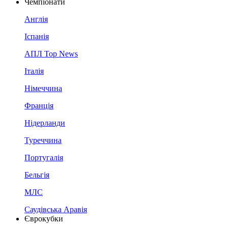
Чемпіонати
Англія
Іспанія
АПЛ Top News
Італія
Німеччина
Франція
Нідерланди
Туреччина
Португалія
Бельгія
МЛС
Саудівська Аравія
Єврокубки