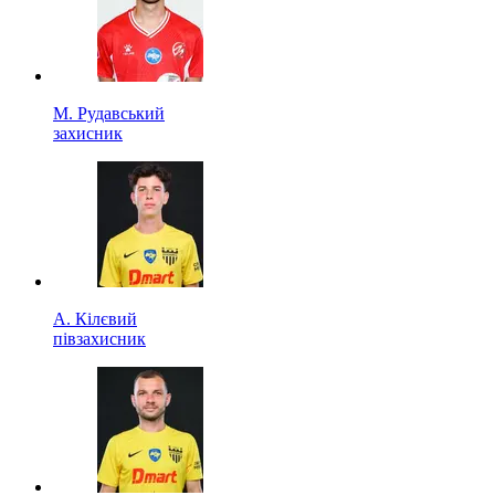
М. Рудавський
захисник
А. Кілєвий
півзахисник