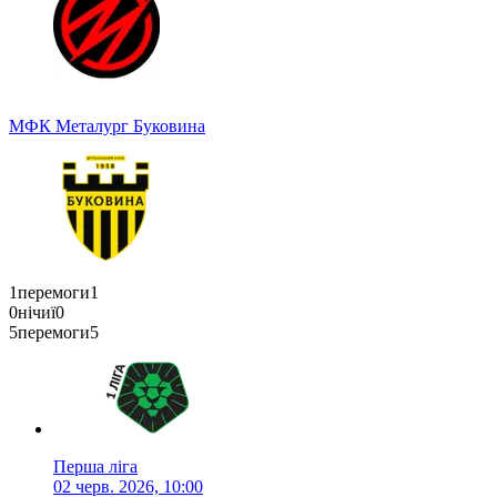
МФК Металург
Буковина
1
перемоги
1
0
нічиї
0
5
перемоги
5
Перша ліга
02 черв. 2026, 10:00