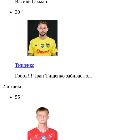
Василь Гакман.
30 ’
Тищенко
Гооол!!!! Іван Тищенко забиває гол.
2-й тайм
55 ’