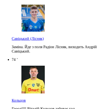
Савіцький
(Лісняк)
Заміна. Йде з поля Радіон Лісняк, виходить Андрій
Савіцький.
74 ’
Кольцов
Гооол!!!! Віталій Кольцов забиває гол.