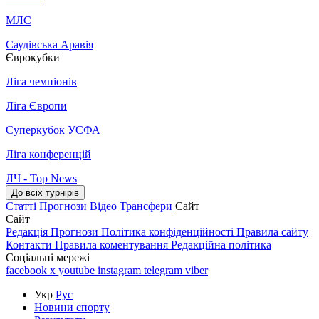
МЛС
Саудівська Аравія
Єврокубки
Ліга чемпіонів
Ліга Європи
Суперкубок УЄФА
Ліга конференцій
ЛЧ - Top News
До всіх турнірів
Статті
Прогнози
Відео
Трансфери
Сайт
Сайт
Редакція
Прогнози
Політика конфіденційності
Правила сайту
Контакти
Правила коментування
Редакційна політика
Соціальні мережі
facebook
x
youtube
instagram
telegram
viber
Укр
Рус
Новини спорту