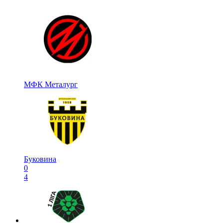
МФК Металург
Буковина
0
4