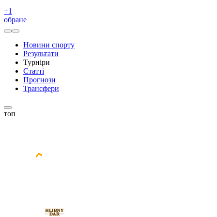
+
1
обране
Новини спорту
Результати
Турніри
Статті
Прогнози
Трансфери
топ