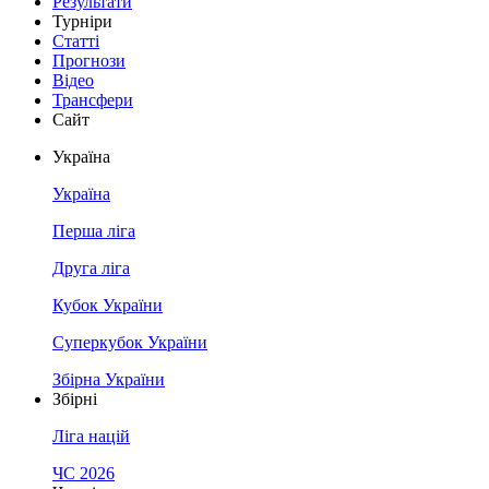
Результати
Турніри
Статті
Прогнози
Відео
Трансфери
Сайт
Україна
Україна
Перша ліга
Друга ліга
Кубок України
Суперкубок України
Збірна України
Збірні
Ліга націй
ЧС 2026