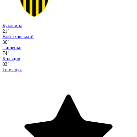
Буковина
21’
Войтіховський
30’
Тищенко
74’
Кольцов
83’
Гончарук