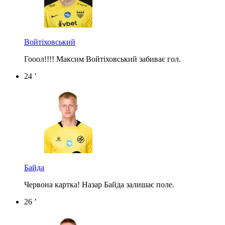
Войтіховський
Гооол!!!! Максим Войтіховський забиває гол.
24 ’
Байда
Червона картка! Назар Байда залишає поле.
26 ’