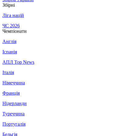
Збірні
Ліга націй
ЧС 2026
Чемпіонати
Англія
Іспанія
АПЛ Top News
Італія
Німеччина
Франція
Нідерланди
Туреччина
Португалія
Бельгія