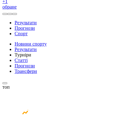
+
1
обране
Результати
Прогнози
Спорт
Новини спорту
Результати
Турніри
Статті
Прогнози
Трансфери
топ