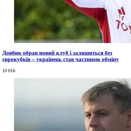
Довбик обрав новий клуб і залишиться без
єврокубків – українець став частиною обміну
10 016