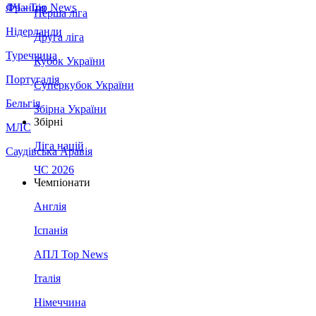
Франція
ЛЧ - Top News
Перша ліга
Нідерланди
Друга ліга
Туреччина
Кубок України
Португалія
Суперкубок України
Бельгія
Збірна України
Збірні
МЛС
Ліга націй
Саудівська Аравія
ЧС 2026
Чемпіонати
Англія
Іспанія
АПЛ Top News
Італія
Німеччина