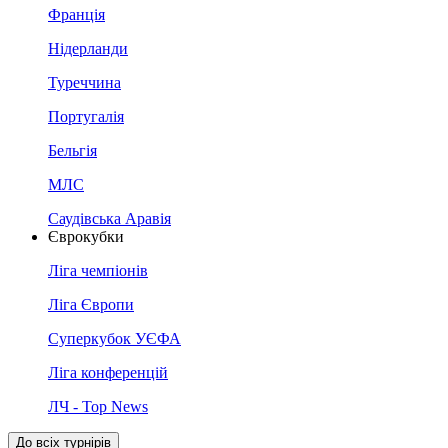
Франція
Нідерланди
Туреччина
Португалія
Бельгія
МЛС
Саудівська Аравія
Єврокубки
Ліга чемпіонів
Ліга Європи
Суперкубок УЄФА
Ліга конференцій
ЛЧ - Top News
До всіх турнірів