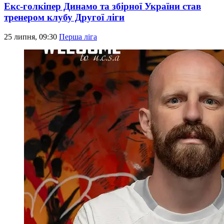
Екс-голкіпер Динамо та збірної України став
тренером клубу Другої ліги
25 липня, 09:30
Перша ліга