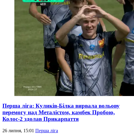
Перша ліга: Куликів-Білка вирвала вольову
перемогу над Металістом, камбек Пробою,
Колос-2 здолав Прикарпаття
26 липня, 15:01
Перша ліга