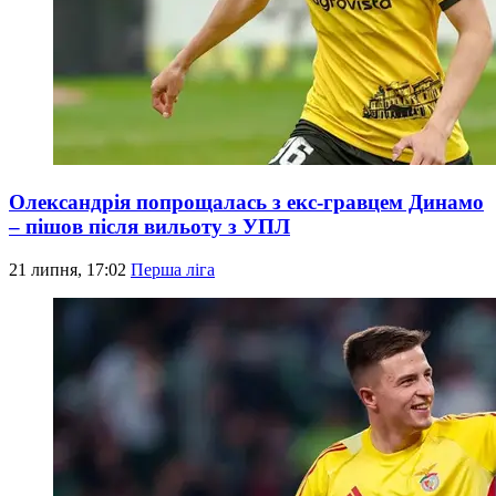
Олександрія попрощалась з екс-гравцем Динамо
– пішов після вильоту з УПЛ
21 липня, 17:02
Перша ліга