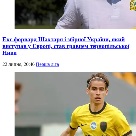
Екс-форвард Шахтаря і збірної України, який
виступав у Європі, став гравцем тернопільської
Ниви
22 липня, 20:46
Перша ліга