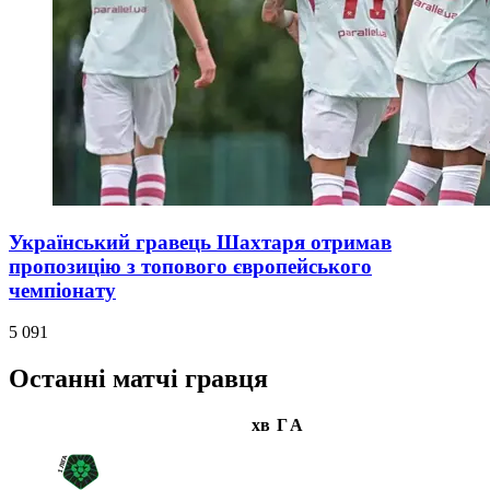
Український гравець Шахтаря отримав
пропозицію з топового європейського
чемпіонату
5 091
Останні матчі гравця
хв
Г
А