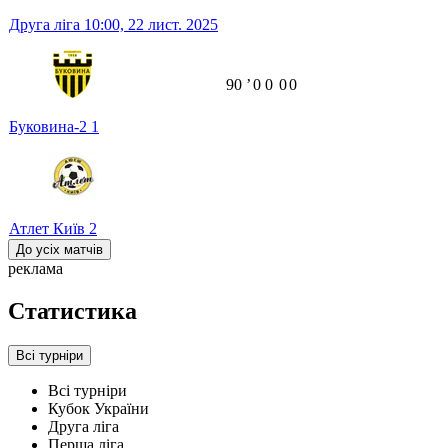
Друга ліга
10:00,
22 лист. 2025
90
ʼ
0
0
0
0
Буковина-2
1
Атлет Київ
2
До усіх матчів
реклама
Статистика
Всі турніри
Всі турніри
Кубок України
Друга ліга
Перша ліга