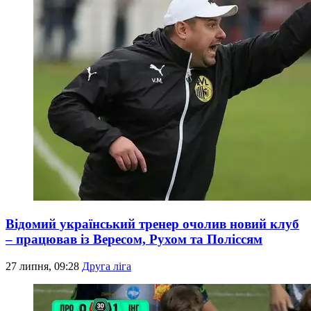
Відомий український тренер очолив новий клуб
– працював із Вересом, Рухом та Поліссям
27 липня, 09:28
Друга ліга