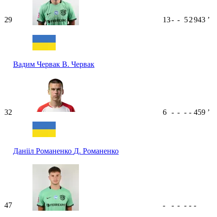
29
13
-
-
5
2
943
ʼ
Вадим Червак
В. Червак
32
6
-
-
-
-
459
ʼ
Данііл Романенко
Д. Романенко
47
-
-
-
-
-
-