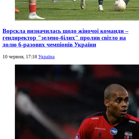
Ворскла визначилась щодо жіночої команди –
гендиректор "зелено-білих" пролив світло на
долю 6-разових чемпіонів України
10 червня, 17:18
Україна