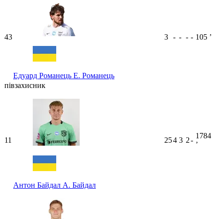
43
3
-
-
-
-
105
ʼ
Едуард Романець
Е. Романець
півзахисник
1784
11
25
4
3
2
-
ʼ
Антон Байдал
А. Байдал