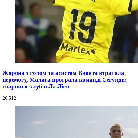
Жирона з голом та асистом Ваната втратила
перемогу, Малага програла команді Сегунди:
спаринги клубів Ла Ліги
20 512