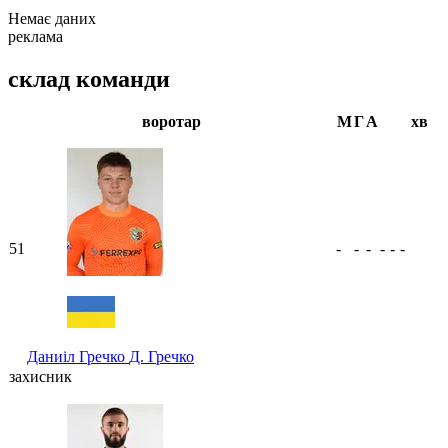
Немає даних
реклама
склад команди
воротар
М
Г
А
хв
51
-
-
-
-
-
-
Даниіл Гречко
Д. Гречко
захисник