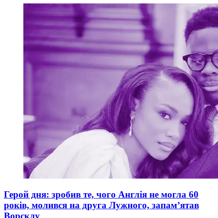
Герой дня: зробив те, чого Англія не могла 60
років, молився на друга Лужного, запам’ятав
Ворсклу