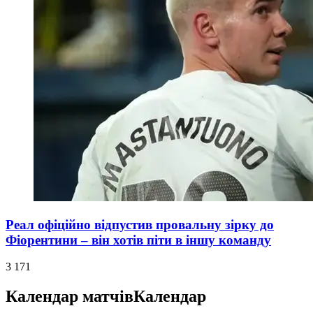
Реал офіційно відпустив провальну зірку до
Фіорентини – він хотів піти в іншу команду
3 171
Календар матчів
Календар