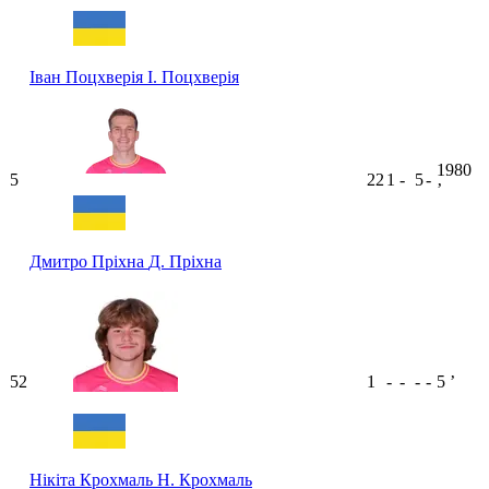
Іван Поцхверія
І. Поцхверія
1980
5
22
1
-
5
-
ʼ
Дмитро Пріхна
Д. Пріхна
52
1
-
-
-
-
5
ʼ
Нікіта Крохмаль
Н. Крохмаль