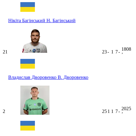
Нікіта Багінський
Н. Багінський
1808
21
23
-
1
7
-
ʼ
Владислав Дворовенко
В. Дворовенко
2025
2
25
1
1
7
-
ʼ