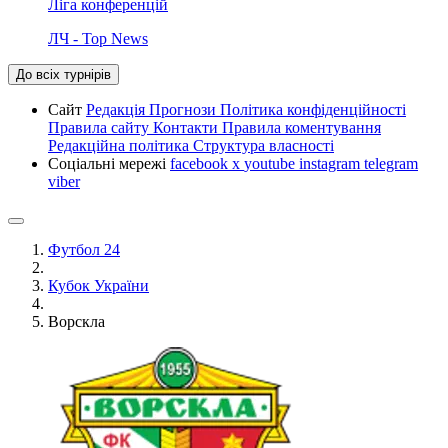
Ліга конференцій
ЛЧ - Top News
До всіх турнірів
Сайт
Редакція
Прогнози
Політика конфіденційності
Правила сайту
Контакти
Правила коментування
Редакційна політика
Структура власності
Соціальні мережі
facebook
x
youtube
instagram
telegram
viber
Футбол 24
Кубок України
Ворскла