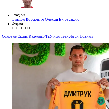
Стадіон
Стадіон Ворскла ім Олексія Бутовського
Форма
Н
Н
Н
П
П
Основне
Склад
Календар
Таблиця
Трансфери
Новини