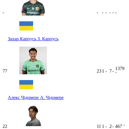
-
-
-
-
-
-
-
Захар Карпусь
З. Карпусь
1379
77
23
1
-
7
-
ʼ
Алекс Чідомере
А. Чідомере
22
11
1
-
2
-
467
ʼ