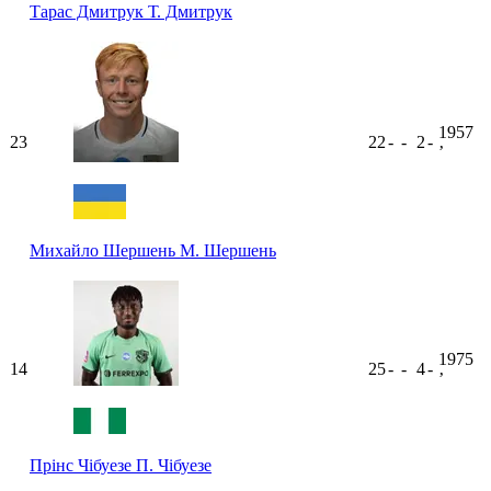
Тарас Дмитрук
Т. Дмитрук
1957
23
22
-
-
2
-
ʼ
Михайло Шершень
М. Шершень
1975
14
25
-
-
4
-
ʼ
Прінс Чібуезе
П. Чібуезе