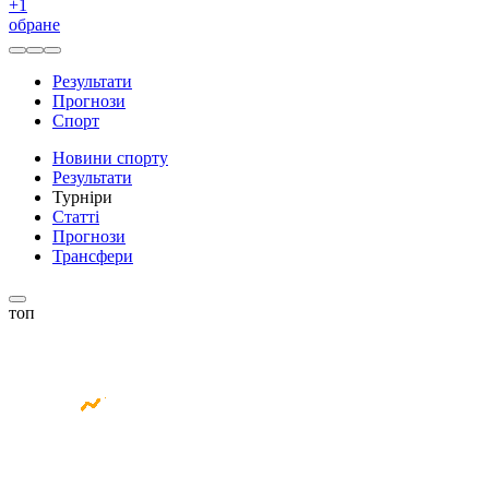
+
1
обране
Результати
Прогнози
Спорт
Новини спорту
Результати
Турніри
Статті
Прогнози
Трансфери
топ