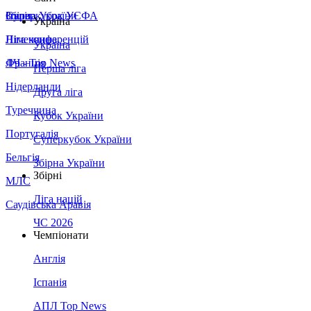
Збірна України
Італія
Суперкубок УЄФА
Україна
Німеччина
Ліга конференцій
Україна
Франція
ЛЧ - Top News
Перша ліга
Нідерланди
Друга ліга
Туреччина
Кубок України
Португалія
Суперкубок України
Бельгія
Збірна України
Збірні
МЛС
Ліга націй
Саудівська Аравія
ЧС 2026
Чемпіонати
Англія
Іспанія
АПЛ Top News