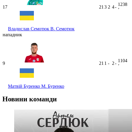
1238
17
21
3
2
4
-
ʼ
Владислав Семотюк
В. Семотюк
нападник
1104
9
21
1
-
2
-
ʼ
Матвій Буренко
М. Буренко
Новини команди