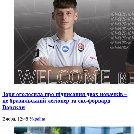
Зоря оголосила про підписання двох новачків –
це бразильський легіонер та екс-форвард
Ворскли
Вчора, 12:48
Україна