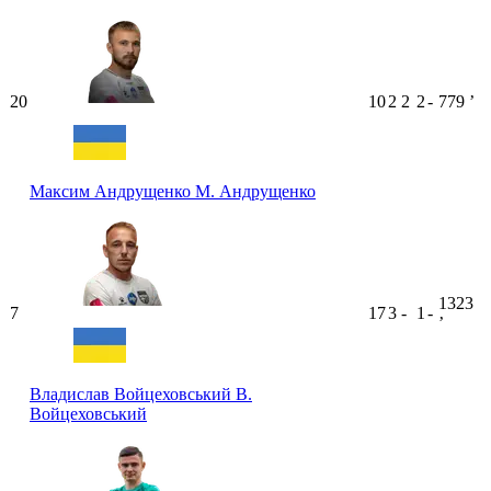
20
10
2
2
2
-
779
ʼ
Максим Андрущенко
М. Андрущенко
1323
7
17
3
-
1
-
ʼ
Владислав Войцеховський
В.
Войцеховський