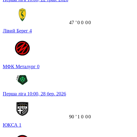
47
ʼ
0
0
0
0
Лівий Берег
4
МФК Металург
0
Перша ліга
10:00,
28 бер. 2026
90
ʼ
1
0
0
0
ЮКСА
1