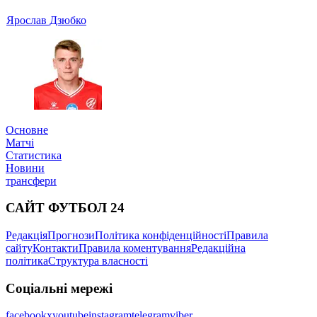
Ярослав Дзюбко
Основне
Матчі
Статистика
Новини
трансфери
САЙТ ФУТБОЛ 24
Редакція
Прогнози
Політика конфіденційності
Правила
сайту
Контакти
Правила коментування
Редакційна
політика
Структура власності
Соціальні мережі
facebook
x
youtube
instagram
telegram
viber