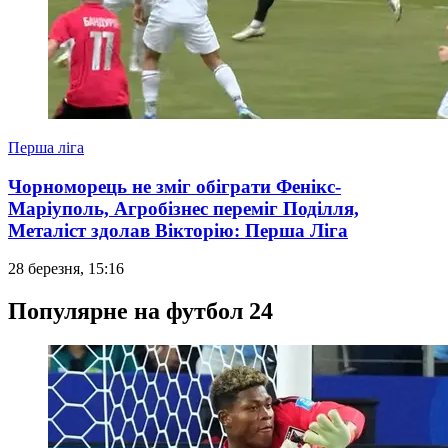
Перша ліга
Чорноморець не зміг обіграти Фенікс-
Маріуполь, Агробізнес переміг Поділля,
Металіст здолав Вікторію: Перша Ліга
28 березня, 15:16
Популярне на футбол 24