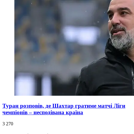
Туран розповів, де Шахтар гратиме матчі Ліги
чемпіонів – несподівана країна
3 270