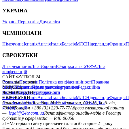
УКРАЇНА
Україна
Перша ліга
Друга ліга
ЧЕМПІОНАТИ
Німеччина
Іспанія
Англія
Італія
Бельгія
МЛС
Нідерланди
Франція
П
ЄВРОКУБКИ
Ліга чемпіонів
Ліга Європи
Юнацька ліга УЄФА
Ліга
конференцій
САЙТ ФУТБОЛ 24
Редакція
Соціальні мережі
Прогнози
Політика конфіденційності
Правила
сайту
facebook
УКРАЇНА
Контакти
x
youtube
Правила коментування
instagram
telegram
viber
Редакційна
політика
Україна
ЧЕМПІОНАТИ
Перша ліга
Структура власності
Друга ліга
Німеччина
ЄВРОКУБКИ
Іспанія
Англія
Італія
Бельгія
МЛС
Нідерланди
Франція
П
Ліга чемпіонів
Онлайн-медіа «Футбол 24»
Ліга Європи
Юнацька ліга УЄФА
пл. Галицька, буд. 15, м. Львів,
Ліга
конференцій
79008
Телефон +380 (32) 229-77-77
Адреса електронної пошти
—
legal@24tv.com.ua
Ідентифікатор онлайн-медіа в Реєстрі
суб’єктів у сфері медіа — R40-06058
21+
Матеріали сайту призначені для осіб старше 21 року
При цитуванні і використанні будь-яких матеріалів посилання