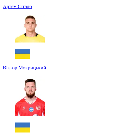
Артем Сітало
Віктор Мокрицький