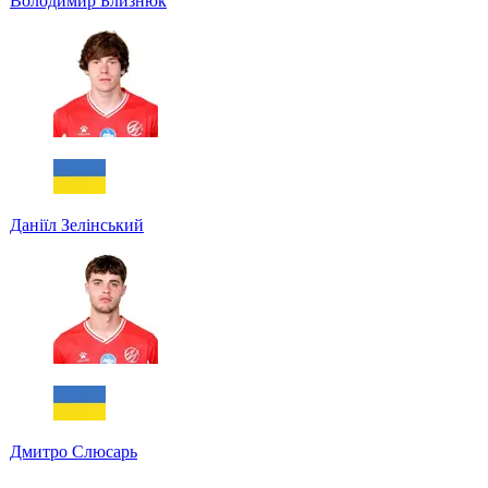
Володимир Близнюк
Даніїл Зелінський
Дмитро Слюсарь