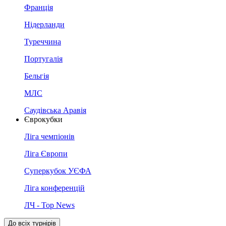
Франція
Нідерланди
Туреччина
Португалія
Бельгія
МЛС
Саудівська Аравія
Єврокубки
Ліга чемпіонів
Ліга Європи
Суперкубок УЄФА
Ліга конференцій
ЛЧ - Top News
До всіх турнірів