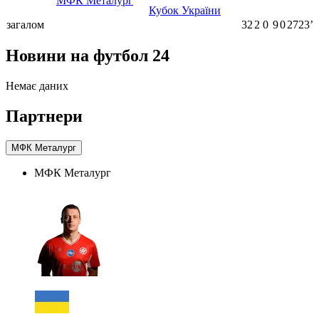
МФК Металург
Кубок України
загалом
32
2
0
9
0
2723ʼ
Новини на футбол 24
Немає даних
Партнери
МФК Металург
МФК Металург