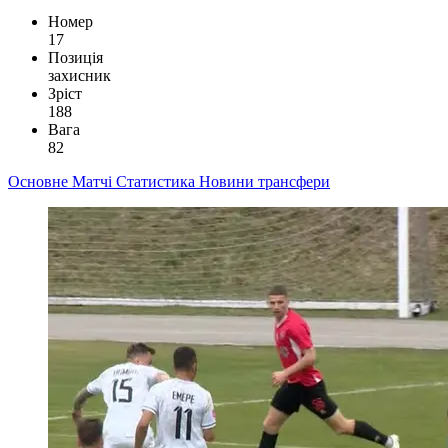
Номер
17
Позиція
захисник
Зріст
188
Вага
82
Основне
Матчі
Статистика
Новини
трансфери