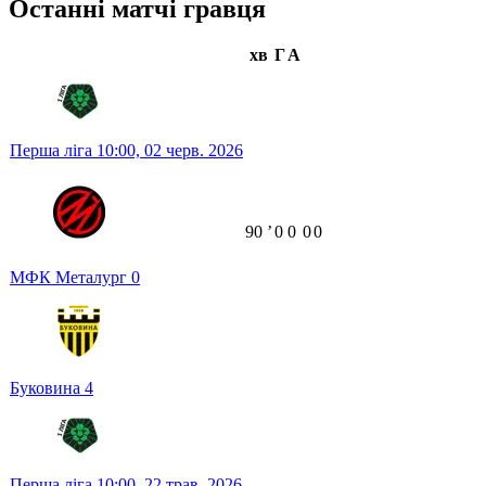
Останні матчі гравця
хв
Г
А
Перша ліга
10:00,
02 черв. 2026
90
ʼ
0
0
0
0
МФК Металург
0
Буковина
4
Перша ліга
10:00,
22 трав. 2026