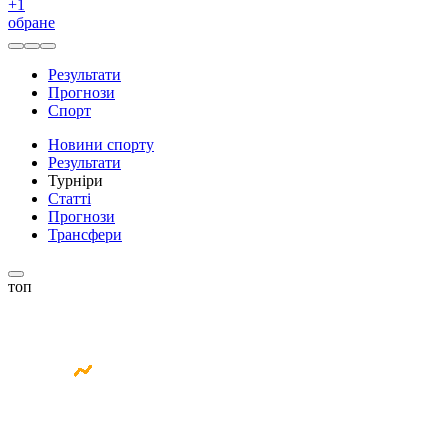
+
1
обране
Результати
Прогнози
Спорт
Новини спорту
Результати
Турніри
Статті
Прогнози
Трансфери
топ