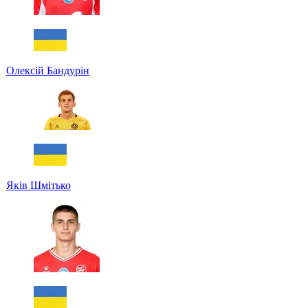
Олексій Бандурін
Яків Шмітько