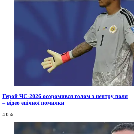
Герой ЧС-2026 осоромився голом з центру поля
– відео епічної помилки
4 056