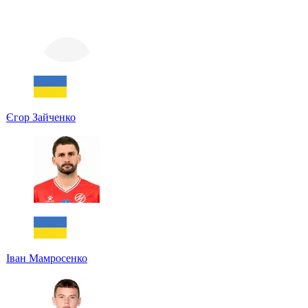
Єгор Зайченко
Іван Мамросенко