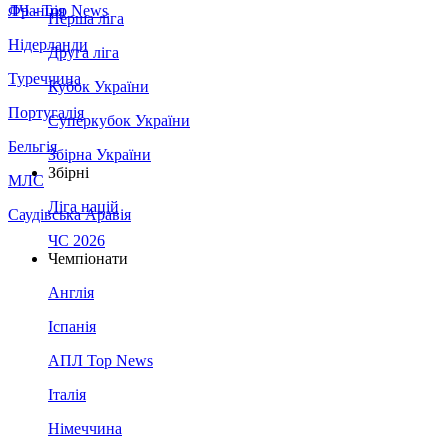
Франція
ЛЧ - Top News
Перша ліга
Нідерланди
Друга ліга
Туреччина
Кубок України
Португалія
Суперкубок України
Бельгія
Збірна України
Збірні
МЛС
Ліга націй
Саудівська Аравія
ЧС 2026
Чемпіонати
Англія
Іспанія
АПЛ Top News
Італія
Німеччина