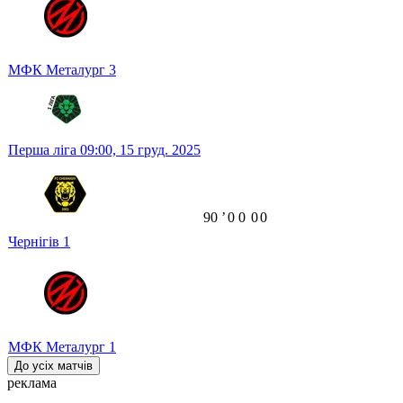
МФК Металург
3
Перша ліга
09:00,
15 груд. 2025
90
ʼ
0
0
0
0
Чернігів
1
МФК Металург
1
До усіх матчів
реклама