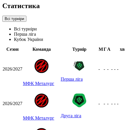
Статистика
Всі турніри
Всі турніри
Перша ліга
Кубок України
Сезон
Команда
Турнір
М
Г
А
хв
2026/2027
-
-
-
-
-
-
Перша ліга
МФК Металург
2026/2027
-
-
-
-
-
-
Друга ліга
МФК Металург