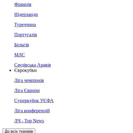
Франція
Нідерланди
Туреччина
Португалія
Бельгія
МЛС
Саудівська Аравія
Єврокубки
Ліга чемпіонів
Ліга Європи
Суперкубок УЄФА
Ліга конференцій
ЛЧ - Top News
До всіх турнірів