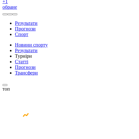
+
1
обране
Результати
Прогнози
Спорт
Новини спорту
Результати
Турніри
Статті
Прогнози
Трансфери
топ