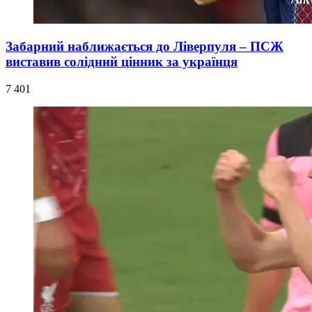
Забарний наближається до Ліверпуля – ПСЖ
виставив солідний цінник за українця
7 401