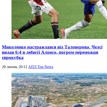
Миколенко настраждався від Таловєрова, Челсі
видав 6:4 в дебюті Алонсо, погром переможця
єврокубка
28 липня, 20:12
АПЛ Top News