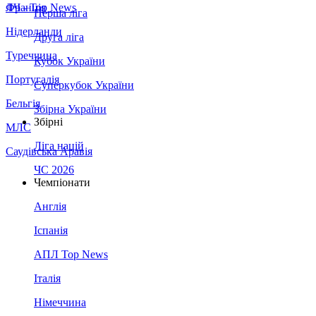
Франція
ЛЧ - Top News
Перша ліга
Нідерланди
Друга ліга
Туреччина
Кубок України
Португалія
Суперкубок України
Бельгія
Збірна України
Збірні
МЛС
Ліга націй
Саудівська Аравія
ЧС 2026
Чемпіонати
Англія
Іспанія
АПЛ Top News
Італія
Німеччина