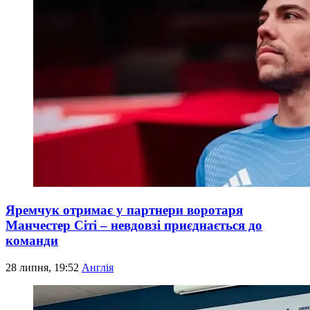
Яремчук отримає у партнери воротаря
Манчестер Сіті – невдовзі приєднається до
команди
28 липня, 19:52
Англія