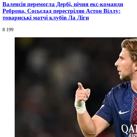
Валенсія перемогла Дербі, нічия екс-команди
Реброва, Сосьєдад перестріляв Астон Віллу:
товариські матчі клубів Ла Ліги
8 199