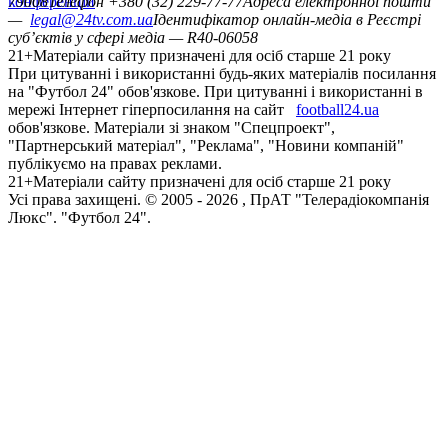
конференцій
79008
Телефон +380 (32) 229-77-77
Адреса електронної пошти
—
legal@24tv.com.ua
Ідентифікатор онлайн-медіа в Реєстрі
суб’єктів у сфері медіа — R40-06058
21+
Матеріали сайту призначені для осіб старше 21 року
При цитуванні і використанні будь-яких матеріалів посилання
на "Футбол 24" обов'язкове. При цитуванні і використанні в
мережі Інтернет гіперпосилання на сайт
football24.ua
обов'язкове. Матеріали зі знаком "Спецпроект",
"Партнерський матеріал", "Реклама", "Новини компаній"
публікуємо на правах реклами.
21+
Матеріали сайту призначені для осіб старше 21 року
Усi права захищенi. © 2005 -
2026
, ПрАТ "Телерадіокомпанія
Люкс". "Футбол 24".