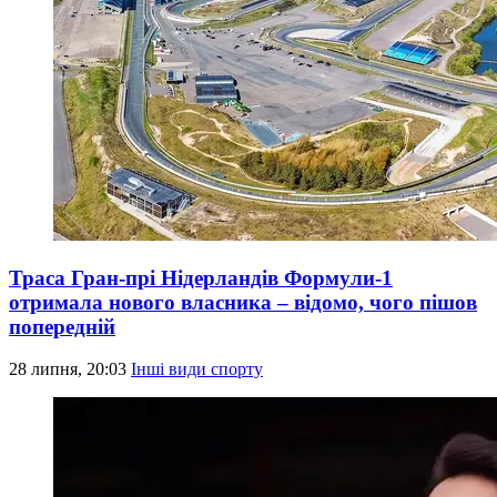
Траса Гран-прі Нідерландів Формули-1
отримала нового власника – відомо, чого пішов
попередній
28 липня, 20:03
Інші види спорту