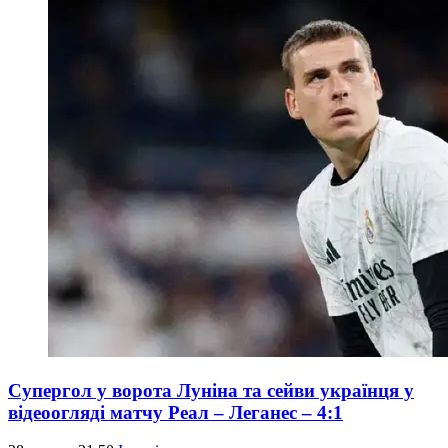
Супергол у ворота Луніна та сейви українця у
відеоогляді матчу Реал – Леганес – 4:1