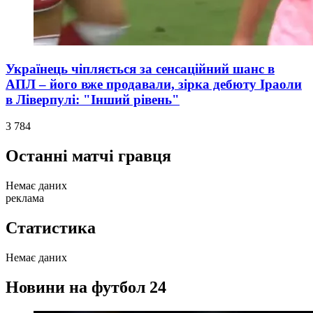
Українець чіпляється за сенсаційний шанс в
АПЛ – його вже продавали, зірка дебюту Іраоли
в Ліверпулі: "Інший рівень"
3 784
Останні матчі гравця
Немає даних
реклама
Статистика
Немає даних
Новини на футбол 24