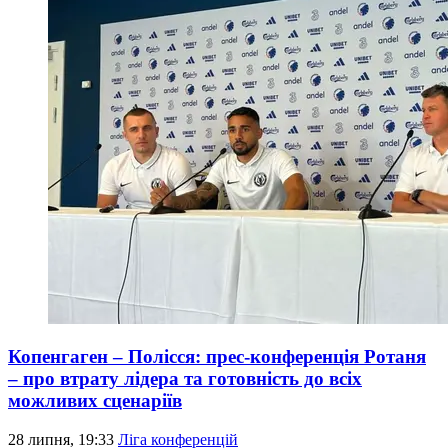
Копенгаген – Полісся: прес-конференція Ротаня
– про втрату лідера та готовність до всіх
можливих сценаріїв
28 липня, 19:33
Ліга конференцій