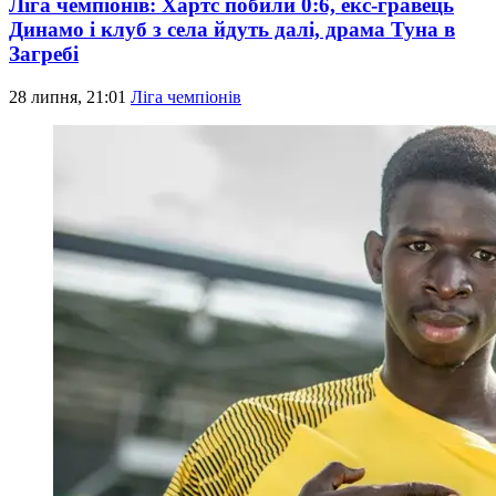
Ліга чемпіонів: Хартс побили 0:6, екс-гравець
Динамо і клуб з села йдуть далі, драма Туна в
Загребі
28 липня, 21:01
Ліга чемпіонів