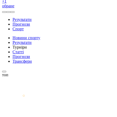
+
1
обране
Результати
Прогнози
Спорт
Новини спорту
Результати
Турніри
Статті
Прогнози
Трансфери
топ