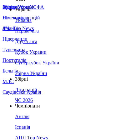
Збірна України
Італія
Суперкубок УЄФА
Україна
Німеччина
Ліга конференцій
Україна
Франція
ЛЧ - Top News
Перша ліга
Нідерланди
Друга ліга
Туреччина
Кубок України
Португалія
Суперкубок України
Бельгія
Збірна України
Збірні
МЛС
Ліга націй
Саудівська Аравія
ЧС 2026
Чемпіонати
Англія
Іспанія
АПЛ Top News