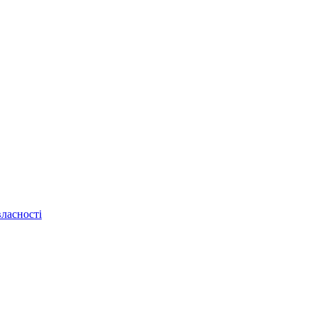
ласності