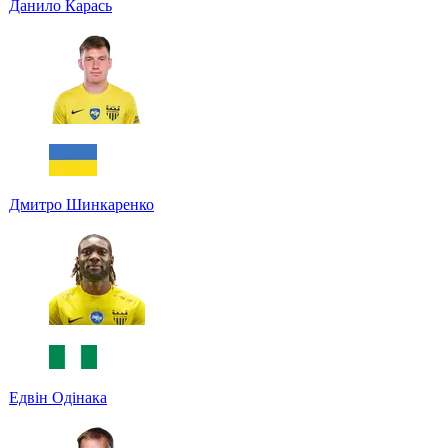
Данило Карась
Дмитро Шинкаренко
Едвін Одінака