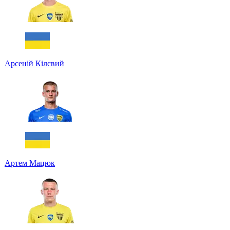
Арсеній Кілєвий
Артем Мацюк