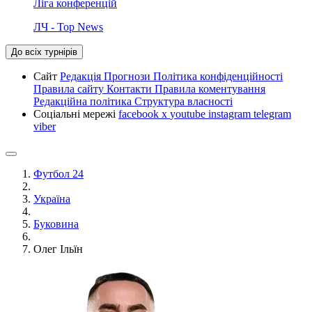
Ліга конференцій
ЛЧ - Top News
До всіх турнірів
Сайт
Редакція
Прогнози
Політика конфіденційності
Правила сайту
Контакти
Правила коментування
Редакційна політика
Структура власності
Соціальні мережі
facebook
x
youtube
instagram
telegram
viber
Футбол 24
Україна
Буковина
Олег Ільїн