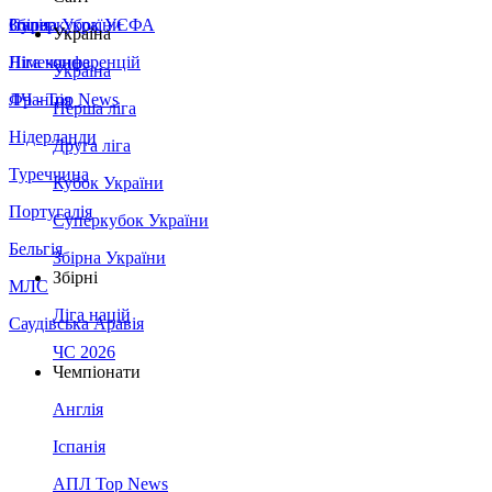
Збірна України
Італія
Суперкубок УЄФА
Україна
Німеччина
Ліга конференцій
Україна
Франція
ЛЧ - Top News
Перша ліга
Нідерланди
Друга ліга
Туреччина
Кубок України
Португалія
Суперкубок України
Бельгія
Збірна України
Збірні
МЛС
Ліга націй
Саудівська Аравія
ЧС 2026
Чемпіонати
Англія
Іспанія
АПЛ Top News