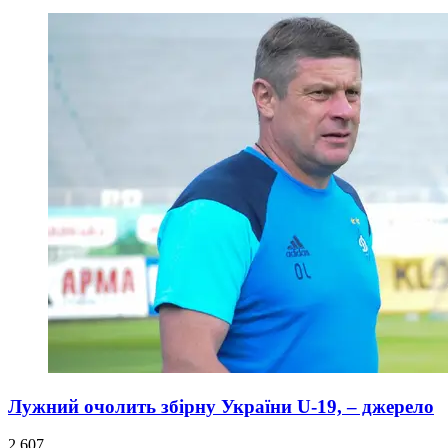
Лужний очолить збірну України U-19, – джерело
2 607