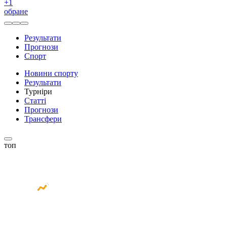
+
1
обране
Результати
Прогнози
Спорт
Новини спорту
Результати
Турніри
Статті
Прогнози
Трансфери
топ