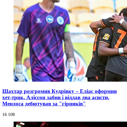
Шахтар розгромив Кудрівку – Еліас оформив
хет-трик, Аліссон забив і віддав два асисти,
Мендоса дебютував за "гірників"
16 108