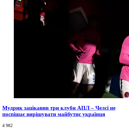
Мудрик зацікавив три клуби АПЛ – Челсі не
поспішає вирішувати майбутнє українця
4 982