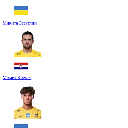
Микита Безуглий
Міхаел Клепач