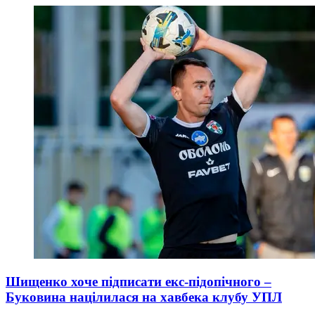
Шищенко хоче підписати екс-підопічного –
Буковина націлилася на хавбека клубу УПЛ