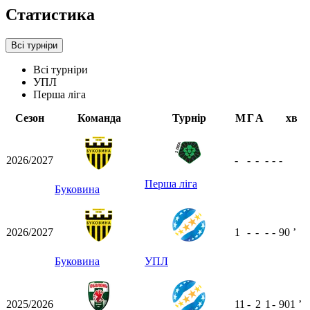
Статистика
Всі турніри
Всі турніри
УПЛ
Перша ліга
Сезон
Команда
Турнір
М
Г
А
хв
2026/2027
-
-
-
-
-
-
Перша ліга
Буковина
2026/2027
1
-
-
-
-
90
ʼ
Буковина
УПЛ
2025/2026
11
-
2
1
-
901
ʼ