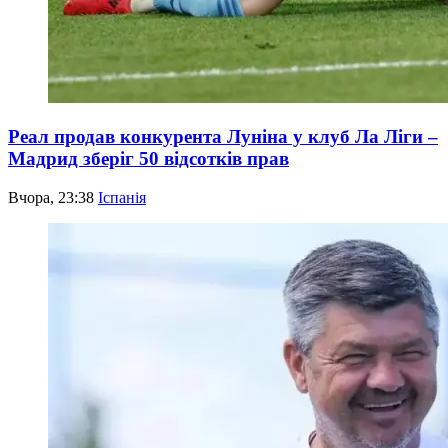
Реал продав конкурента Луніна у клуб Ла Ліги –
Мадрид зберіг 50 відсотків прав
Вчора, 23:38
Іспанія