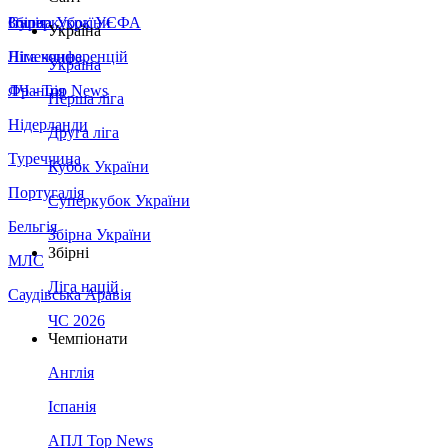
Збірна України
Італія
Суперкубок УЄФА
Україна
Німеччина
Ліга конференцій
Україна
Франція
ЛЧ - Top News
Перша ліга
Нідерланди
Друга ліга
Туреччина
Кубок України
Португалія
Суперкубок України
Бельгія
Збірна України
Збірні
МЛС
Ліга націй
Саудівська Аравія
ЧС 2026
Чемпіонати
Англія
Іспанія
АПЛ Top News