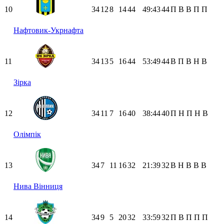
10
34
12
8
14
44
49:43
44
П
В
В
П
П
Нафтовик-Укрнафта
11
34
13
5
16
44
53:49
44
В
П
В
Н
В
Зірка
12
34
11
7
16
40
38:44
40
П
Н
П
Н
В
Олімпік
13
34
7
11
16
32
21:39
32
В
Н
В
В
В
Нива Вінниця
14
34
9
5
20
32
33:59
32
П
В
П
П
П