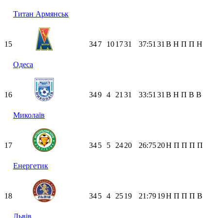
Титан Армянськ
15
34
7
10
17
31
37:51
31
В
Н
П
П
Н
Одеса
16
34
9
4
21
31
33:51
31
В
Н
П
В
В
Миколаїв
17
34
5
5
24
20
26:75
20
Н
П
П
П
П
Енергетик
18
34
5
4
25
19
21:79
19
Н
П
П
П
В
Львів