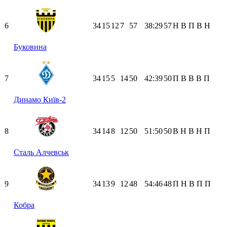
6
34
15
12
7
57
38:29
57
Н
В
П
В
Н
Буковина
7
34
15
5
14
50
42:39
50
П
В
В
В
П
Динамо Київ-2
8
34
14
8
12
50
51:50
50
В
Н
В
Н
П
Сталь Алчевськ
9
34
13
9
12
48
54:46
48
П
Н
В
П
П
Кобра