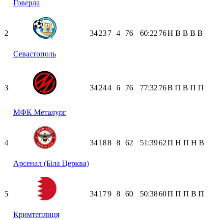
Говерла
2
34
23
7
4
76
60:22
76
Н
В
В
В
В
Севастополь
3
34
24
4
6
76
77:32
76
В
П
В
П
П
МФК Металург
4
34
18
8
8
62
51:39
62
П
Н
П
Н
В
Арсенал (Біла Церква)
5
34
17
9
8
60
50:38
60
П
П
П
В
П
Кримтеплиця