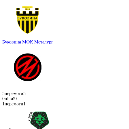
Буковина
МФК Металург
5
перемоги
5
0
нічиї
0
1
перемоги
1