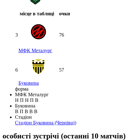
місце в таблиці
очки
3
76
МФК Металург
6
57
Буковина
форма
МФК Металург
Н
П
Н
П
В
Буковина
В
П
В
В
В
Стадіон
Стадіон Буковина
(Чернівці)
особисті зустрічі
(
останні 10 матчів
)