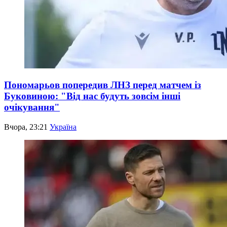
Пономарьов попередив ЛНЗ перед матчем із
Буковиною: "Від нас будуть зовсім інші
очікування"
Вчора, 23:21
Україна