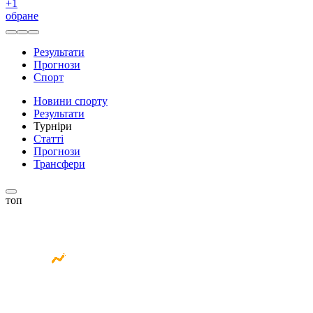
+
1
обране
Результати
Прогнози
Спорт
Новини спорту
Результати
Турніри
Статті
Прогнози
Трансфери
топ