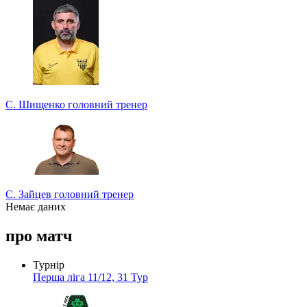
Беріть участь у турнірі прогнозистів та здобувайте класні
призи!
Турнір прогнозистів
С. Шищенко
головний тренер
С. Зайцев
головний тренер
Немає даних
про матч
Турнір
Перша ліга 11/12, 31 Тур