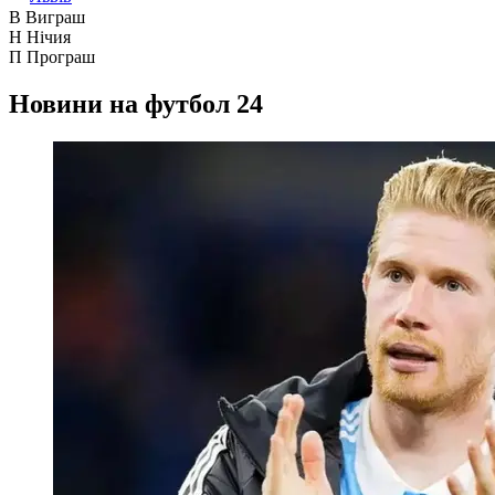
В
Виграш
Н
Нічия
П
Програш
Новини на футбол 24