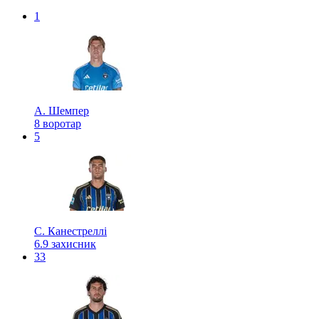
1
А. Шемпер
8
воротар
5
С. Канестреллі
6.9
захисник
33