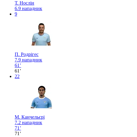
Т. Нослін
6.9
нападник
9
П. Родрігес
7.9
нападник
61’
61’
22
М. Канчельєрі
7.2
нападник
71’
71’