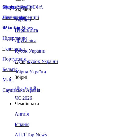
Збірна України
Італія
Суперкубок УЄФА
Україна
Німеччина
Ліга конференцій
Україна
Франція
ЛЧ - Top News
Перша ліга
Нідерланди
Друга ліга
Туреччина
Кубок України
Португалія
Суперкубок України
Бельгія
Збірна України
Збірні
МЛС
Ліга націй
Саудівська Аравія
ЧС 2026
Чемпіонати
Англія
Іспанія
АПЛ Top News