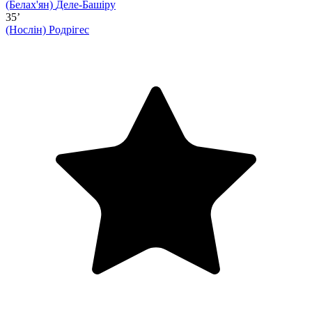
(Белах'ян)
Деле-Башіру
35’
(Нослін)
Родрігес