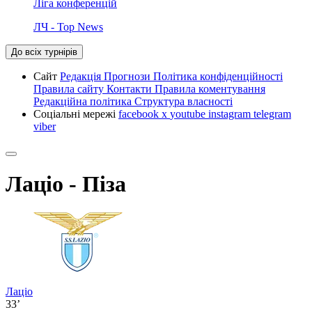
Ліга конференцій
ЛЧ - Top News
До всіх турнірів
Сайт
Редакція
Прогнози
Політика конфіденційності
Правила сайту
Контакти
Правила коментування
Редакційна політика
Структура власності
Соціальні мережі
facebook
x
youtube
instagram
telegram
viber
Лаціо - Піза
Лаціо
33’