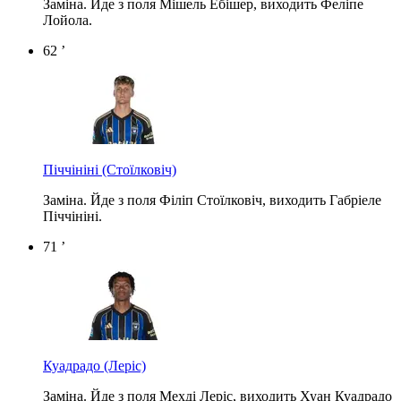
Заміна. Йде з поля Мішель Ебішер, виходить Феліпе
Лойола.
62 ’
Піччініні
(Стоїлковіч)
Заміна. Йде з поля Філіп Стоїлковіч, виходить Габріеле
Піччініні.
71 ’
Куадрадо
(Леріс)
Заміна. Йде з поля Мехді Леріс, виходить Хуан Куадрадо