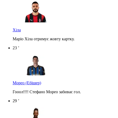
Хіла
Маріо Хіла отримує жовту картку.
23 ’
Морео
(Ебішер)
Гооол!!!! Стефано Морео забиває гол.
29 ’