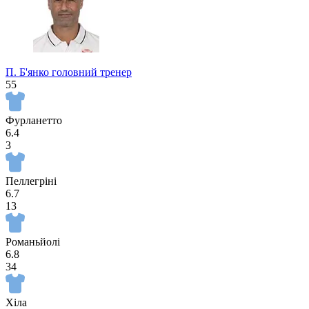
П. Б'янко
головний тренер
55
Турнір прогнозистів
Фурланетто
6.4
3
Пеллегріні
6.7
13
Романьйолі
6.8
34
Хіла