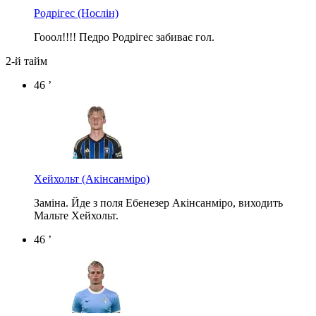
Родрігес
(Нослін)
Гооол!!!! Педро Родрігес забиває гол.
2-й тайм
46 ’
Хейхольт
(Акінсанміро)
Заміна. Йде з поля Ебенезер Акінсанміро, виходить
Мальте Хейхольт.
46 ’