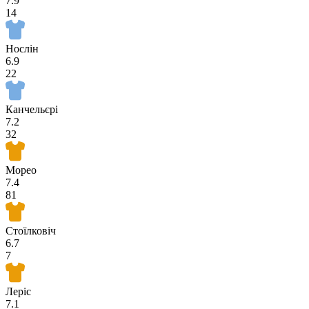
7.9
14
Нослін
6.9
22
Канчельєрі
7.2
32
Морео
7.4
81
Стоїлковіч
6.7
7
Леріс
7.1