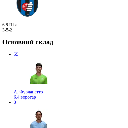
6.8
Піза
3-5-2
Основний склад
55
А. Фурланетто
6.4
воротар
3