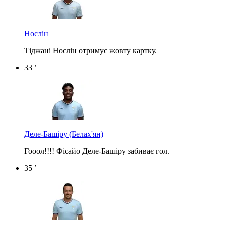
Нослін
Тіджані Нослін отримує жовту картку.
33 ’
Деле-Башіру
(Белах'ян)
Гооол!!!! Фісайо Деле-Башіру забиває гол.
35 ’