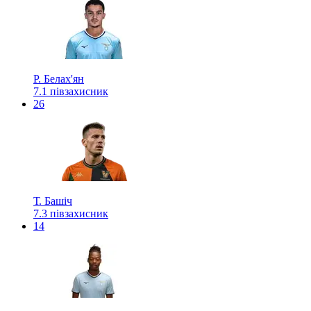
Р. Белах'ян
7.1
півзахисник
26
Т. Башіч
7.3
півзахисник
14