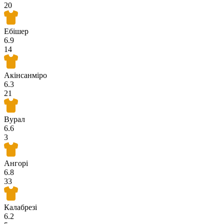
20
Ебішер
6.9
14
Акінсанміро
6.3
21
Вурал
6.6
3
Ангорі
6.8
33
Калабрезі
6.2