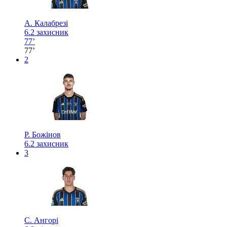
А. Калабрезі
6.2
захисник
77’
77’
2
Р. Божінов
6.2
захисник
3
С. Ангорі