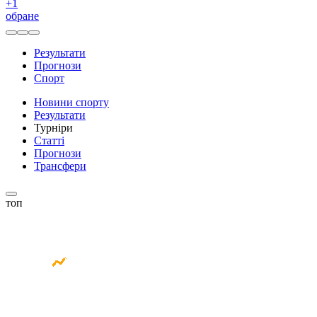
+
1
обране
Результати
Прогнози
Спорт
Новини спорту
Результати
Турніри
Статті
Прогнози
Трансфери
топ