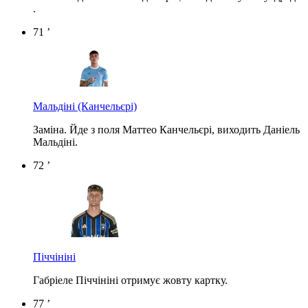
.
71 ’
Мальдіні
(Канчельєрі)
Заміна. Йде з поля Маттео Канчельєрі, виходить Даніель
Мальдіні.
72 ’
Піччініні
Габріеле Піччініні отримує жовту картку.
77 ’