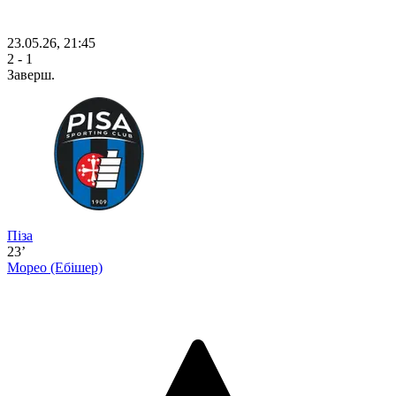
23.05.26, 21:45
2 - 1
Заверш.
Піза
23’
Морео
(Ебішер)