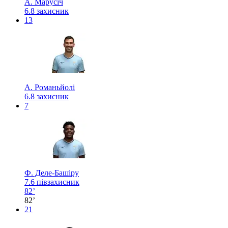
А. Марусіч
6.8
захисник
13
А. Романьйолі
6.8
захисник
7
Ф. Деле-Башіру
7.6
півзахисник
82’
82’
21