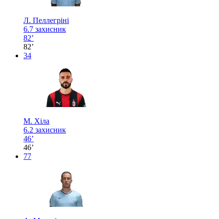
Л. Пеллегріні
6.7
захисник
82’
82’
34
М. Хіла
6.2
захисник
46’
46’
77