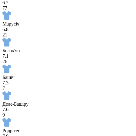
6.2
77
Марусіч
6.8
21
Белах'ян
7.1
26
Башіч
7.3
7
Деле-Башіру
7.6
9
Родрігес