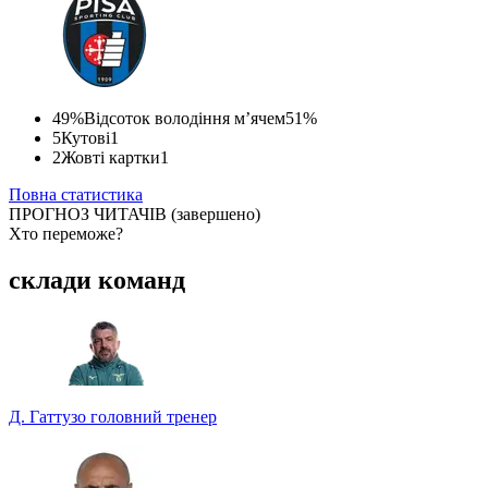
49%
Відсоток володіння м’ячем
51%
5
Кутові
1
2
Жовті картки
1
Повна статистика
ПРОГНОЗ ЧИТАЧІВ
(завершено)
Хто переможе?
Найпопулярніший рахунок
склади команд
Сформований за прогнозами учасників турніру прогнозистів.
Долучайтеся до конкурсу та вигравайте класні призи!
Д. Гаттузо
головний тренер
2 - 0