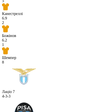
5
Канестреллі
6.9
2
Божінов
6.2
1
Шемпер
8
Лаціо
7
4-3-3