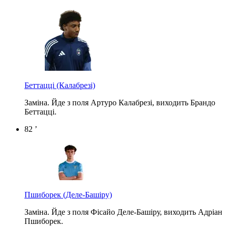
Беттацці
(Калабрезі)
Заміна. Йде з поля Артуро Калабрезі, виходить Брандо
Беттацці.
82 ’
Пшиборек
(Деле-Башіру)
Заміна. Йде з поля Фісайо Деле-Башіру, виходить Адріан
Пшиборек.