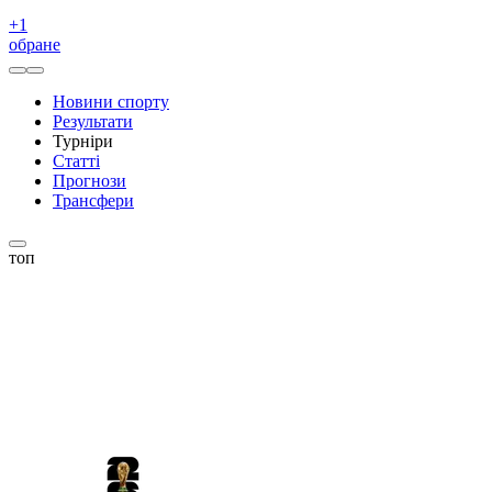
+
1
обране
Новини спорту
Результати
Турніри
Статті
Прогнози
Трансфери
топ