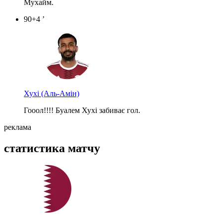
Мухайм.
90+4 ’
Хухі
(Аль-Амін)
Гооол!!!! Буалем Хухі забиває гол.
реклама
статистика матчу