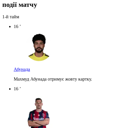
події матчу
1-й тайм
16 ’
Абунада
Махмуд Абунада отримує жовту картку.
16 ’