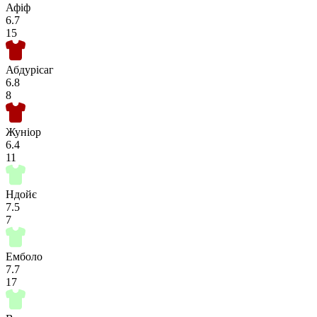
Афіф
6.7
15
Абдурісаг
6.8
8
Жуніор
6.4
11
Ндойє
7.5
7
Емболо
7.7
17