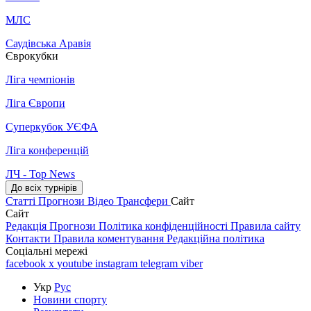
МЛС
Саудівська Аравія
Єврокубки
Ліга чемпіонів
Ліга Європи
Суперкубок УЄФА
Ліга конференцій
ЛЧ - Top News
До всіх турнірів
Статті
Прогнози
Відео
Трансфери
Сайт
Сайт
Редакція
Прогнози
Політика конфіденційності
Правила сайту
Контакти
Правила коментування
Редакційна політика
Соціальні мережі
facebook
x
youtube
instagram
telegram
viber
Укр
Рус
Новини спорту