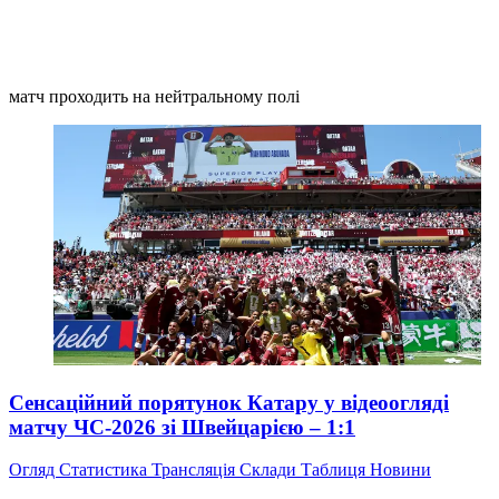
матч проходить на нейтральному полі
Сенсаційний порятунок Катару у відеоогляді
матчу ЧС-2026 зі Швейцарією – 1:1
Огляд
Статистика
Трансляція
Склади
Таблиця
Новини