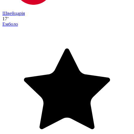
Швейцарія
17’
Емболо