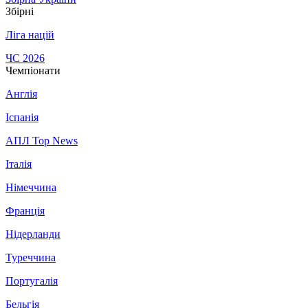
Збірні
Ліга націй
ЧС 2026
Чемпіонати
Англія
Іспанія
АПЛ Top News
Італія
Німеччина
Франція
Нідерланди
Туреччина
Португалія
Бельгія