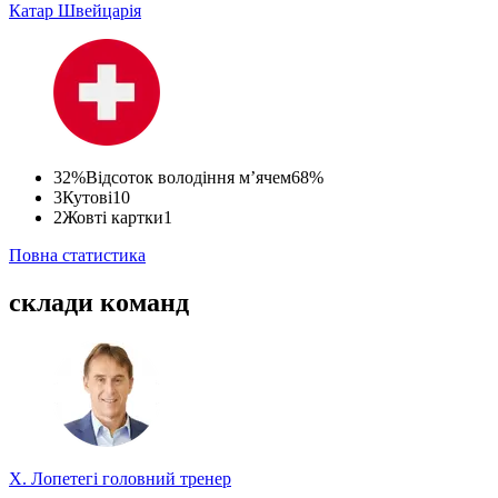
Катар
Швейцарія
32%
Відсоток володіння м’ячем
68%
3
Кутові
10
2
Жовті картки
1
Повна статистика
склади команд
Х. Лопетегі
головний тренер