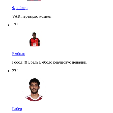
Фройлер
VAR перевіряє момент...
17 ’
Емболо
Гооол!!!! Брель Емболо реалізовує пенальті.
23 ’
Габер