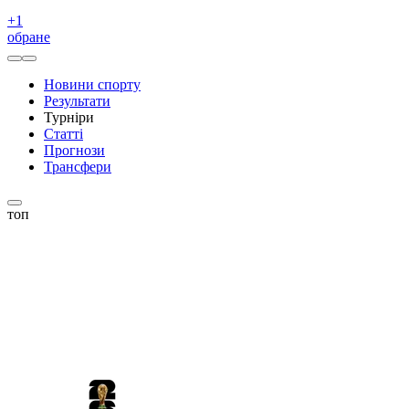
+
1
обране
Новини спорту
Результати
Турніри
Статті
Прогнози
Трансфери
топ