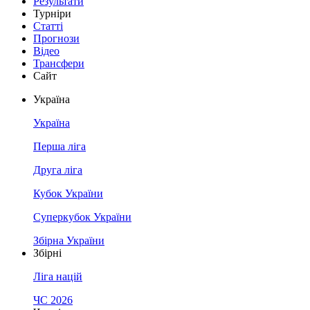
Результати
Турніри
Статті
Прогнози
Відео
Трансфери
Сайт
Україна
Україна
Перша ліга
Друга ліга
Кубок України
Суперкубок України
Збірна України
Збірні
Ліга націй
ЧС 2026