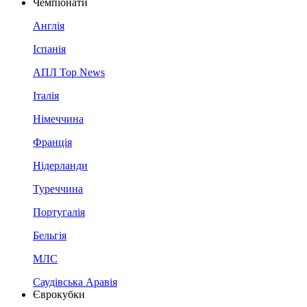
Чемпіонати
Англія
Іспанія
АПЛ Top News
Італія
Німеччина
Франція
Нідерланди
Туреччина
Португалія
Бельгія
МЛС
Саудівська Аравія
Єврокубки