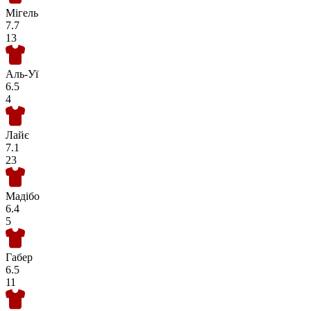
Мігель
7.7
13
Аль-Уї
6.5
4
Лайє
7.1
23
Мадібо
6.4
5
Габер
6.5
11