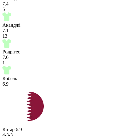
7.4
5
Аканджі
7.1
13
Родрігес
7.6
1
Кобель
6.9
Катар
6.9
4-3-3