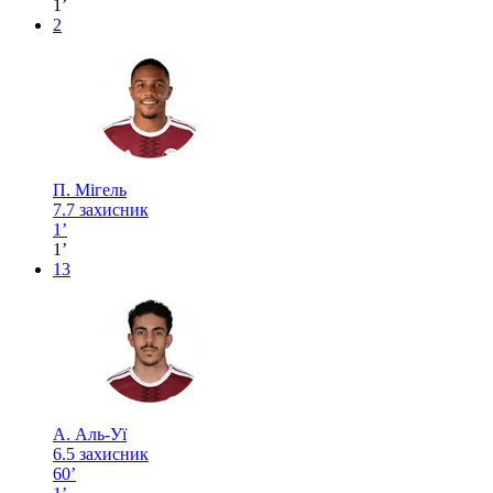
1’
2
П. Мігель
7.7
захисник
1’
1’
13
А. Аль-Уї
6.5
захисник
60’