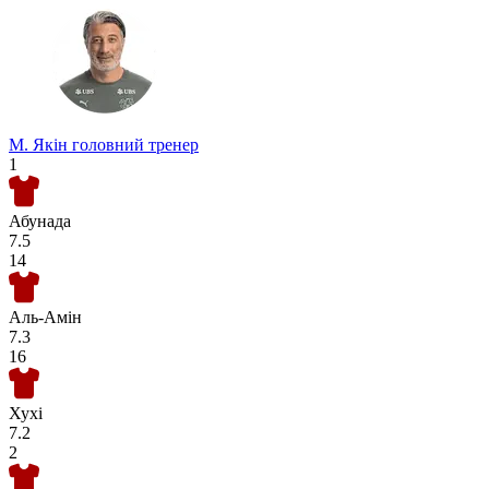
М. Якін
головний тренер
1
Абунада
7.5
14
Аль-Амін
7.3
16
Хухі
7.2
2