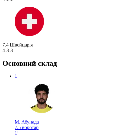
7.4
Швейцарія
4-3-3
Основний склад
1
М. Абунада
7.5
воротар
1’