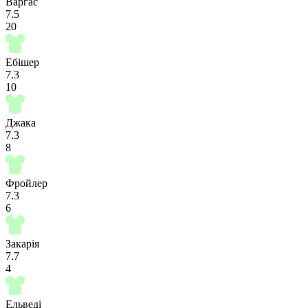
Варгас
7.5
20
Ебішер
7.3
10
Джака
7.3
8
Фройлер
7.3
6
Закарія
7.7
4
Ельведі