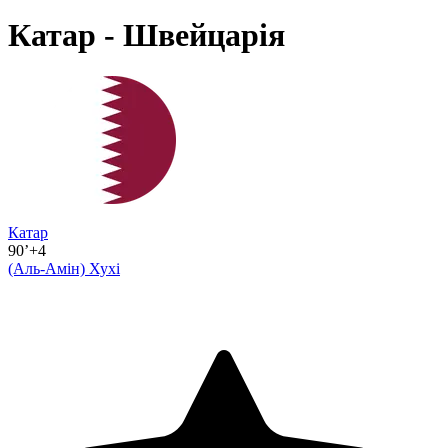
Катар - Швейцарія
Катар
90’+4
(Аль-Амін)
Хухі