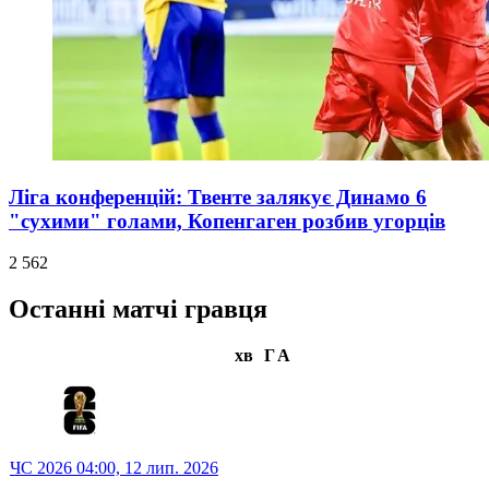
Ліга конференцій: Твенте залякує Динамо 6
"сухими" голами, Копенгаген розбив угорців
2 562
Останні матчі гравця
хв
Г
А
ЧС 2026
04:00,
12 лип. 2026