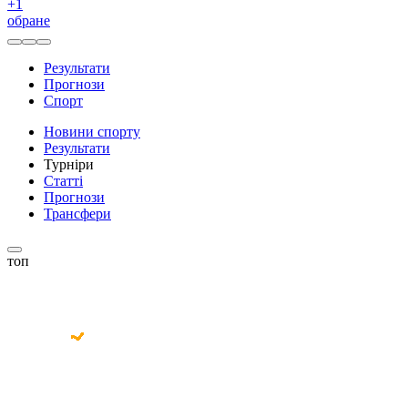
+
1
обране
Результати
Прогнози
Спорт
Новини спорту
Результати
Турніри
Статті
Прогнози
Трансфери
топ