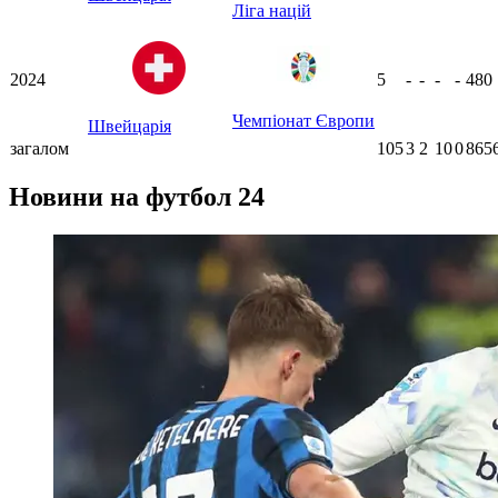
Ліга націй
2024
5
-
-
-
-
480
Чемпіонат Європи
Швейцарія
загалом
105
3
2
10
0
865
Новини на футбол 24