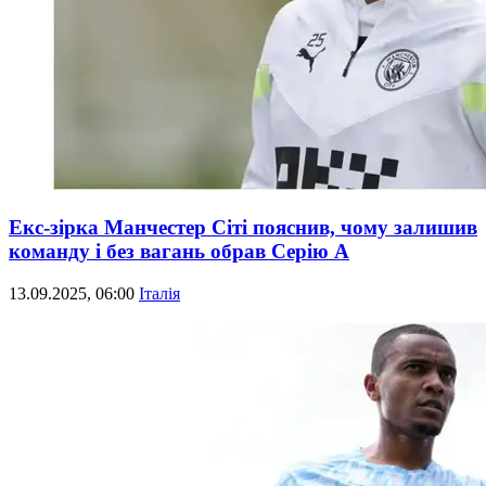
Екс-зірка Манчестер Сіті пояснив, чому залишив
команду і без вагань обрав Серію А
13.09.2025, 06:00
Італія