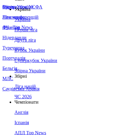
Збірна України
Італія
Суперкубок УЄФА
Україна
Німеччина
Ліга конференцій
Україна
Франція
ЛЧ - Top News
Перша ліга
Нідерланди
Друга ліга
Туреччина
Кубок України
Португалія
Суперкубок України
Бельгія
Збірна України
Збірні
МЛС
Ліга націй
Саудівська Аравія
ЧС 2026
Чемпіонати
Англія
Іспанія
АПЛ Top News