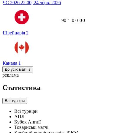
ЧС 2026
22:00,
24 черв. 2026
90
ʼ
0
0
0
0
Швейцарія
2
Канада
1
До усіх матчів
реклама
Статистика
Всі турніри
Всі турніри
АПЛ
Кубок Англії
Товариські матчі
Клубний чемпіонат світу ФІФА