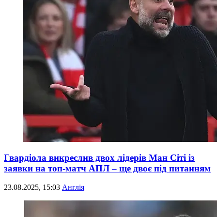
Гвардіола викреслив двох лідерів Ман Сіті із
заявки на топ-матч АПЛ – ще двоє під питанням
23.08.2025, 15:03
Англія