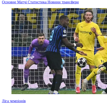
Основне
Матчі
Статистика
Новини
трансфери
Ліга чемпіонів