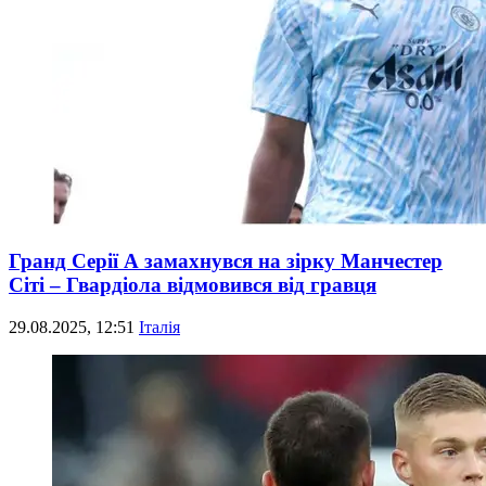
Гранд Серії А замахнувся на зірку Манчестер
Сіті – Гвардіола відмовився від гравця
29.08.2025, 12:51
Італія