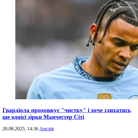
Гвардіола продовжує "чистку" і хоче здихатись
ще однієї зірки Манчестер Сіті
20.08.2025, 14:36
Англія