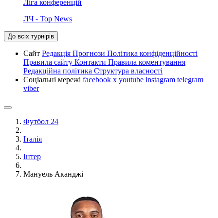
Ліга конференцій
ЛЧ - Top News
До всіх турнірів
Сайт
Редакція
Прогнози
Політика конфіденційності
Правила сайту
Контакти
Правила коментування
Редакційна політика
Структура власності
Соціальні мережі
facebook
x
youtube
instagram
telegram
viber
Футбол 24
Італія
Інтер
Мануель Аканджі