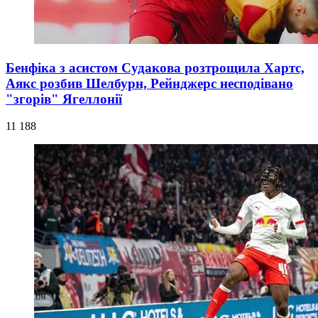
Бенфіка з асистом Судакова розтрощила Хартс,
Аякс розбив Шелбурн, Рейнджерс несподівано
"згорів" Ягеллонії
11 188