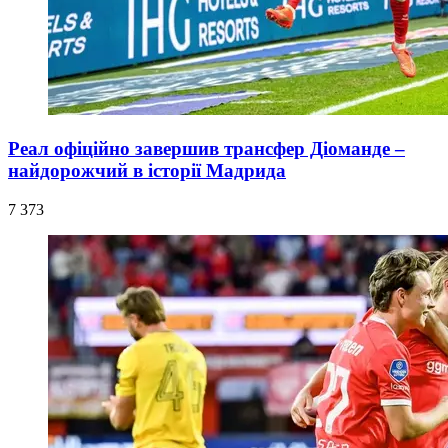
Реал офіційно завершив трансфер Діоманде –
найдорожчий в історії Мадрида
7 373