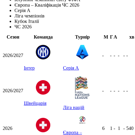
Європа – Кваліфікація ЧС 2026
Серія А
Ліга чемпіонів
Кубок Італії
ЧС 2026
Сезон
Команда
Турнір
М
Г
А
хв
2026/2027
-
-
-
-
-
-
Інтер
Серія А
2026/2027
-
-
-
-
-
-
Швейцарія
Ліга націй
2026
6
1
-
1
-
540
Європа –