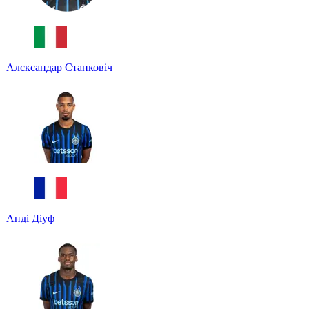
Алєксандар Станковіч
Анді Діуф