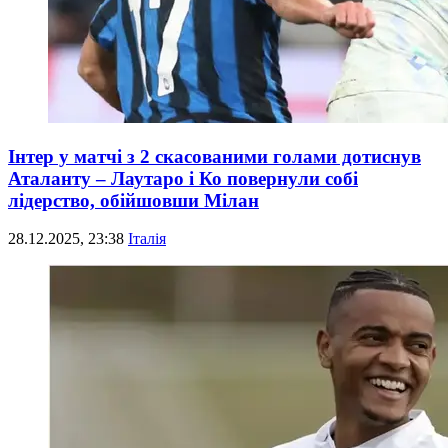
Інтер у матчі з 2 скасованими голами дотиснув
Аталанту – Лаутаро і Ко повернули собі
лідерство, обійшовши Мілан
28.12.2025, 23:38
Італія