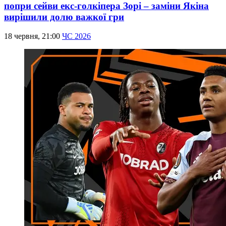
попри сейви екс-голкіпера Зорі – заміни Якіна
вирішили долю важкої гри
18 червня, 21:00
ЧС 2026