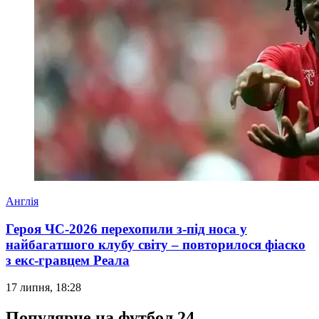
Англія
Героя ЧС-2026 перехопили з-під носа у
найбагатшого клубу світу – повторилося фіаско
з екс-гравцем Реала
17 липня, 18:28
Популярне на футбол 24