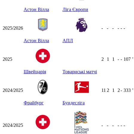
Астон Вілла
Ліга Європи
2025/2026
-
-
-
-
-
-
Астон Вілла
АПЛ
2025
2
1
1
-
-
107
ʼ
Швейцарія
Товариські матчі
2024/2025
11
2
1
2
-
333
ʼ
Фрайбург
Бундесліга
2024/2025
-
-
-
-
-
-