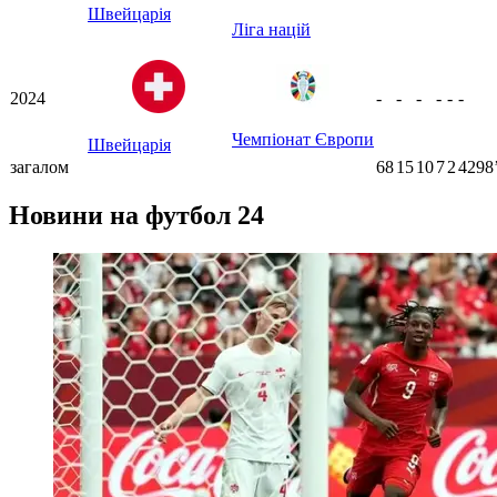
Швейцарія
Ліга націй
2024
-
-
-
-
-
-
Чемпіонат Європи
Швейцарія
загалом
68
15
10
7
2
4298
Новини на футбол 24