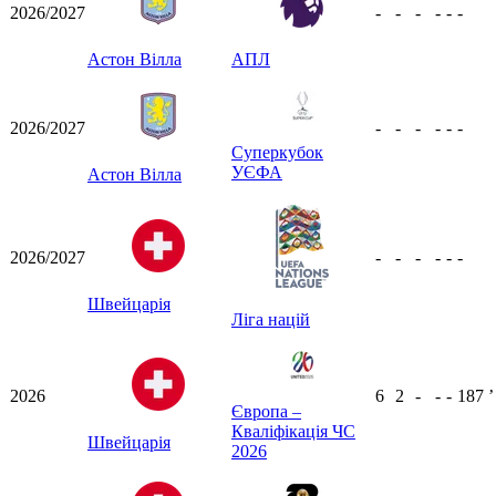
2026/2027
-
-
-
-
-
-
Астон Вілла
АПЛ
2026/2027
-
-
-
-
-
-
Суперкубок
УЄФА
Астон Вілла
2026/2027
-
-
-
-
-
-
Швейцарія
Ліга націй
2026
6
2
-
-
-
187
ʼ
Європа –
Кваліфікація ЧС
Швейцарія
2026