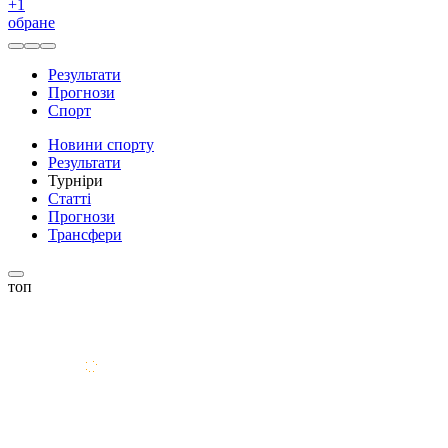
+
1
обране
Результати
Прогнози
Спорт
Новини спорту
Результати
Турніри
Статті
Прогнози
Трансфери
топ