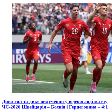
Диво-гол та дике вилучення у відеоогляді матчу
ЧС-2026 Швейцарія – Боснія і Герцеговина – 4:1