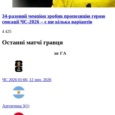
34-разовий чемпіон зробив пропозицію герою
сенсації ЧС-2026 – є ще кілька варіантів
4 425
Останні матчі гравця
хв
Г
А
ЧС 2026
01:00,
12 лип. 2026
Аргентина
3
(1)