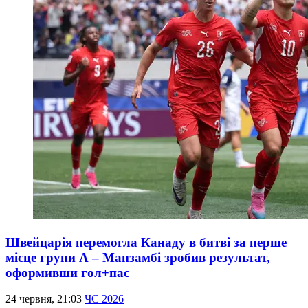
Швейцарія перемогла Канаду в битві за перше
місце групи А – Манзамбі зробив результат,
оформивши гол+пас
24 червня, 21:03
ЧС 2026