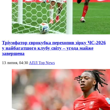
Тріумфатор єврокубка перехопив зірку ЧС-2026
у найбагатшого клубу світу – угода майже
завершена
13 липня, 04:30
АПЛ Top News