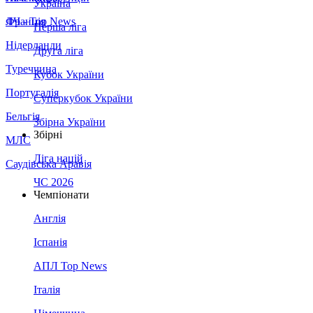
Україна
Франція
ЛЧ - Top News
Перша ліга
Нідерланди
Друга ліга
Туреччина
Кубок України
Португалія
Суперкубок України
Бельгія
Збірна України
Збірні
МЛС
Ліга націй
Саудівська Аравія
ЧС 2026
Чемпіонати
Англія
Іспанія
АПЛ Top News
Італія