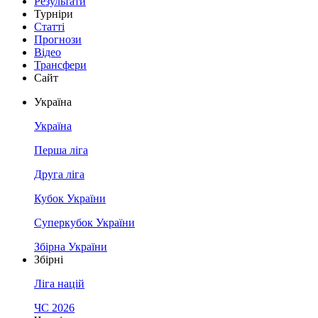
Результати
Турніри
Статті
Прогнози
Відео
Трансфери
Сайт
Україна
Україна
Перша ліга
Друга ліга
Кубок України
Суперкубок України
Збірна України
Збірні
Ліга націй
ЧС 2026