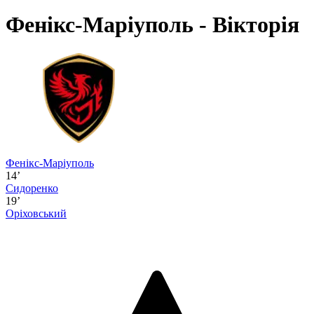
Фенікс-Маріуполь - Вікторія
Фенікс-Маріуполь
14’
Сидоренко
19’
Оріховський