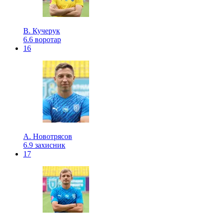
В. Кучерук
6.6
воротар
16
А. Новотрясов
6.9
захисник
17