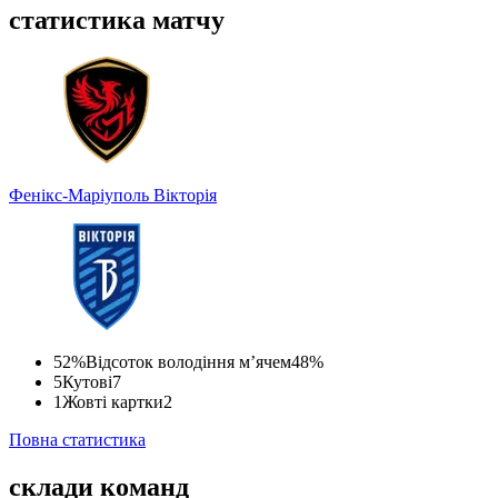
статистика матчу
Фенікс-Маріуполь
Вікторія
52%
Відсоток володіння м’ячем
48%
5
Кутові
7
1
Жовті картки
2
Повна статистика
склади команд