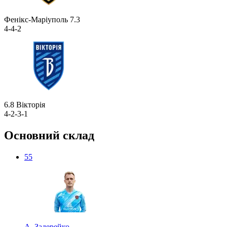
Фенікс-Маріуполь
7.3
4-4-2
6.8
Вікторія
4-2-3-1
Основний склад
55
А. Задерейко