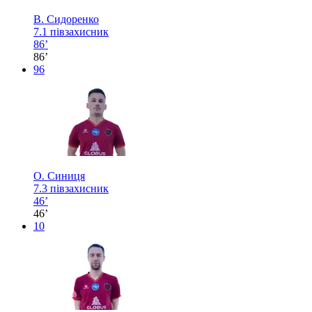
В. Сидоренко
7.1
півзахисник
86’
86’
96
О. Синиця
7.3
півзахисник
46’
46’
10