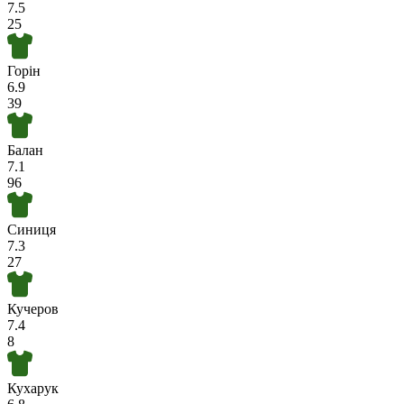
7.5
25
Горін
6.9
39
Балан
7.1
96
Синиця
7.3
27
Кучеров
7.4
8
Кухарук