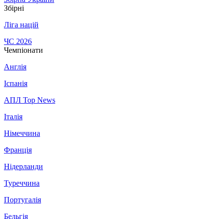
Збірні
Ліга націй
ЧС 2026
Чемпіонати
Англія
Іспанія
АПЛ Top News
Італія
Німеччина
Франція
Нідерланди
Туреччина
Португалія
Бельгія