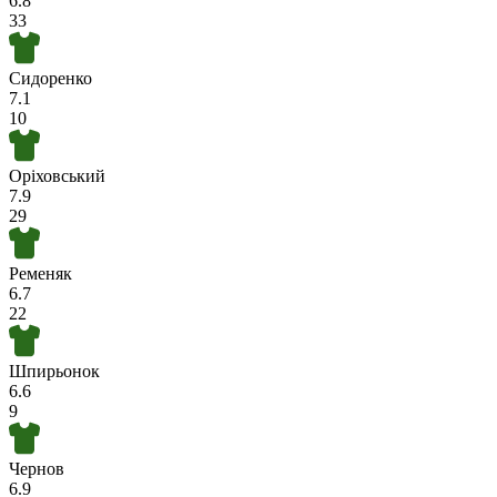
6.8
33
Сидоренко
7.1
10
Оріховський
7.9
29
Ременяк
6.7
22
Шпирьонок
6.6
9
Чернов
6.9