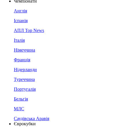
Чемпіонати
Англія
Іспанія
АПЛ Top News
Італія
Німеччина
Франція
Нідерланди
Туреччина
Португалія
Бельгія
МЛС
Саудівська Аравія
Єврокубки