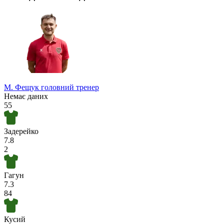
М. Фещук
головний тренер
Немає даних
55
Задерейко
7.8
2
Гагун
7.3
84
Кусий