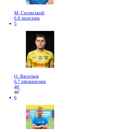
М. Сасовський
6.8
захисник
5
О. Васильєв
6.7
півзахисник
46’
46’
6