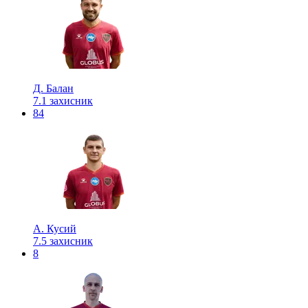
Д. Балан
7.1
захисник
84
А. Кусий
7.5
захисник
8