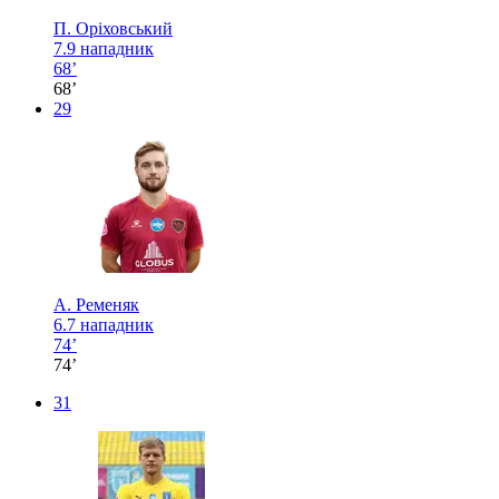
П. Оріховський
7.9
нападник
68’
68’
29
А. Ременяк
6.7
нападник
74’
74’
31