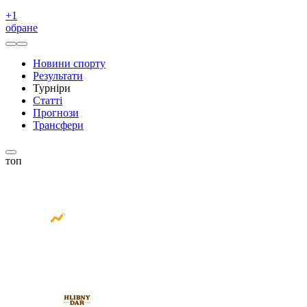
+
1
обране
Новини спорту
Результати
Турніри
Статті
Прогнози
Трансфери
топ