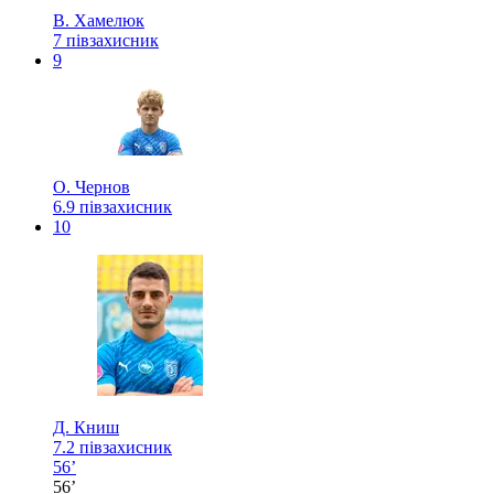
В. Хамелюк
7
півзахисник
9
О. Чернов
6.9
півзахисник
10
Д. Книш
7.2
півзахисник
56’
56’