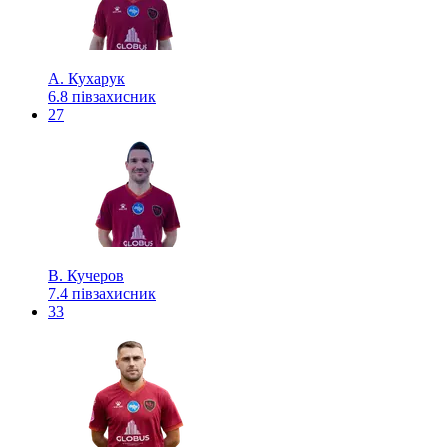
А. Кухарук
6.8
півзахисник
27
В. Кучеров
7.4
півзахисник
33