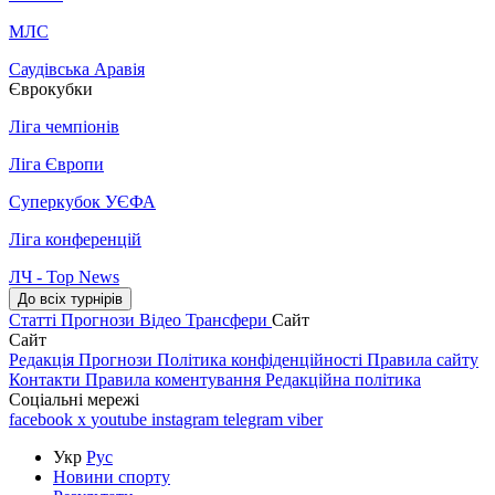
МЛС
Саудівська Аравія
Єврокубки
Ліга чемпіонів
Ліга Європи
Суперкубок УЄФА
Ліга конференцій
ЛЧ - Top News
До всіх турнірів
Статті
Прогнози
Відео
Трансфери
Сайт
Сайт
Редакція
Прогнози
Політика конфіденційності
Правила сайту
Контакти
Правила коментування
Редакційна політика
Соціальні мережі
facebook
x
youtube
instagram
telegram
viber
Укр
Рус
Новини спорту