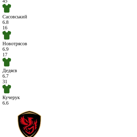
45
Сасовський
6.8
16
Новотрясов
6.9
17
Дедяєв
6.7
31
Кучерук
6.6