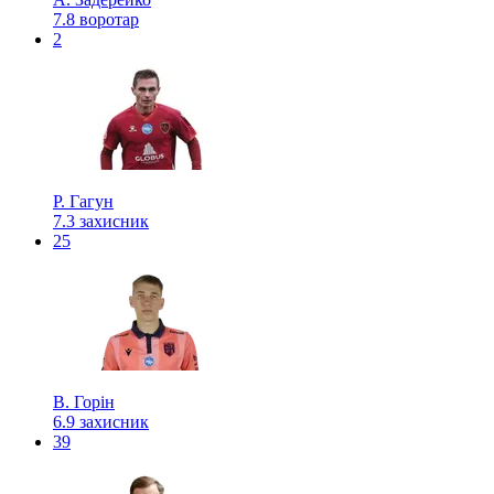
7.8
воротар
2
Р. Гагун
7.3
захисник
25
В. Горін
6.9
захисник
39