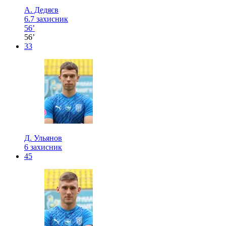
А. Дедяєв
6.7
захисник
56’
56’
33
Д. Ульянов
6
захисник
45