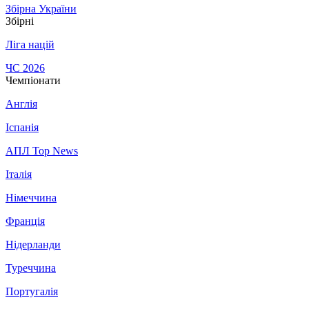
Збірна України
Збірні
Ліга націй
ЧС 2026
Чемпіонати
Англія
Іспанія
АПЛ Top News
Італія
Німеччина
Франція
Нідерланди
Туреччина
Португалія