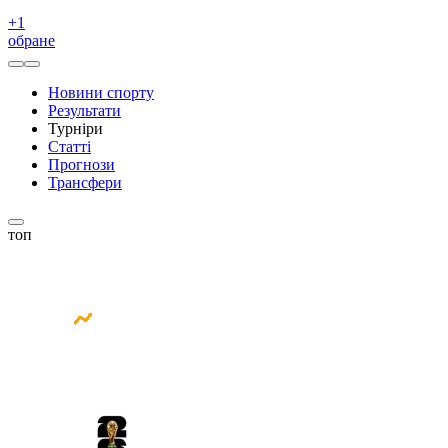
+
1
обране
Новини спорту
Результати
Турніри
Статті
Прогнози
Трансфери
топ