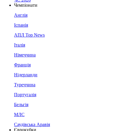
Чемпіонати
Англія
Іспанія
АПЛ Top News
Італія
Німеччина
Франція
Нідерланди
Туреччина
Португалія
Бельгія
МЛС
Саудівська Аравія
Єврокубки