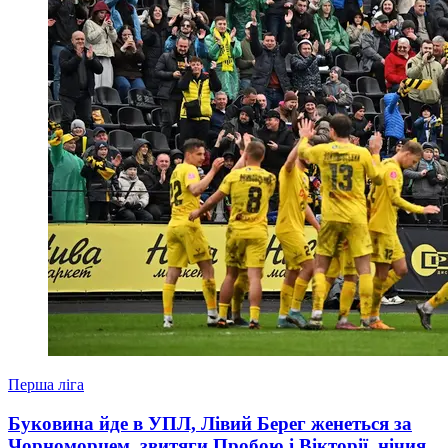
Перша ліга
Буковина йде в УПЛ, Лівий Берег женеться за
Чорноморцем, звитяги Пробою і Вікторії, нічия