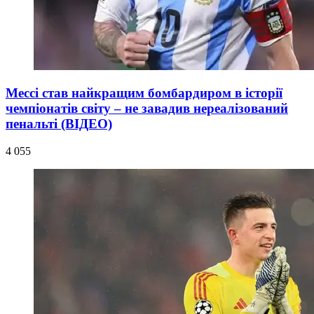
Мессі став найкращим бомбардиром в історії
чемпіонатів світу – не завадив нереалізований
пенальті (ВІДЕО)
4 055