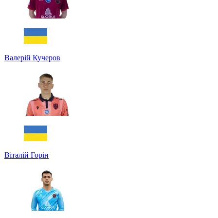
Валерій Кучеров
Віталій Горін