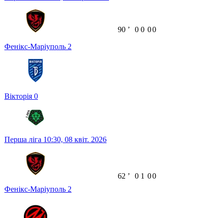
90
ʼ
0
0
0
0
Фенікс-Маріуполь
2
Вікторія
0
Перша ліга
10:30,
08 квіт. 2026
62
ʼ
0
1
0
0
Фенікс-Маріуполь
2