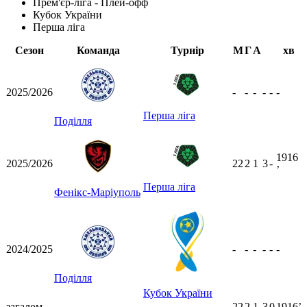
Прем'єр-ліга - Плей-офф
Кубок України
Перша ліга
Сезон
Команда
Турнір
М
Г
А
хв
2025/2026
-
-
-
-
-
-
Перша ліга
Поділля
1916
2025/2026
22
2
1
3
-
ʼ
Перша ліга
Фенікс-Маріуполь
2024/2025
-
-
-
-
-
-
Поділля
Кубок України
загалом
22
2
1
3
0
1916ʼ