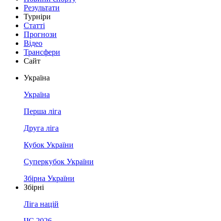
Результати
Турніри
Статті
Прогнози
Відео
Трансфери
Сайт
Україна
Україна
Перша ліга
Друга ліга
Кубок України
Суперкубок України
Збірна України
Збірні
Ліга націй
ЧС 2026