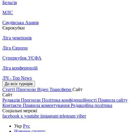
Бельгія
МЛС
Саудівська Аравія
Єврокубки
Ліга чемпіонів
Ліга Європи
Суперкубок УЄФА
Ліга конференцій
ЛЧ - Top News
До всіх турнірів
Статті
Прогнози
Відео
Трансфери
Сайт
Сайт
Редакція
Прогнози
Політика конфіденційності
Правила сайту
Контакти
Правила коментування
Редакційна політика
Соціальні мережі
facebook
x
youtube
instagram
telegram
viber
Укр
Рус
Новини спорту