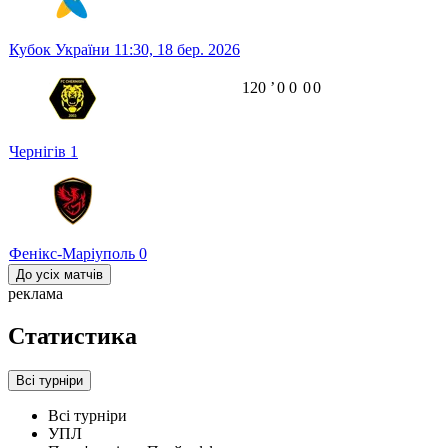
Кубок України
11:30,
18 бер. 2026
120
ʼ
0
0
0
0
Чернігів
1
Фенікс-Маріуполь
0
До усіх матчів
реклама
Статистика
Всі турніри
Всі турніри
УПЛ