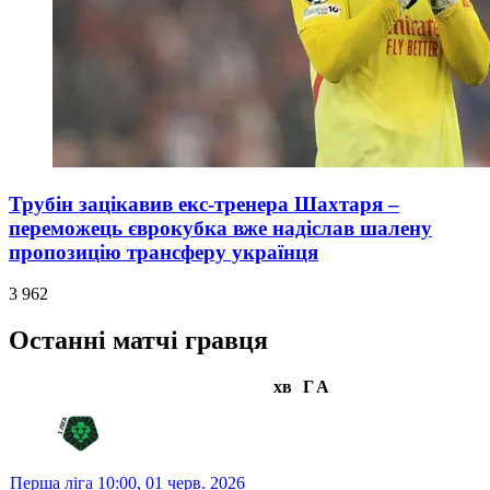
Трубін зацікавив екс-тренера Шахтаря –
переможець єврокубка вже надіслав шалену
пропозицію трансферу українця
3 962
Останні матчі гравця
хв
Г
А
Перша ліга
10:00,
01 черв. 2026