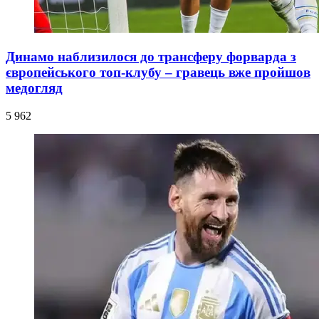
Динамо наблизилося до трансферу форварда з
європейського топ-клубу – гравець вже пройшов
медогляд
5 962