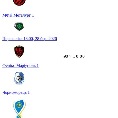
МФК Металург
1
Перша ліга
13:00,
28 бер. 2026
90
ʼ
1
0
0
0
Фенікс-Маріуполь
1
Чорноморець
1