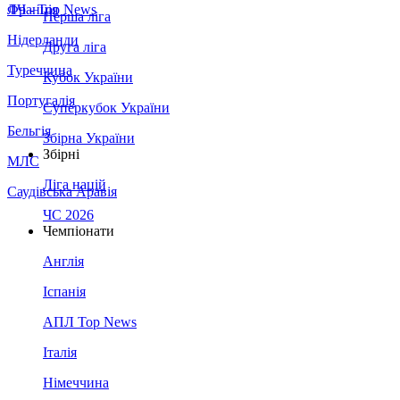
Франція
ЛЧ - Top News
Перша ліга
Нідерланди
Друга ліга
Туреччина
Кубок України
Португалія
Суперкубок України
Бельгія
Збірна України
Збірні
МЛС
Ліга націй
Саудівська Аравія
ЧС 2026
Чемпіонати
Англія
Іспанія
АПЛ Top News
Італія
Німеччина