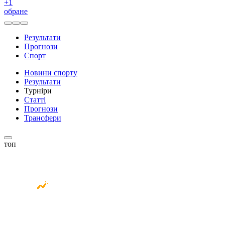
+
1
обране
Результати
Прогнози
Спорт
Новини спорту
Результати
Турніри
Статті
Прогнози
Трансфери
топ