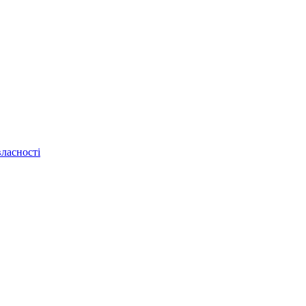
ласності