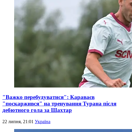
"Важко перебудуватися": Караваєв
"поскаржився" на тренування Турана після
дебютного гола за Шахтар
22 липня, 21:01
Україна