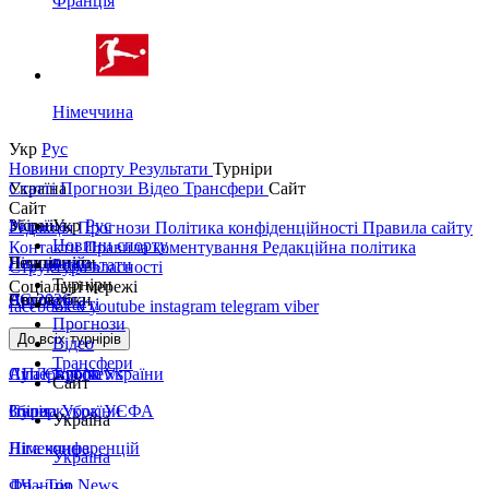
Франція
Німеччина
Укр
Рус
Новини спорту
Результати
Турніри
Україна
Статті
Прогнози
Відео
Трансфери
Сайт
Сайт
Україна
Збірні
Укр
Рус
Редакція
Прогнози
Політика конфіденційності
Правила сайту
Новини спорту
Контакти
Правила коментування
Редакційна політика
Перша ліга
Ліга націй
Чемпіонати
Результати
Структура власності
Турніри
Соціальні мережі
Друга ліга
ЧС 2026
Англія
Єврокубки
Статті
facebook
x
youtube
instagram
telegram
viber
Прогнози
Кубок України
Іспанія
Ліга чемпіонів
До всіх турнірів
Відео
Трансфери
Суперкубок України
АПЛ Top News
Ліга Європи
Сайт
Збірна України
Італія
Суперкубок УЄФА
Україна
Німеччина
Ліга конференцій
Україна
Франція
ЛЧ - Top News