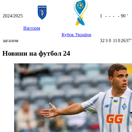
2024/2025
1
-
-
-
-
90
ʼ
Вікторія
Кубок України
загалом
32
3
0
11
0
2637ʼ
Новини на футбол 24