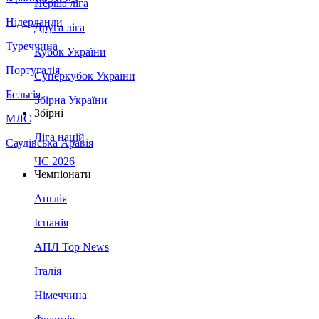
Перша ліга
Нідерланди
Друга ліга
Туреччина
Кубок України
Португалія
Суперкубок України
Бельгія
Збірна України
Збірні
МЛС
Ліга націй
Саудівська Аравія
ЧС 2026
Чемпіонати
Англія
Іспанія
АПЛ Top News
Італія
Німеччина