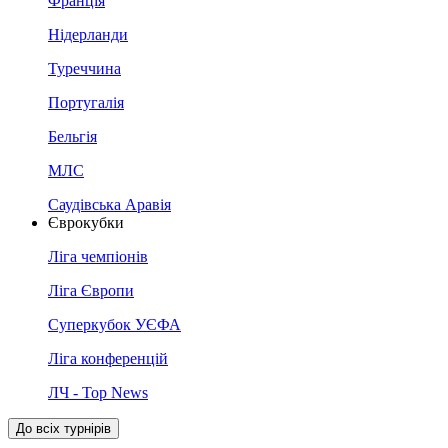
Франція
Нідерланди
Туреччина
Португалія
Бельгія
МЛС
Саудівська Аравія
Єврокубки
Ліга чемпіонів
Ліга Європи
Суперкубок УЄФА
Ліга конференцій
ЛЧ - Top News
До всіх турнірів