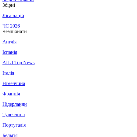
Збірні
Ліга націй
ЧС 2026
Чемпіонати
Англія
Іспанія
АПЛ Top News
Італія
Німеччина
Франція
Нідерланди
Туреччина
Португалія
Бельгія