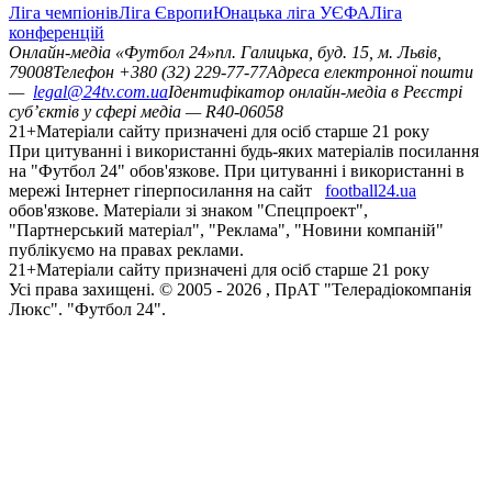
Ліга чемпіонів
Ліга Європи
Юнацька ліга УЄФА
Ліга
конференцій
Онлайн-медіа «Футбол 24»
пл. Галицька, буд. 15, м. Львів,
79008
Телефон +380 (32) 229-77-77
Адреса електронної пошти
—
legal@24tv.com.ua
Ідентифікатор онлайн-медіа в Реєстрі
суб’єктів у сфері медіа — R40-06058
21+
Матеріали сайту призначені для осіб старше 21 року
При цитуванні і використанні будь-яких матеріалів посилання
на "Футбол 24" обов'язкове. При цитуванні і використанні в
мережі Інтернет гіперпосилання на сайт
football24.ua
обов'язкове. Матеріали зі знаком "Спецпроект",
"Партнерський матеріал", "Реклама", "Новини компаній"
публікуємо на правах реклами.
21+
Матеріали сайту призначені для осіб старше 21 року
Усi права захищенi. © 2005 -
2026
, ПрАТ "Телерадіокомпанія
Люкс". "Футбол 24".