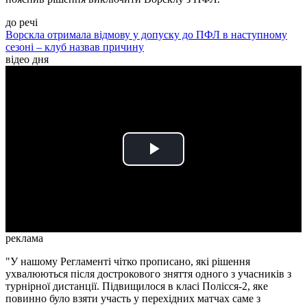
до речі
Ворскла отримала відмову у допуску до ПФЛ в наступному
сезоні – клуб назвав причину
відео дня
Play
Video
реклама
"У нашому Регламенті чітко прописано, які рішення
ухвалюються після дострокового зняття одного з учасників з
турнірної дистанції. Підвищилося в класі Полісся-2, яке
повинно було взяти участь у перехідних матчах саме з