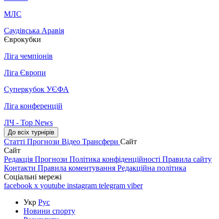
МЛС
Саудівська Аравія
Єврокубки
Ліга чемпіонів
Ліга Європи
Суперкубок УЄФА
Ліга конференцій
ЛЧ - Top News
До всіх турнірів
Статті
Прогнози
Відео
Трансфери
Сайт
Сайт
Редакція
Прогнози
Політика конфіденційності
Правила сайту
Контакти
Правила коментування
Редакційна політика
Соціальні мережі
facebook
x
youtube
instagram
telegram
viber
Укр
Рус
Новини спорту