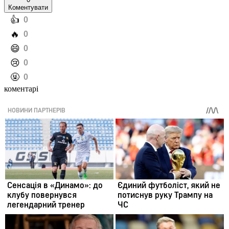
Коментувати
️👍
0
️🔥
0
️😄
0
️😢
0
️🤬
0
коментарі