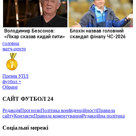
головна
матч-центр
Премія УПЛ
футбол +
Обране
САЙТ ФУТБОЛ 24
Редакція
Прогнози
Політика конфіденційності
Правила
сайту
Контакти
Правила коментування
Редакційна політика
Соціальні мережі