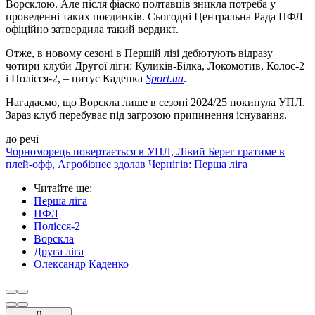
Ворсклою. Але після фіаско полтавців зникла потреба у
проведенні таких поєдинків. Сьогодні Центральна Рада ПФЛ
офіційно затвердила такий вердикт.
Отже, в новому сезоні в Першій лізі дебютують відразу
чотири клуби Другої ліги: Куликів-Білка, Локомотив, Колос-2
і Полісся-2, – цитує Каденка
Sport.ua
.
Нагадаємо, що Ворскла лише в сезоні 2024/25 покинула УПЛ.
Зараз клуб перебуває під загрозою припинення існування.
до речі
Чорноморець повертається в УПЛ, Лівий Берег гратиме в
плей-офф, Агробізнес здолав Чернігів: Перша ліга
Читайте ще
:
Перша ліга
ПФЛ
Полісся-2
Ворскла
Друга ліга
Олександр Каденко
0