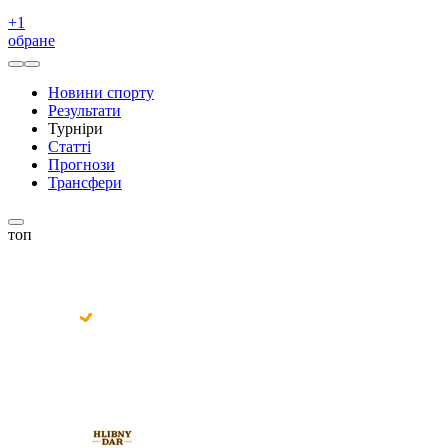
+
1
обране
Новини спорту
Результати
Турніри
Статті
Прогнози
Трансфери
топ