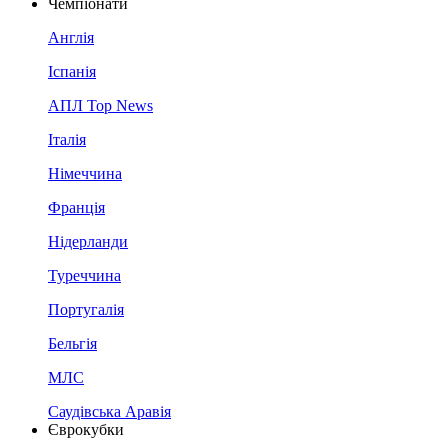
Чемпіонати
Англія
Іспанія
АПЛ Top News
Італія
Німеччина
Франція
Нідерланди
Туреччина
Португалія
Бельгія
МЛС
Саудівська Аравія
Єврокубки