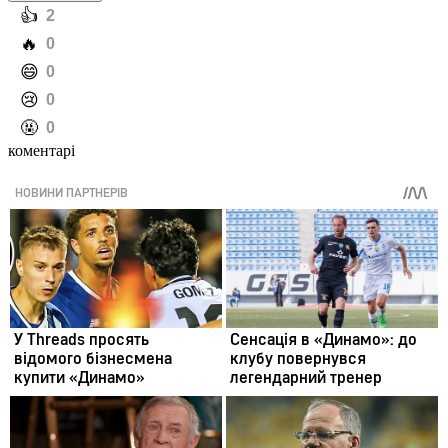
️👍
2
️🔥
0
️😄
0
️😢
0
️🤬
0
коментарі