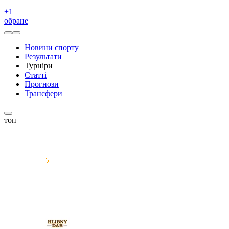
+
1
обране
Новини спорту
Результати
Турніри
Статті
Прогнози
Трансфери
топ