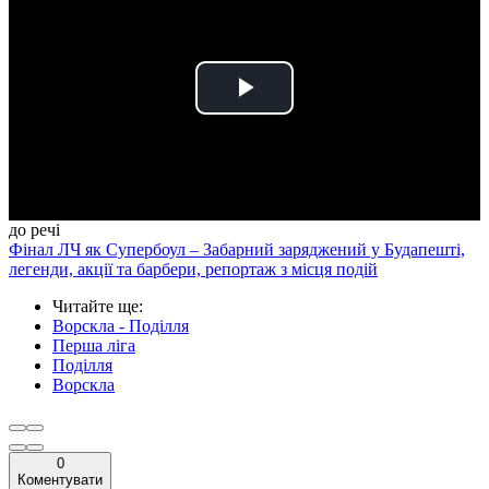
Play
Video
до речі
Фінал ЛЧ як Супербоул – Забарний заряджений у Будапешті,
легенди, акції та барбери, репортаж з місця подій
Читайте ще
:
Ворскла - Поділля
Перша ліга
Поділля
Ворскла
0
Коментувати