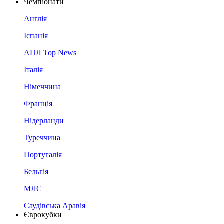
Чемпіонати
Англія
Іспанія
АПЛ Top News
Італія
Німеччина
Франція
Нідерланди
Туреччина
Португалія
Бельгія
МЛС
Саудівська Аравія
Єврокубки