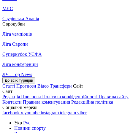
МЛС
Саудівська Аравія
Єврокубки
Ліга чемпіонів
Ліга Європи
Суперкубок УЄФА
Ліга конференцій
ЛЧ - Top News
До всіх турнірів
Статті
Прогнози
Відео
Трансфери
Сайт
Сайт
Редакція
Прогнози
Політика конфіденційності
Правила сайту
Контакти
Правила коментування
Редакційна політика
Соціальні мережі
facebook
x
youtube
instagram
telegram
viber
Укр
Рус
Новини спорту