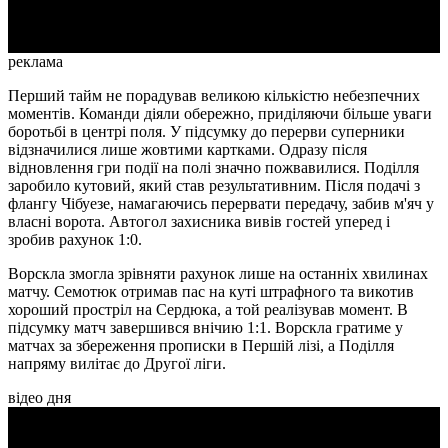
реклама
Перший тайм не порадував великою кількістю небезпечних
моментів. Команди діяли обережно, приділяючи більше уваги
боротьбі в центрі поля. У підсумку до перерви суперники
відзначилися лише жовтими картками. Одразу після
відновлення гри події на полі значно пожвавилися. Поділля
заробило кутовий, який став результативним. Після подачі з
флангу Чібуезе, намагаючись перервати передачу, забив м'яч у
власні ворота. Автогол захисника вивів гостей уперед і
зробив рахунок 1:0.
Ворскла змогла зрівняти рахунок лише на останніх хвилинах
матчу. Семотюк отримав пас на куті штрафного та викотив
хороший простріл на Сердюка, а той реалізував момент. В
підсумку матч завершився внічию 1:1. Ворскла гратиме у
матчах за збереження прописки в Першій лізі, а Поділля
напряму вилітає до Другої ліги.
відео дня