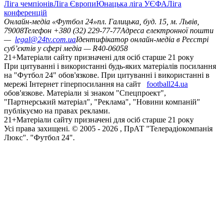
Ліга чемпіонів
Ліга Європи
Юнацька ліга УЄФА
Ліга
конференцій
Онлайн-медіа «Футбол 24»
пл. Галицька, буд. 15, м. Львів,
79008
Телефон +380 (32) 229-77-77
Адреса електронної пошти
—
legal@24tv.com.ua
Ідентифікатор онлайн-медіа в Реєстрі
суб’єктів у сфері медіа — R40-06058
21+
Матеріали сайту призначені для осіб старше 21 року
При цитуванні і використанні будь-яких матеріалів посилання
на "Футбол 24" обов'язкове. При цитуванні і використанні в
мережі Інтернет гіперпосилання на сайт
football24.ua
обов'язкове. Матеріали зі знаком "Спецпроект",
"Партнерський матеріал", "Реклама", "Новини компаній"
публікуємо на правах реклами.
21+
Матеріали сайту призначені для осіб старше 21 року
Усi права захищенi. © 2005 -
2026
, ПрАТ "Телерадіокомпанія
Люкс". "Футбол 24".