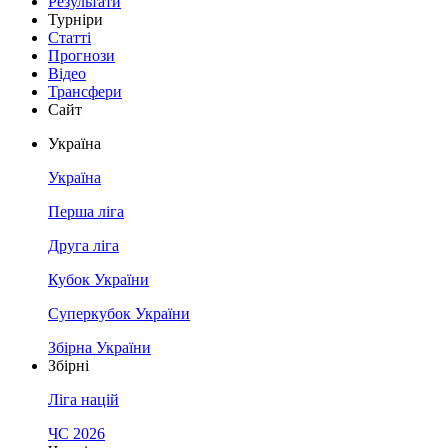
Результати
Турніри
Статті
Прогнози
Відео
Трансфери
Сайт
Україна
Україна
Перша ліга
Друга ліга
Кубок України
Суперкубок України
Збірна України
Збірні
Ліга націй
ЧС 2026