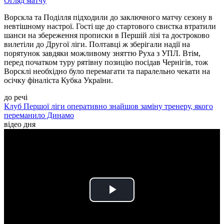
Огляд матчу
Ворскла та Поділля підходили до заключного матчу сезону в
невтішному настрої. Гості ще до стартового свистка втратили
шанси на збереження прописки в Першій лізі та достроково
вилетіли до Другої ліги. Полтавці ж зберігали надії на
порятунок завдяки можливому зняттю Руха з УПЛ. Втім,
перед початком туру рятівну позицію посідав Чернігів, тож
Ворсклі необхідно було перемагати та паралельно чекати на
осічку фіналіста Кубка України.
до речі
Клуб Першої ліги оперативно знайшов заміну тренеру, якого
переманило Динамо
відео дня
Play
Video