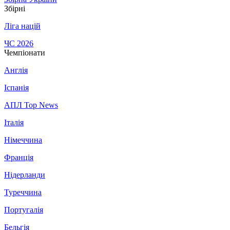
Збірні
Ліга націй
ЧС 2026
Чемпіонати
Англія
Іспанія
АПЛ Top News
Італія
Німеччина
Франція
Нідерланди
Туреччина
Португалія
Бельгія