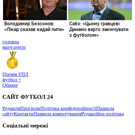
головна
матч-центр
Премія УПЛ
футбол +
Обране
САЙТ ФУТБОЛ 24
Редакція
Прогнози
Політика конфіденційності
Правила
сайту
Контакти
Правила коментування
Редакційна політика
Соціальні мережі