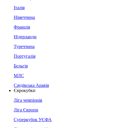
Італія
Німеччина
Франція
Нідерланди
Туреччина
Португалія
Бельгія
МЛС
Саудівська Аравія
Єврокубки
Ліга чемпіонів
Ліга Європи
Суперкубок УЄФА