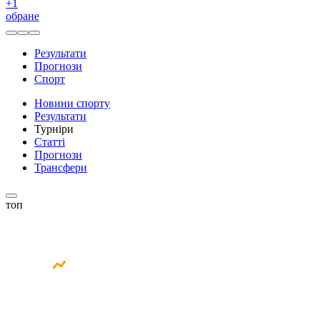
+
1
обране
Результати
Прогнози
Спорт
Новини спорту
Результати
Турніри
Статті
Прогнози
Трансфери
топ