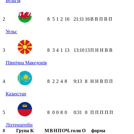
Бельгія
2
8
5
1
2
16
21:11
16
В
В
П
В
П
Уельс
3
8
3
4
1
13
13:10
13
П
Н
Н
В
В
Північна Македонія
4
8
2
2
4
8
9:13
8
Н
Н
В
П
П
Казахстан
5
8
0
0
8
0
0:31
0
П
П
П
П
П
Ліхтенштейн
#
Група K
М
В
Н
П
ОЧ.
голи
О
форма