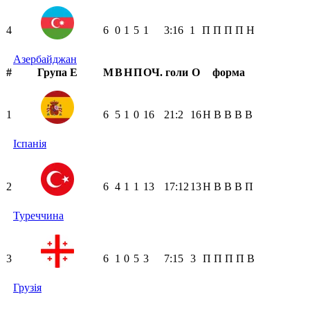
4
6
0
1
5
1
3:16
1
П
П
П
П
Н
Азербайджан
#
Група Е
М
В
Н
П
ОЧ.
голи
О
форма
1
6
5
1
0
16
21:2
16
Н
В
В
В
В
Іспанія
2
6
4
1
1
13
17:12
13
Н
В
В
В
П
Туреччина
3
6
1
0
5
3
7:15
3
П
П
П
П
В
Грузія