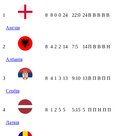
1
8
8
0
0
24
22:0
24
В
В
В
В
В
Англія
2
8
4
2
2
14
7:5
14
П
В
В
В
Н
Албанія
3
8
4
1
3
13
9:10
13
В
П
В
П
П
Сербія
4
8
1
2
5
5
5:15
5
П
П
Н
П
П
Латвія