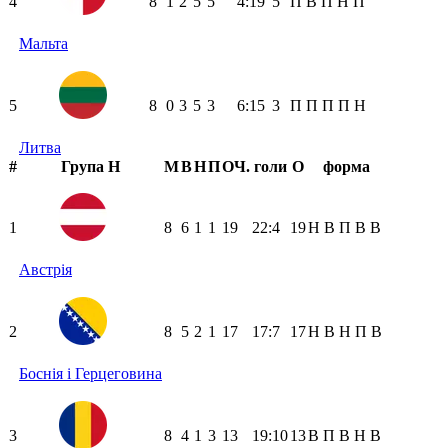
4
8
1
2
5
5
4:19
5
П
В
П
Н
П
Мальта
5
8
0
3
5
3
6:15
3
П
П
П
П
Н
Литва
#
Група H
М
В
Н
П
ОЧ.
голи
О
форма
1
8
6
1
1
19
22:4
19
Н
В
П
В
В
Австрія
2
8
5
2
1
17
17:7
17
Н
В
Н
П
В
Боснія і Герцеговина
3
8
4
1
3
13
19:10
13
В
П
В
Н
В