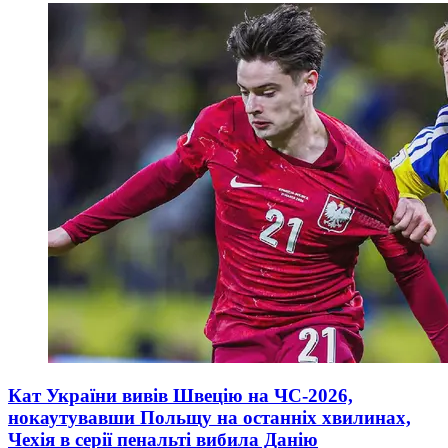
Кат України вивів Швецію на ЧС-2026,
нокаутувавши Польщу на останніх хвилинах,
Чехія в серії пенальті вибила Данію