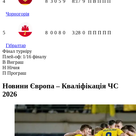
4
8
3
0
5
9
8:17
9
П
В
П
П
П
Чорногорія
5
8
0
0
8
0
3:28
0
П
П
П
П
П
Гібралтар
Фінал турніру
Плей-оф: 1/16 фіналу
В
Виграш
Н
Нічия
П
Програш
Новини
Європа – Кваліфікація ЧС
2026