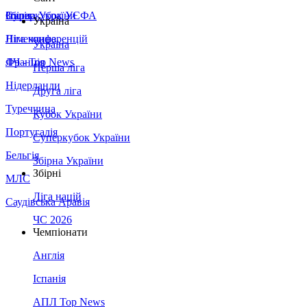
Збірна України
Італія
Суперкубок УЄФА
Україна
Німеччина
Ліга конференцій
Україна
Франція
ЛЧ - Top News
Перша ліга
Нідерланди
Друга ліга
Туреччина
Кубок України
Португалія
Суперкубок України
Бельгія
Збірна України
Збірні
МЛС
Ліга націй
Саудівська Аравія
ЧС 2026
Чемпіонати
Англія
Іспанія
АПЛ Top News