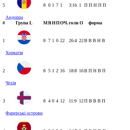
5
8
0
1
7
1
3:16
1
П
П
Н
П
П
Андорра
#
Група L
М
В
Н
П
ОЧ.
голи
О
форма
1
8
7
1
0
22
26:4
22
В
В
В
Н
В
Хорватія
2
8
5
1
2
16
18:8
16
В
П
Н
В
П
Чехія
3
8
4
0
4
12
11:9
12
П
В
В
В
П
Фарерські острови