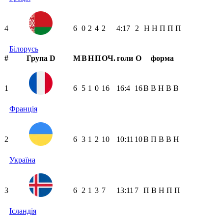
4
6
0
2
4
2
4:17
2
Н
Н
П
П
П
Білорусь
#
Група D
М
В
Н
П
ОЧ.
голи
О
форма
1
6
5
1
0
16
16:4
16
В
В
Н
В
В
Франція
2
6
3
1
2
10
10:11
10
В
П
В
В
Н
Україна
3
6
2
1
3
7
13:11
7
П
В
Н
П
П
Ісландія