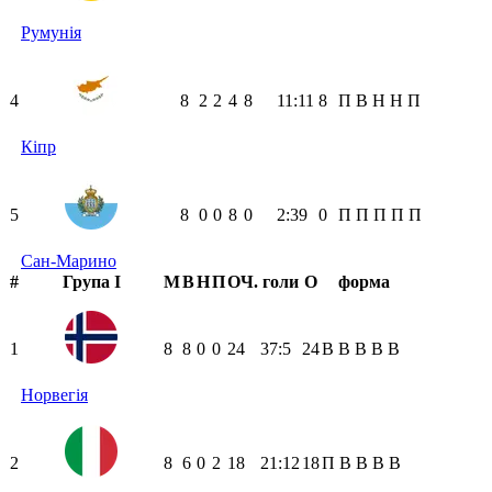
Румунія
4
8
2
2
4
8
11:11
8
П
В
Н
Н
П
Кіпр
5
8
0
0
8
0
2:39
0
П
П
П
П
П
Сан-Марино
#
Група I
М
В
Н
П
ОЧ.
голи
О
форма
1
8
8
0
0
24
37:5
24
В
В
В
В
В
Норвегія
2
8
6
0
2
18
21:12
18
П
В
В
В
В