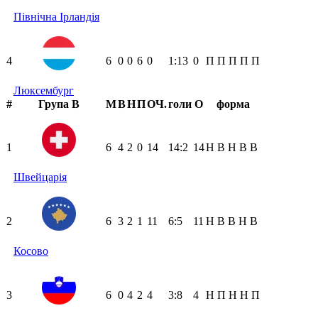
Північна Ірландія
4
6
0
0
6
0
1:13
0
П
П
П
П
П
Люксембург
#
Група B
М
В
Н
П
ОЧ.
голи
О
форма
1
6
4
2
0
14
14:2
14
Н
В
Н
В
В
Швейцарія
2
6
3
2
1
11
6:5
11
Н
В
В
Н
В
Косово
3
6
0
4
2
4
3:8
4
Н
П
Н
Н
П