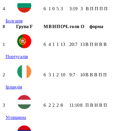
4
6
1
0
5
3
3:19
3
В
П
П
П
П
Болгарія
#
Група F
М
В
Н
П
ОЧ.
голи
О
форма
1
6
4
1
1
13
20:7
13
В
П
Н
В
В
Португалія
2
6
3
1
2
10
9:7
10
В
В
В
П
П
Ірландія
3
6
2
2
2
8
11:10
8
П
В
Н
В
П
Угорщина