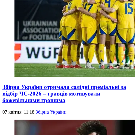
Збірна України отримала солідні преміальні за
відбір ЧС-2026 – гравців мотивували
божевільними грошима
07 квітня, 11:18
Збірна України