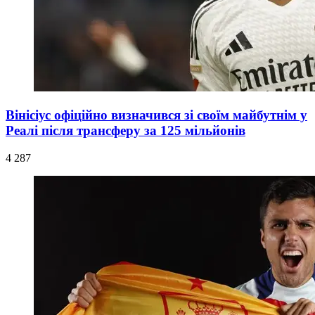
Вінісіус офіційно визначився зі своїм майбутнім у
Реалі після трансферу за 125 мільйонів
4 287