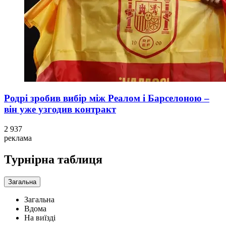
Родрі зробив вибір між Реалом і Барселоною –
він уже узгодив контракт
2 937
реклама
Турнірна таблиця
Загальна
Загальна
Вдома
На виїзді