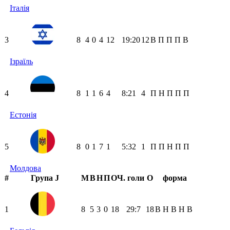
Італія
3
8
4
0
4
12
19:20
12
В
П
П
П
В
Ізраїль
4
8
1
1
6
4
8:21
4
П
Н
П
П
П
Естонія
5
8
0
1
7
1
5:32
1
П
П
Н
П
П
Молдова
#
Група J
М
В
Н
П
ОЧ.
голи
О
форма
1
8
5
3
0
18
29:7
18
В
Н
В
Н
В