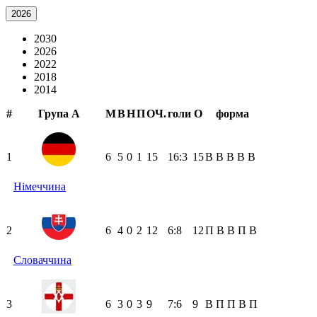
2026
2030
2026
2022
2018
2014
#
Група А
М
В
Н
П
ОЧ.
голи
О
форма
1
6
5
0
1
15
16:3
15
В
В
В
В
В
Німеччина
2
6
4
0
2
12
6:8
12
П
В
В
П
В
Словаччина
3
6
3
0
3
9
7:6
9
В
П
П
В
П