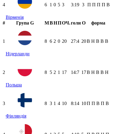
4
6
1
0
5
3
3:19
3
П
П
П
П
В
Вірменія
#
Група G
М
В
Н
П
ОЧ.
голи
О
форма
1
8
6
2
0
20
27:4
20
В
Н
В
В
В
Нідерланди
2
8
5
2
1
17
14:7
17
В
Н
В
В
Н
Польща
3
8
3
1
4
10
8:14
10
П
П
В
П
В
Фінляндія