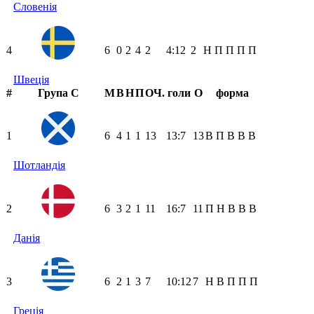
Словенія
4
6
0
2
4
2
4:12
2
Н
П
П
П
П
Швеція
#
Група C
М
В
Н
П
ОЧ.
голи
О
форма
1
6
4
1
1
13
13:7
13
В
П
В
В
В
Шотландія
2
6
3
2
1
11
16:7
11
П
Н
В
В
В
Данія
3
6
2
1
3
7
10:12
7
Н
В
П
П
П
Греція