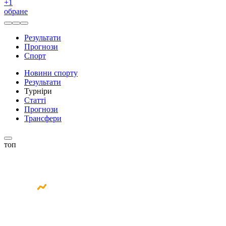
+
1
обране
Результати
Прогнози
Спорт
Новини спорту
Результати
Турніри
Статті
Прогнози
Трансфери
топ