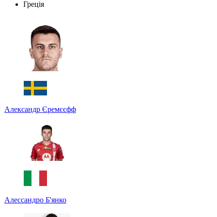
Греція
Александр Єремєєфф
Алессандро Б'янко