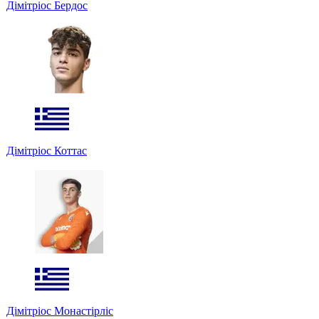
Дімітріос Бердос
Дімітріос Коттас
Дімітріос Монастірліс