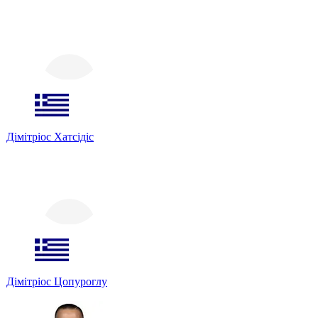
Дімітріос Хатсідіс
Дімітріос Цопуроглу