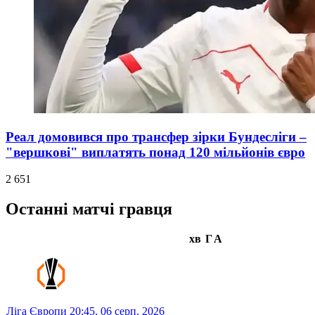
Реал домовився про трансфер зірки Бундесліги –
"вершкові" виплатять понад 120 мільйонів євро
2 651
Останні матчі гравця
хв
Г
А
Ліга Європи
20:45,
06 серп. 2026