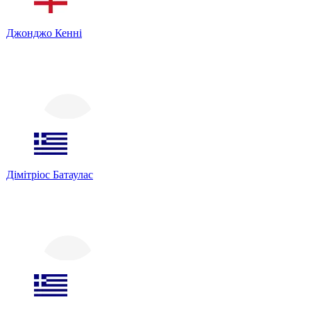
Джонджо Кенні
Дімітріос Батаулас