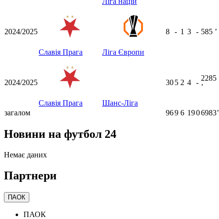
Ліга націй
2024/2025
8
-
1
3
-
585
ʼ
Славія Прага
Ліга Європи
2285
2024/2025
30
5
2
4
-
ʼ
Славія Прага
Шанс-Ліга
загалом
96
9
6
19
0
6983ʼ
Новини на футбол 24
Немає даних
Партнери
ПАОК
ПАОК