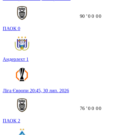
90
ʼ
0
0
0
0
ПАОК
0
Андерлехт
1
Ліга Європи
20:45,
30 лип. 2026
76
ʼ
0
0
0
0
ПАОК
2