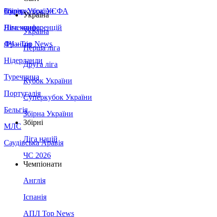
Збірна України
Італія
Суперкубок УЄФА
Україна
Німеччина
Ліга конференцій
Україна
Франція
ЛЧ - Top News
Перша ліга
Нідерланди
Друга ліга
Туреччина
Кубок України
Португалія
Суперкубок України
Бельгія
Збірна України
Збірні
МЛС
Ліга націй
Саудівська Аравія
ЧС 2026
Чемпіонати
Англія
Іспанія
АПЛ Top News