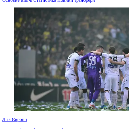
Основне
Матчі
Статистика
Новини
трансфери
Ліга Європи