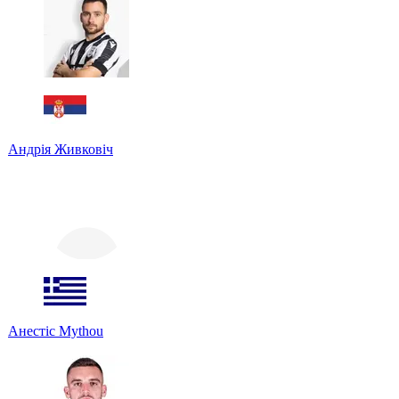
Андрія Живковіч
Анестіс Mythou