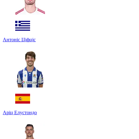
Антоніс Ціфціс
Аріц Елустондо