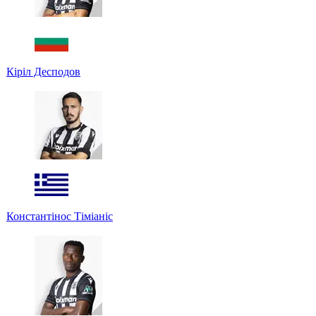
Кіріл Десподов
Константінос Тіміаніс