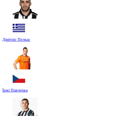
Дімітріс Пелкас
Їржі Павленка