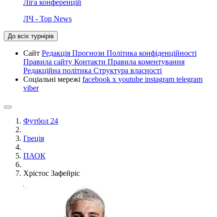
Ліга конференцій
ЛЧ - Top News
До всіх турнірів
Сайт
Редакція
Прогнози
Політика конфіденційності
Правила сайту
Контакти
Правила коментування
Редакційна політика
Структура власності
Соціальні мережі
facebook
x
youtube
instagram
telegram
viber
Футбол 24
Греція
ПАОК
Хрістос Зафейріс