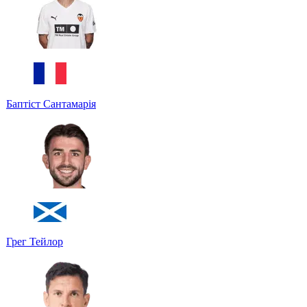
Баптіст Сантамарія
Грег Тейлор