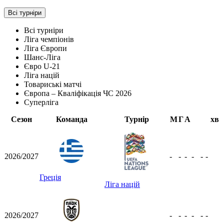
Всі турніри
Всі турніри
Ліга чемпіонів
Ліга Європи
Шанс-Ліга
Євро U-21
Ліга націй
Товариські матчі
Європа – Кваліфікація ЧС 2026
Суперліга
Сезон
Команда
Турнір
М
Г
А
хв
2026/2027
-
-
-
-
-
-
Греція
Ліга націй
2026/2027
-
-
-
-
-
-