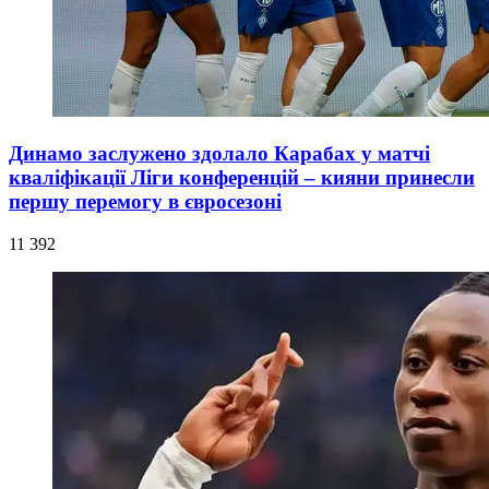
Динамо заслужено здолало Карабах у матчі
кваліфікації Ліги конференцій – кияни принесли
першу перемогу в євросезоні
11 392