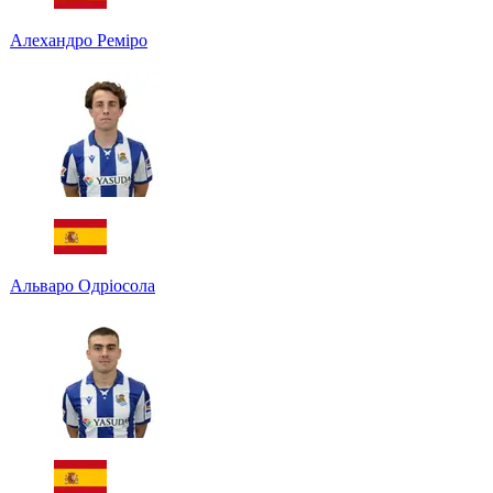
Алехандро Реміро
Альваро Одріосола