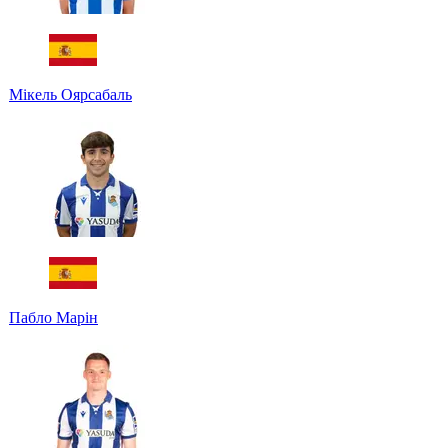
Мікель Оярсабаль
Пабло Марін