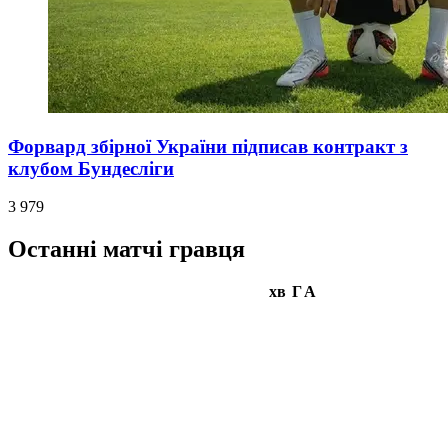
Форвард збірної України підписав контракт з
клубом Бундесліги
3 979
Останні матчі гравця
хв
Г
А