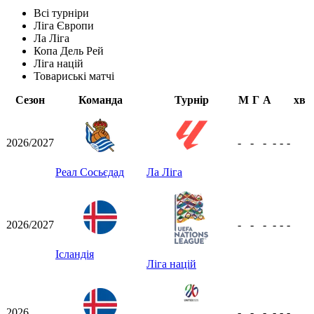
Всі турніри
Ліга Європи
Ла Ліга
Копа Дель Рей
Ліга націй
Товариські матчі
Сезон
Команда
Турнір
М
Г
А
хв
2026/2027
-
-
-
-
-
-
Реал Сосьєдад
Ла Ліга
2026/2027
-
-
-
-
-
-
Ісландія
Ліга націй
2026
-
-
-
-
-
-