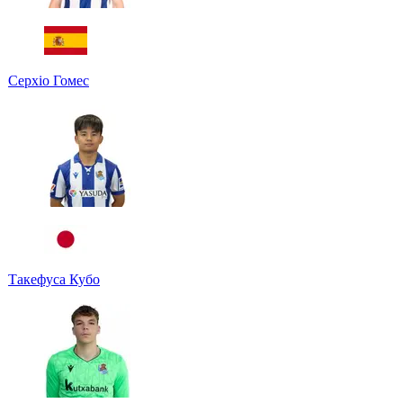
Серхіо Гомес
Такефуса Кубо