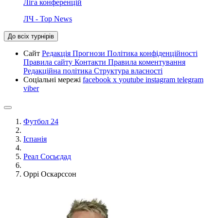
Ліга конференцій
ЛЧ - Top News
До всіх турнірів
Сайт
Редакція
Прогнози
Політика конфіденційності
Правила сайту
Контакти
Правила коментування
Редакційна політика
Структура власності
Соціальні мережі
facebook
x
youtube
instagram
telegram
viber
Футбол 24
Іспанія
Реал Сосьєдад
Оррі Оскарссон