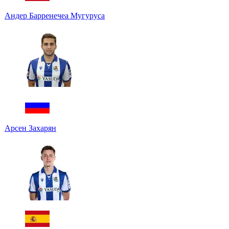
Андер Барренечеа Мугуруса
Арсен Захарян