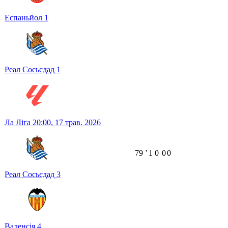
Еспаньйол
1
Реал Сосьєдад
1
Ла Ліга
20:00,
17 трав. 2026
79
ʼ
1
0
0
0
Реал Сосьєдад
3
Валенсія
4