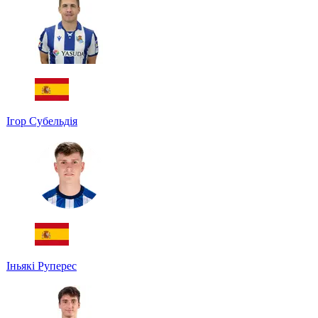
Ігор Субельдія
Іньякі Руперес