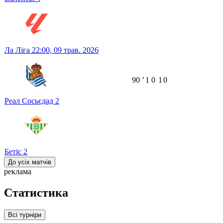
Ла Ліга
22:00,
09 трав. 2026
90
ʼ
1
0
1
0
Реал Сосьєдад
2
Бетіс
2
До усіх матчів
реклама
Статистика
Всі турніри