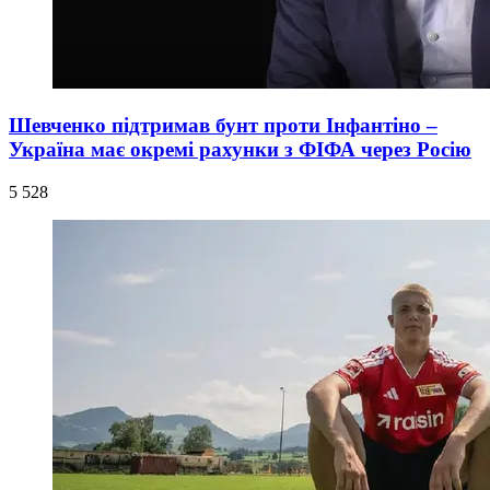
Шевченко підтримав бунт проти Інфантіно –
Україна має окремі рахунки з ФІФА через Росію
5 528