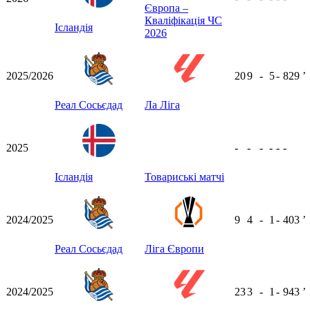
Європа –
Кваліфікація ЧС
Ісландія
2026
2025/2026
20
9
-
5
-
829
ʼ
Реал Сосьєдад
Ла Ліга
2025
-
-
-
-
-
-
Ісландія
Товариські матчі
2024/2025
9
4
-
1
-
403
ʼ
Реал Сосьєдад
Ліга Європи
2024/2025
23
3
-
1
-
943
ʼ