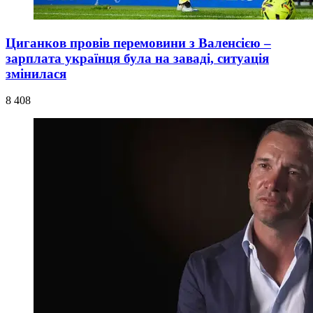
Циганков провів перемовини з Валенсією –
зарплата українця була на заваді, ситуація
змінилася
8 408