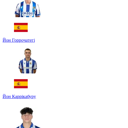
Йон Горрочатегі
Йон Каррікабуру