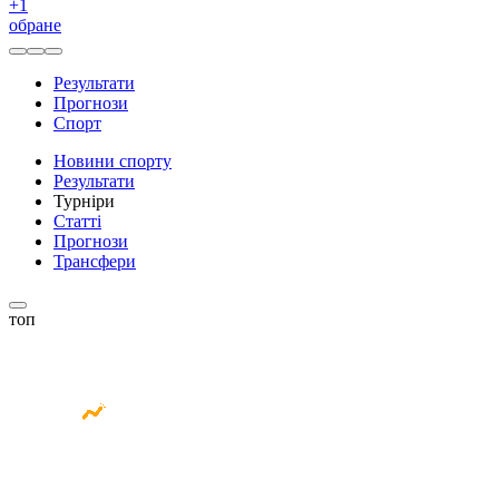
+
1
обране
Результати
Прогнози
Спорт
Новини спорту
Результати
Турніри
Статті
Прогнози
Трансфери
топ