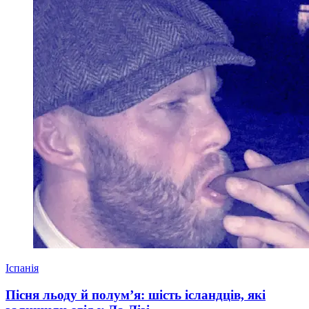
Іспанія
Пісня льоду й полум’я: шість ісландців, які