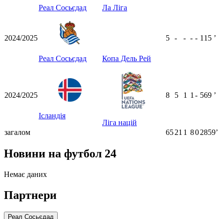
Реал Сосьєдад
Ла Ліга
2024/2025
5
-
-
-
-
115
ʼ
Реал Сосьєдад
Копа Дель Рей
2024/2025
8
5
1
1
-
569
ʼ
Ісландія
Ліга націй
загалом
65
21
1
8
0
2859ʼ
Новини на футбол 24
Немає даних
Партнери
Реал Сосьєдад