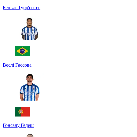
Беньят Турр'єнтес
Веслі Гассова
Гонсалу Гедеш