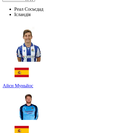
Реал Сосьєдад
Ісландія
Айєн Муньйос