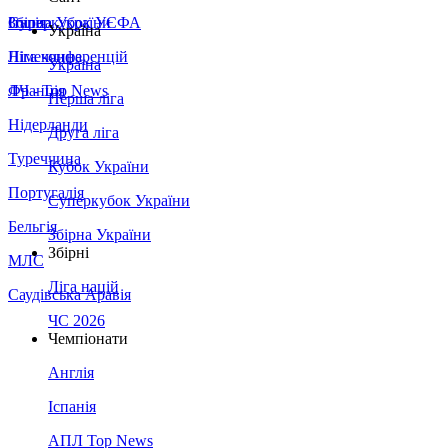
Збірна України
Італія
Суперкубок УЄФА
Україна
Німеччина
Ліга конференцій
Україна
Франція
ЛЧ - Top News
Перша ліга
Нідерланди
Друга ліга
Туреччина
Кубок України
Португалія
Суперкубок України
Бельгія
Збірна України
Збірні
МЛС
Ліга націй
Саудівська Аравія
ЧС 2026
Чемпіонати
Англія
Іспанія
АПЛ Top News