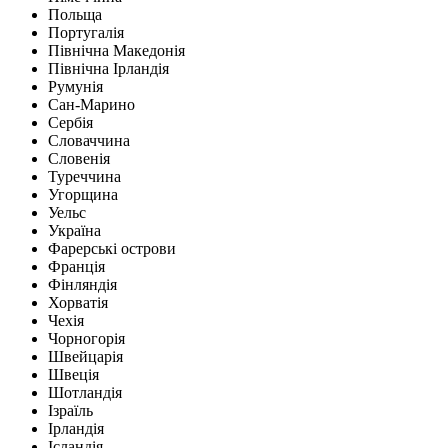
Польща
Португалія
Північна Македонія
Північна Ірландія
Румунія
Сан-Марино
Сербія
Словаччина
Словенія
Туреччина
Угорщина
Уельс
Україна
Фарерські острови
Франція
Фінляндія
Хорватія
Чехія
Чорногорія
Швейцарія
Швеція
Шотландія
Ізраїль
Ірландія
Ісландія