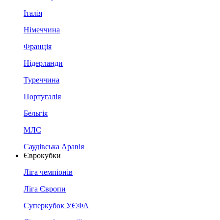
Італія
Німеччина
Франція
Нідерланди
Туреччина
Португалія
Бельгія
МЛС
Саудівська Аравія
Єврокубки
Ліга чемпіонів
Ліга Європи
Суперкубок УЄФА