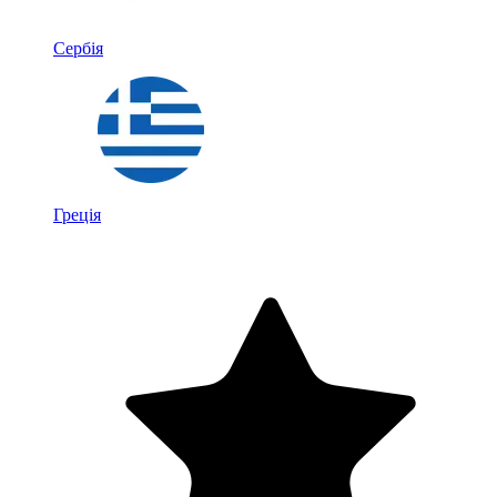
Сербія
Греція