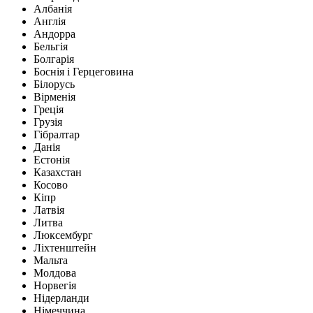
Албанія
Англія
Андорра
Бельгія
Болгарія
Боснія і Герцеговина
Білорусь
Вірменія
Греція
Грузія
Гібралтар
Данія
Естонія
Казахстан
Косово
Кіпр
Латвія
Литва
Люксембург
Ліхтенштейн
Мальта
Молдова
Норвегія
Нідерланди
Німеччина