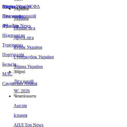
Збірна України
Італія
Суперкубок УЄФА
Україна
Німеччина
Ліга конференцій
Україна
Франція
ЛЧ - Top News
Перша ліга
Нідерланди
Друга ліга
Туреччина
Кубок України
Португалія
Суперкубок України
Бельгія
Збірна України
Збірні
МЛС
Ліга націй
Саудівська Аравія
ЧС 2026
Чемпіонати
Англія
Іспанія
АПЛ Top News