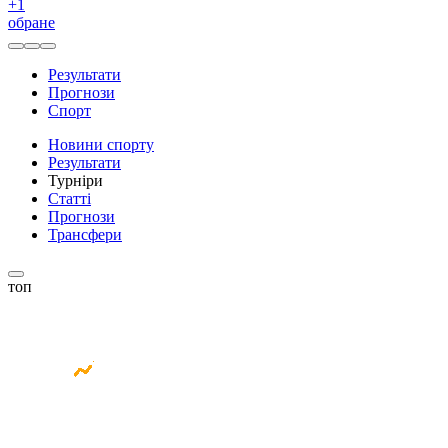
+
1
обране
Результати
Прогнози
Спорт
Новини спорту
Результати
Турніри
Статті
Прогнози
Трансфери
топ