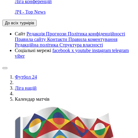
Ліга конференцій
ЛЧ - Top News
До всіх турнірів
Сайт
Редакція
Прогнози
Політика конфіденційності
Правила сайту
Контакти
Правила коментування
Редакційна політика
Структура власності
Соціальні мережі
facebook
x
youtube
instagram
telegram
viber
Футбол 24
Ліга націй
Календар матчів