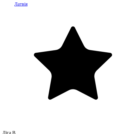
Латвія
Ліга B