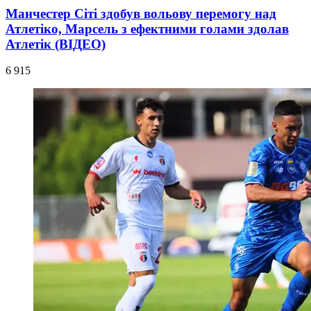
Манчестер Сіті здобув вольову перемогу над
Атлетіко, Марсель з ефектними голами здолав
Атлетік (ВІДЕО)
6 915