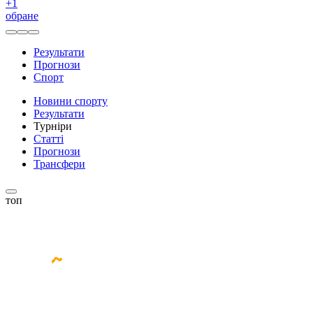
+
1
обране
Результати
Прогнози
Спорт
Новини спорту
Результати
Турніри
Статті
Прогнози
Трансфери
топ