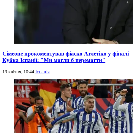
Сімеоне прокоментував фіаско Атлетіко у фіналі
Кубка Іспанії: "Ми могли б перемогти"
19 квітня, 10:44
Іспанія