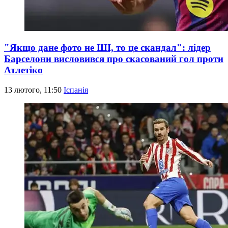
"Якщо дане фото не ШІ, то це скандал": лідер
Барселони висловився про скасований гол проти
Атлетіко
13 лютого, 11:50
Іспанія