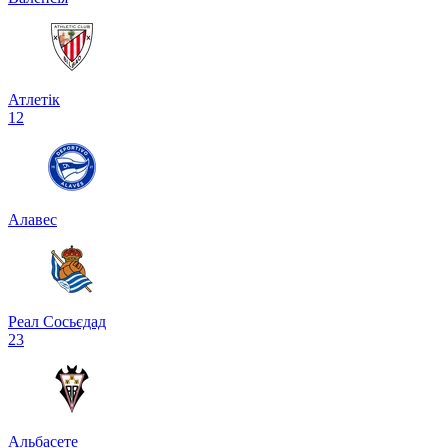
Атлетік
1
2
Алавес
Реал Сосьєдад
2
3
Альбасете