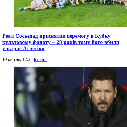
Реал Сосьєдад присвятив перемогу в Кубку
культовому фанату – 28 років тому його вбили
ультрас Атлетіко
19 квітня, 12:35
Іспанія