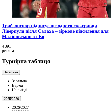
Трабзонспор підписує ще одного екс-гравця
Ліверпуля після Салаха – зіркове підсилення для
Маліновського і Ко
4 391
реклама
Турнірна таблиця
Загальна
Загальна
Вдома
На виїзді
2025/2026
2026/2027