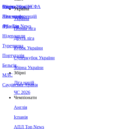
Збірна України
Італія
Суперкубок УЄФА
Україна
Німеччина
Ліга конференцій
Україна
Франція
ЛЧ - Top News
Перша ліга
Нідерланди
Друга ліга
Туреччина
Кубок України
Португалія
Суперкубок України
Бельгія
Збірна України
Збірні
МЛС
Ліга націй
Саудівська Аравія
ЧС 2026
Чемпіонати
Англія
Іспанія
АПЛ Top News