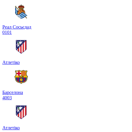
Реал Сосьєдад
0
1
0
1
Атлетіко
Барселона
4
0
0
3
Атлетіко