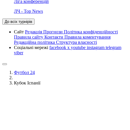
Ліга конференцій
ЛЧ - Top News
До всіх турнірів
Сайт
Редакція
Прогнози
Політика конфіденційності
Правила сайту
Контакти
Правила коментування
Редакційна політика
Структура власності
Соціальні мережі
facebook
x
youtube
instagram
telegram
viber
Футбол 24
Кубок Іспанії