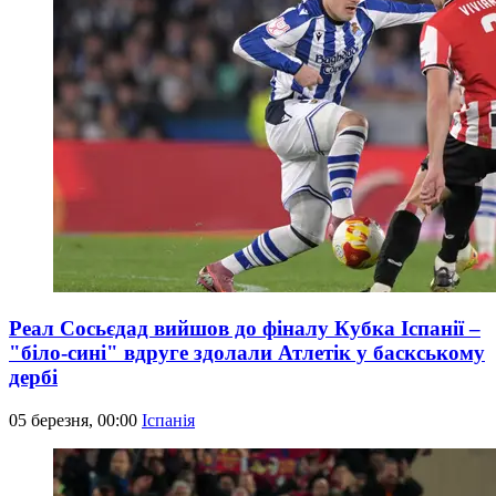
Реал Сосьєдад вийшов до фіналу Кубка Іспанії –
"біло-сині" вдруге здолали Атлетік у баскському
дербі
05 березня, 00:00
Іспанія