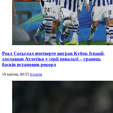
Реал Сосьєдад вчетверте виграв Кубок Іспанії,
здолавши Атлетіко у серії пенальті – гравець
басків встановив рекорд
19 квітня, 00:55
Іспанія