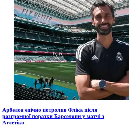
Арбелоа епічно потролив Фліка після
розгромної поразки Барселони у матчі з
Атлетіко