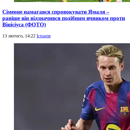
Сімеоне намагався спровокувати Ямаля –
раніше він відзначився подібним вчинком проти
Вінісіуса (ФОТО)
13 лютого, 14:22
Іспанія