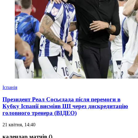
Іспанія
Президент Реал Сосьєдада після перемоги в
Кубку Іспанії висміяв ШІ через дискредитацію
головного тренера (ВІДЕО)
21 квітня, 14:40
календар матчів
()