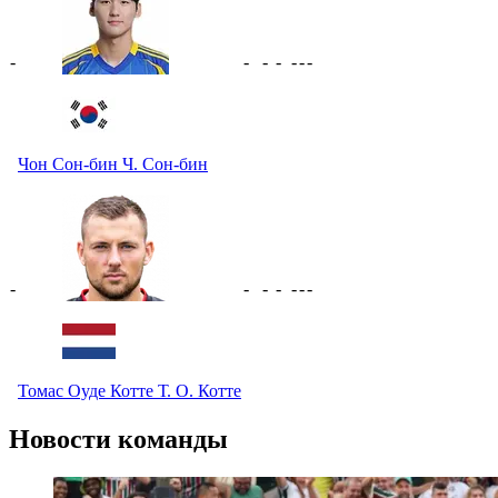
-
-
-
-
-
-
-
Чон Сон-бин
Ч. Сон-бин
-
-
-
-
-
-
-
Томас Оуде Котте
Т. О. Котте
Новости команды