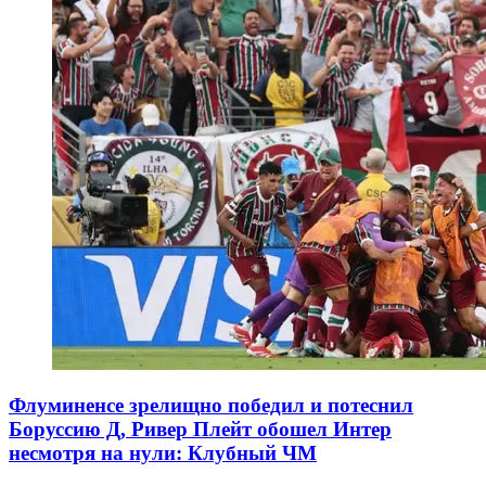
Флуминенсе зрелищно победил и потеснил
Боруссию Д, Ривер Плейт обошел Интер
несмотря на нули: Клубный ЧМ