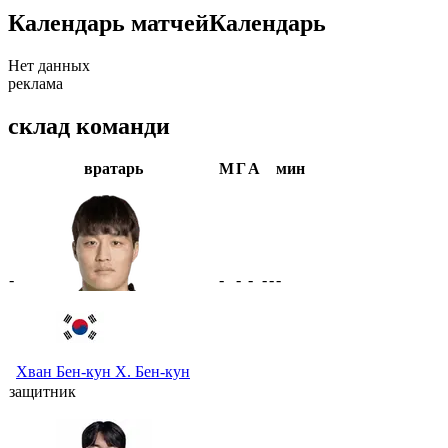
Календарь матчей
Календарь
Нет данных
реклама
склад команди
вратарь
М
Г
А
мин
-
-
-
-
-
-
-
Хван Бен-кун
Х. Бен-кун
защитник