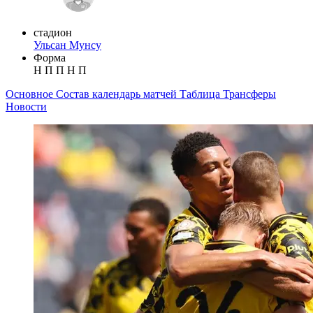
стадион
Ульсан Мунсу
Форма
Н
П
П
Н
П
Основное
Состав
календарь матчей
Таблица
Трансферы
Новости