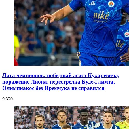
Лига чемпионов: победный асист Кухаревича,
поражение Лиона, перестрелка Буде-Глимта,
Олимпиакос без Яремчука не справился
9 320