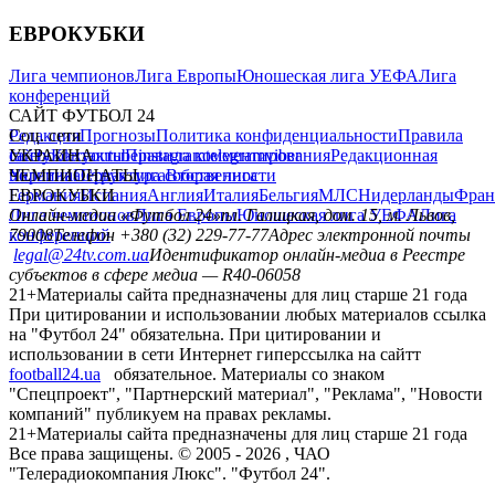
ЕВРОКУБКИ
Лига чемпионов
Лига Европы
Юношеская лига УЕФА
Лига
конференций
САЙТ ФУТБОЛ 24
Редакция
Соц. сети
Прогнозы
Политика конфиденциальности
Правила
сайту
facebook
УКРАИНА
Контакты
x
youtube
Правила комментирования
instagram
telegram
viber
Редакционная
политика
Украина
ЧЕМПИОНАТЫ
Первая лига
Структура собственности
Вторая лига
Германия
ЕВРОКУБКИ
Испания
Англия
Италия
Бельгия
МЛС
Нидерланды
Фран
Лига чемпионов
Онлайн-медиа «Футбол 24»
Лига Европы
пл. Галицкая, дом. 15, м. Львов,
Юношеская лига УЕФА
Лига
конференций
79008
Телефон +380 (32) 229-77-77
Адрес электронной почты
legal@24tv.com.ua
Идентификатор онлайн-медиа в Реестре
субъектов в сфере медиа — R40-06058
21+
Материалы сайта предназначены для лиц старше 21 года
При цитировании и использовании любых материалов ссылка
на "Футбол 24" обязательна. При цитировании и
использовании в сети Интернет гиперссылка на сайтт
football24.ua
обязательное. Материалы со знаком
"Спецпроект", "Партнерский материал", "Реклама", "Новости
компаний" публикуем на правах рекламы.
21+
Материалы сайта предназначены для лиц старше 21 года
Все права защищены. © 2005 -
2026
, ЧАО
"Телерадиокомпания Люкс". "Футбол 24".