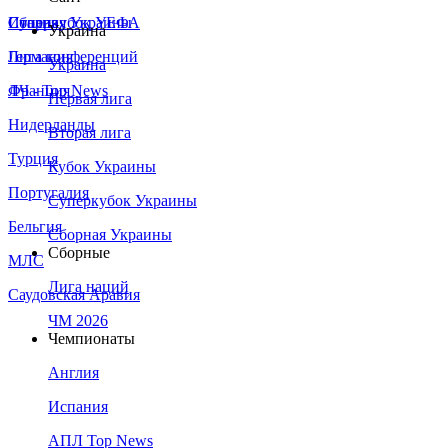
Сборная Украины
Италия
Суперкубок УЕФА
Украина
Германия
Лига конференций
Украина
Франция
ЛЧ - Top News
Первая лига
Нидерланды
Вторая лига
Турция
Кубок Украины
Португалия
Суперкубок Украины
Бельгия
Сборная Украины
Сборные
МЛС
Лига наций
Саудовская Аравия
ЧМ 2026
Чемпионаты
Англия
Испания
АПЛ Top News