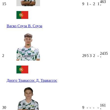
463
15
9
1
-
2
1
ʼ
Васко Соуза
В. Соуза
2435
2
29
5
3
2
-
ʼ
Диого Травассос
Д. Травассос
161
30
9
-
-
-
-
ʼ