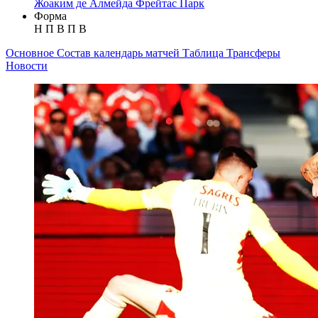
Жоаким де Алмейда Фрейтас Парк
Форма
Н
П
В
П
В
Основное
Состав
календарь матчей
Таблица
Трансферы
Новости