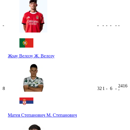
-
-
-
-
-
-
-
Жоау Велозу
Ж. Велозу
2416
8
32
1
-
6
-
ʼ
Матея Степанович
М. Степанович