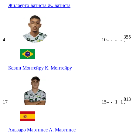
Жилберто Батиста
Ж. Батиста
355
4
10
-
-
-
-
ʼ
Кевин Монтейру
К. Монтейру
813
17
15
-
-
1
1
ʼ
Альваро Мартинес
А. Мартинес