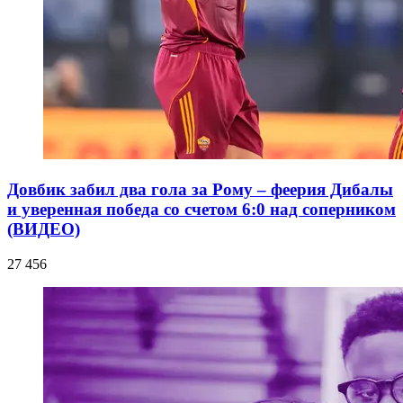
Довбик забил два гола за Рому – феерия Дибалы
и уверенная победа со счетом 6:0 над соперником
(ВИДЕО)
27 456