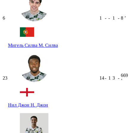
6
1
-
-
1
-
8
ʼ
Мигель Силва
М. Силва
669
23
14
-
1
3
-
ʼ
Нил Джон
Н. Джон