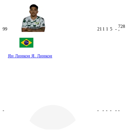
728
99
21
1
1
5
-
ʼ
Ян Линкон
Я. Линкон
-
-
-
-
-
-
-