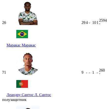
2594
26
29
4
-
10
1
ʼ
Маракас
Маракас
260
71
9
-
-
1
-
ʼ
Леандру Сантос
Л. Сантос
полузащитник