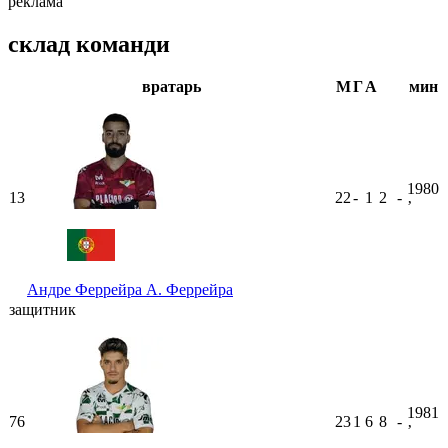
реклама
склад команди
вратарь
М
Г
А
мин
1980
13
22
-
1
2
-
ʼ
Андре Феррейра
А. Феррейра
защитник
1981
76
23
1
6
8
-
ʼ