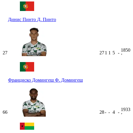
Динис Пинто
Д. Пинто
1850
27
27
1
1
5
-
ʼ
Франциско Домингеш
Ф. Домингеш
1933
66
28
-
-
4
-
ʼ