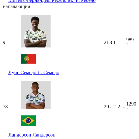
Мигель Фернандеш Ребело
М. Ф. Ребело
нападающий
989
9
21
3
1
-
-
ʼ
Луис Семедо
Л. Семедо
1290
78
29
-
2
2
-
ʼ
Ландерсон
Ландерсон