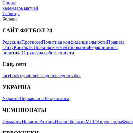
Состав
календарь матчей
Таблица
Больше
САЙТ ФУТБОЛ 24
Редакция
Прогнозы
Политика конфиденциальности
Правила
Новости
сайту
Контакты
Правила комментирования
Редакционная
политика
Структура собственности
Соц. сети
facebook
x
youtube
instagram
telegram
viber
УКРАИНА
Украина
Первая лига
Вторая лига
ЧЕМПИОНАТЫ
Германия
Испания
Англия
Италия
Бельгия
МЛС
Нидерланды
Фран