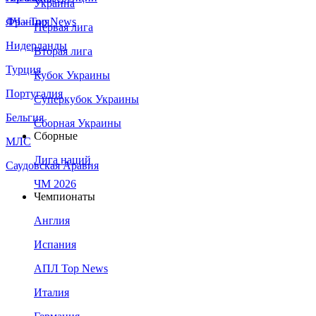
Украина
Франция
ЛЧ - Top News
Первая лига
Нидерланды
Вторая лига
Турция
Кубок Украины
Португалия
Суперкубок Украины
Бельгия
Сборная Украины
Сборные
МЛС
Лига наций
Саудовская Аравия
ЧМ 2026
Чемпионаты
Англия
Испания
АПЛ Top News
Италия