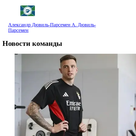
Александр Дювиль-Парсемен
А. Дювиль-
Парсемен
Новости команды