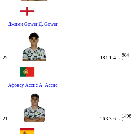
Джими Gower
Д. Gower
884
25
18
1
1
4
-
ʼ
Афонсу Ассис
А. Ассис
1498
21
26
3
3
6
-
ʼ