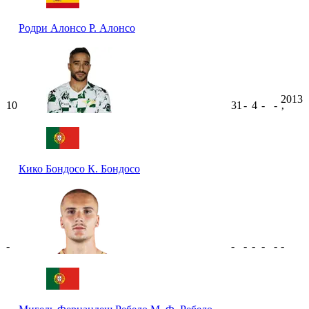
Родри Алонсо
Р. Алонсо
2013
10
31
-
4
-
-
ʼ
Кико Бондосо
К. Бондосо
-
-
-
-
-
-
-