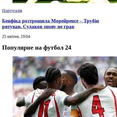
Португалія
Бенфіка розтрощила Морейренсе – Трубін
рятував, Судаков знову не грав
25 квітня, 19:04
Популярне на футбол 24