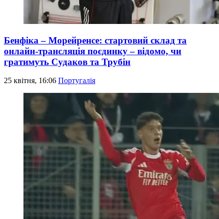
Бенфіка – Морейренсе: стартовий склад та
онлайн-трансляція поєдинку – відомо, чи
гратимуть Судаков та Трубін
25 квітня, 16:06
Португалія