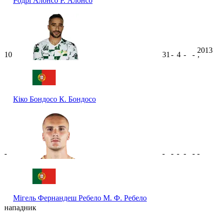
Родрі Алонсо
Р. Алонсо
2013
10
31
-
4
-
-
ʼ
Кіко Бондосо
К. Бондосо
-
-
-
-
-
-
-
Мігель Фернандеш Ребело
М. Ф. Ребело
нападник