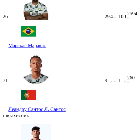
2594
26
29
4
-
10
1
ʼ
Маракас
Маракас
260
71
9
-
-
1
-
ʼ
Леандру Сантос
Л. Сантос
півзахисник