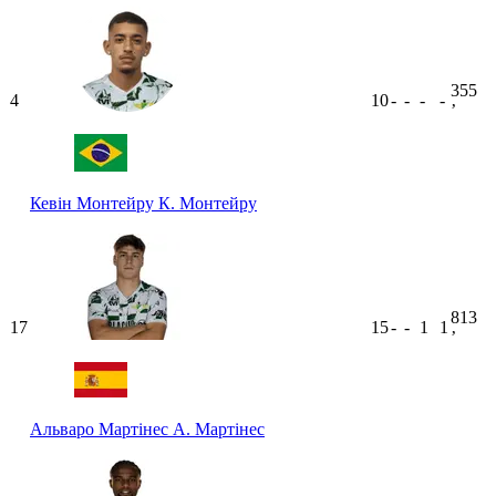
355
4
10
-
-
-
-
ʼ
Кевін Монтейру
К. Монтейру
813
17
15
-
-
1
1
ʼ
Альваро Мартінес
А. Мартінес