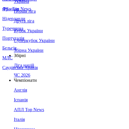
Україна
Франція
ЛЧ - Top News
Перша ліга
Нідерланди
Друга ліга
Туреччина
Кубок України
Португалія
Суперкубок України
Бельгія
Збірна України
Збірні
МЛС
Ліга націй
Саудівська Аравія
ЧС 2026
Чемпіонати
Англія
Іспанія
АПЛ Top News
Італія