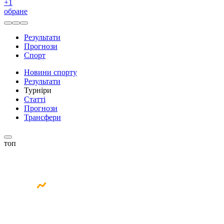
+
1
обране
Результати
Прогнози
Спорт
Новини спорту
Результати
Турніри
Статті
Прогнози
Трансфери
топ