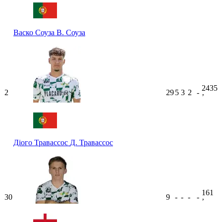
Васко Соуза
В. Соуза
2435
2
29
5
3
2
-
ʼ
Діого Травассос
Д. Травассос
161
30
9
-
-
-
-
ʼ