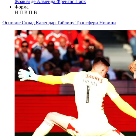
Жоакім де Алмейда Фрейтас Парк
Форма
Н
П
В
П
В
Основне
Склад
Календар
Таблиця
Трансфери
Новини