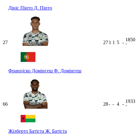
Дініс Пінто
Д. Пінто
1850
27
27
1
1
5
-
ʼ
Франціско Домінгеш
Ф. Домінгеш
1933
66
28
-
-
4
-
ʼ
Жілберто Батіста
Ж. Батіста