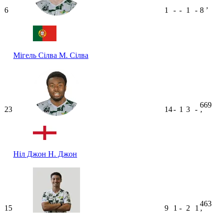
6
1
-
-
1
-
8
ʼ
Мігель Сілва
М. Сілва
669
23
14
-
1
3
-
ʼ
Ніл Джон
Н. Джон
463
15
9
1
-
2
1
ʼ