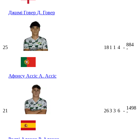
Джимі Говер
Д. Говер
884
25
18
1
1
4
-
ʼ
Афонсу Ассіс
А. Ассіс
1498
21
26
3
3
6
-
ʼ