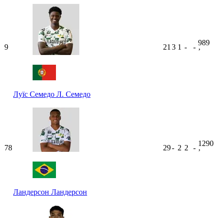
989
9
21
3
1
-
-
ʼ
Луїс Семедо
Л. Семедо
1290
78
29
-
2
2
-
ʼ
Ландерсон
Ландерсон