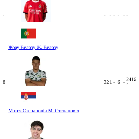
-
-
-
-
-
-
-
Жоау Велозу
Ж. Велозу
2416
8
32
1
-
6
-
ʼ
Матея Стєпановіч
М. Стєпановіч