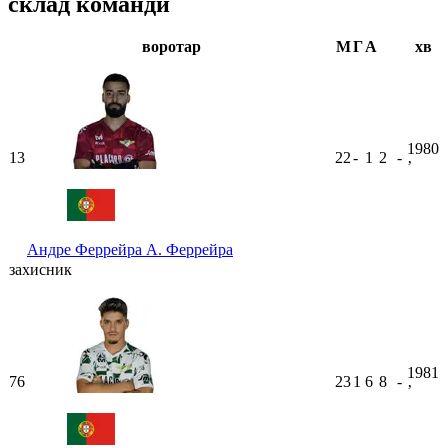
склад команди
воротар
М
Г
А
хв
1980
13
22
-
1
2
-
ʼ
Андре Феррейра
А. Феррейра
захисник
1981
76
23
1
6
8
-
ʼ