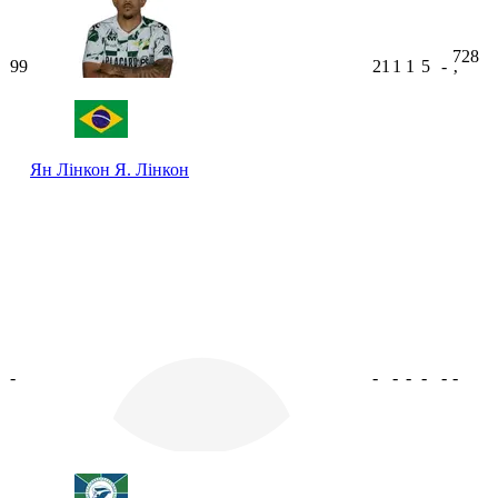
728
99
21
1
1
5
-
ʼ
Ян Лінкон
Я. Лінкон
-
-
-
-
-
-
-