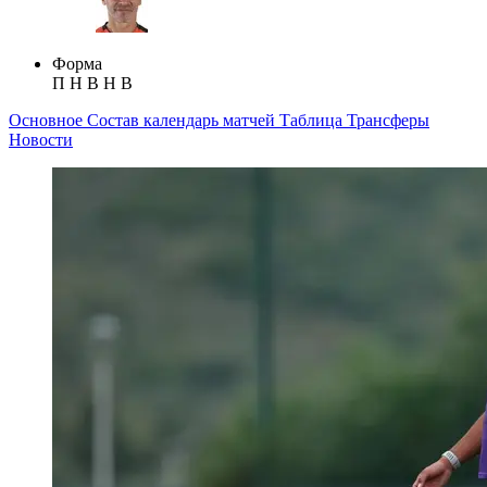
Форма
П
Н
В
Н
В
Основное
Состав
календарь матчей
Таблица
Трансферы
Новости