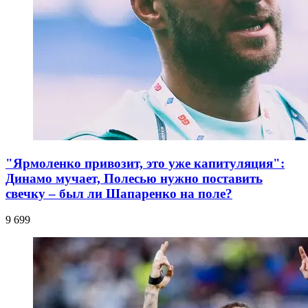
"Ярмоленко привозит, это уже капитуляция":
Динамо мучает, Полесью нужно поставить
свечку – был ли Шапаренко на поле?
9 699