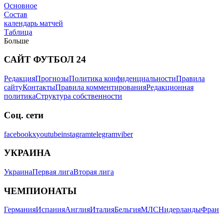
Основное
Состав
календарь матчей
Таблица
Больше
САЙТ ФУТБОЛ 24
Новости
Редакция
Прогнозы
Политика конфиденциальности
Правила
сайту
Контакты
Правила комментирования
Редакционная
политика
Структура собственности
Соц. сети
facebook
x
youtube
instagram
telegram
viber
УКРАИНА
Украина
Первая лига
Вторая лига
ЧЕМПИОНАТЫ
Германия
Испания
Англия
Италия
Бельгия
МЛС
Нидерланды
Фран