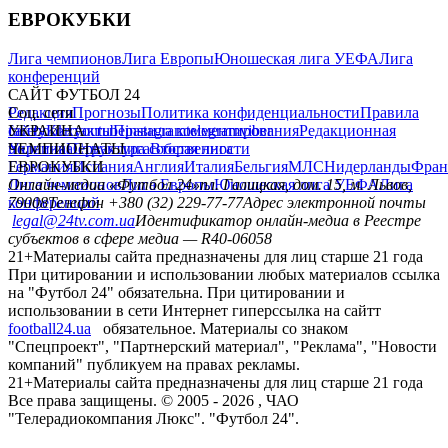
ЕВРОКУБКИ
Лига чемпионов
Лига Европы
Юношеская лига УЕФА
Лига
конференций
САЙТ ФУТБОЛ 24
Редакция
Соц. сети
Прогнозы
Политика конфиденциальности
Правила
сайту
facebook
УКРАИНА
Контакты
x
youtube
Правила комментирования
instagram
telegram
viber
Редакционная
политика
Украина
ЧЕМПИОНАТЫ
Первая лига
Структура собственности
Вторая лига
Германия
ЕВРОКУБКИ
Испания
Англия
Италия
Бельгия
МЛС
Нидерланды
Фран
Лига чемпионов
Онлайн-медиа «Футбол 24»
Лига Европы
пл. Галицкая, дом. 15, м. Львов,
Юношеская лига УЕФА
Лига
конференций
79008
Телефон +380 (32) 229-77-77
Адрес электронной почты
legal@24tv.com.ua
Идентификатор онлайн-медиа в Реестре
субъектов в сфере медиа — R40-06058
21+
Материалы сайта предназначены для лиц старше 21 года
При цитировании и использовании любых материалов ссылка
на "Футбол 24" обязательна. При цитировании и
использовании в сети Интернет гиперссылка на сайтт
football24.ua
обязательное. Материалы со знаком
"Спецпроект", "Партнерский материал", "Реклама", "Новости
компаний" публикуем на правах рекламы.
21+
Материалы сайта предназначены для лиц старше 21 года
Все права защищены. © 2005 -
2026
, ЧАО
"Телерадиокомпания Люкс". "Футбол 24".