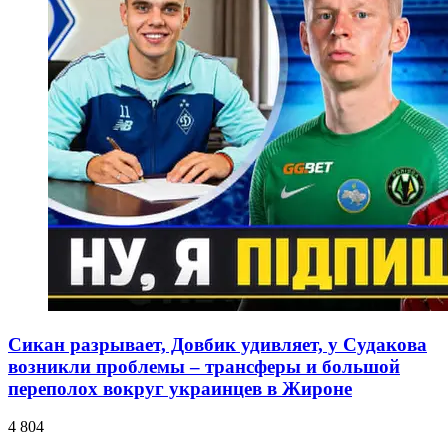
Сикан разрывает, Довбик удивляет, у Судакова
возникли проблемы – трансферы и большой
переполох вокруг украинцев в Жироне
4 804