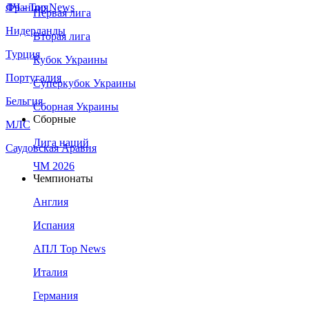
Франция
ЛЧ - Top News
Первая лига
Нидерланды
Вторая лига
Турция
Кубок Украины
Португалия
Суперкубок Украины
Бельгия
Сборная Украины
Сборные
МЛС
Лига наций
Саудовская Аравия
ЧМ 2026
Чемпионаты
Англия
Испания
АПЛ Top News
Италия
Германия