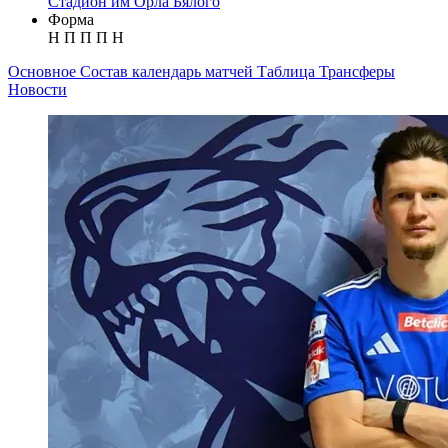
Стадион им Орла Бялого
Форма
Н
П
П
П
Н
Основное
Состав
календарь матчей
Таблица
Трансферы
Новости