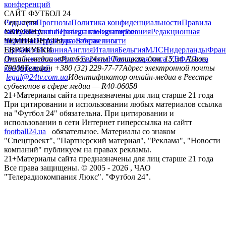
конференций
САЙТ ФУТБОЛ 24
Редакция
Соц. сети
Прогнозы
Политика конфиденциальности
Правила
сайту
facebook
УКРАИНА
Контакты
x
youtube
Правила комментирования
instagram
telegram
viber
Редакционная
политика
Украина
ЧЕМПИОНАТЫ
Первая лига
Структура собственности
Вторая лига
Германия
ЕВРОКУБКИ
Испания
Англия
Италия
Бельгия
МЛС
Нидерланды
Фран
Лига чемпионов
Онлайн-медиа «Футбол 24»
Лига Европы
пл. Галицкая, дом. 15, м. Львов,
Юношеская лига УЕФА
Лига
конференций
79008
Телефон +380 (32) 229-77-77
Адрес электронной почты
legal@24tv.com.ua
Идентификатор онлайн-медиа в Реестре
субъектов в сфере медиа — R40-06058
21+
Материалы сайта предназначены для лиц старше 21 года
При цитировании и использовании любых материалов ссылка
на "Футбол 24" обязательна. При цитировании и
использовании в сети Интернет гиперссылка на сайтт
football24.ua
обязательное. Материалы со знаком
"Спецпроект", "Партнерский материал", "Реклама", "Новости
компаний" публикуем на правах рекламы.
21+
Материалы сайта предназначены для лиц старше 21 года
Все права защищены. © 2005 -
2026
, ЧАО
"Телерадиокомпания Люкс". "Футбол 24".