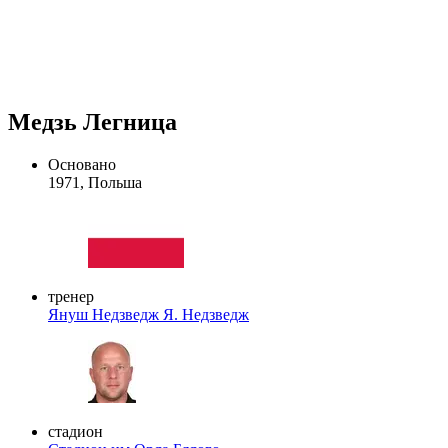
Медзь Легница
Основано
1971, Польша
тренер
Януш Недзведж
Я. Недзведж
стадион