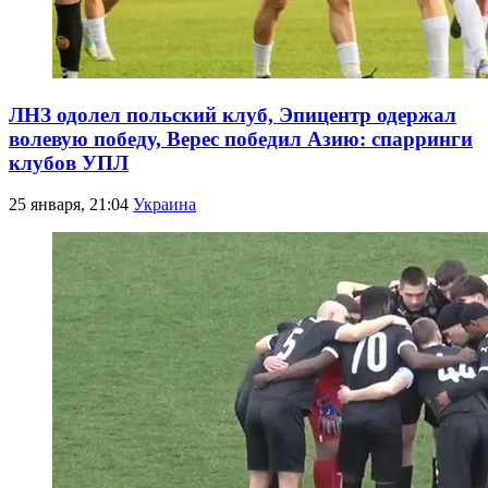
ЛНЗ одолел польский клуб, Эпицентр одержал
волевую победу, Верес победил Азию: спарринги
клубов УПЛ
25 января, 21:04
Украина