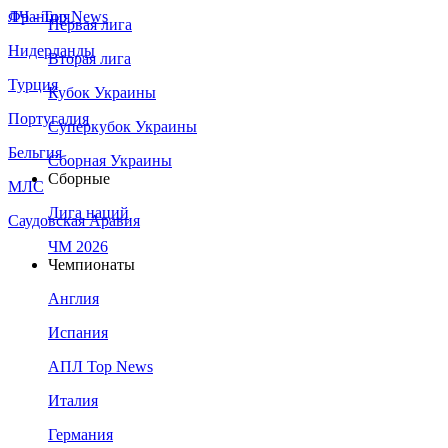
Франция
ЛЧ - Top News
Первая лига
Нидерланды
Вторая лига
Турция
Кубок Украины
Португалия
Суперкубок Украины
Бельгия
Сборная Украины
Сборные
МЛС
Лига наций
Саудовская Аравия
ЧМ 2026
Чемпионаты
Англия
Испания
АПЛ Top News
Италия
Германия