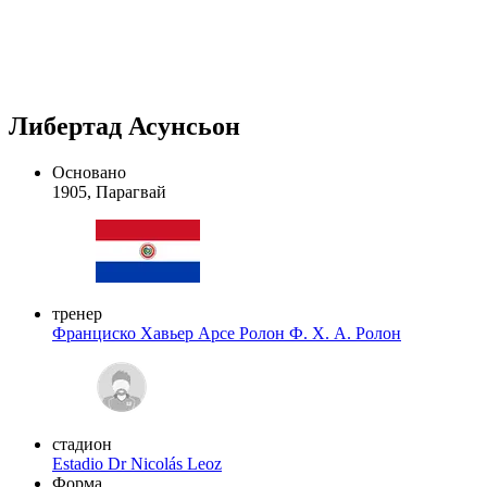
Либертад Асунсьон
Основано
1905, Парагвай
тренер
Франциско Хавьер Арсе Ролон
Ф. Х. А. Ролон
стадион
Estadio Dr Nicolás Leoz
Форма