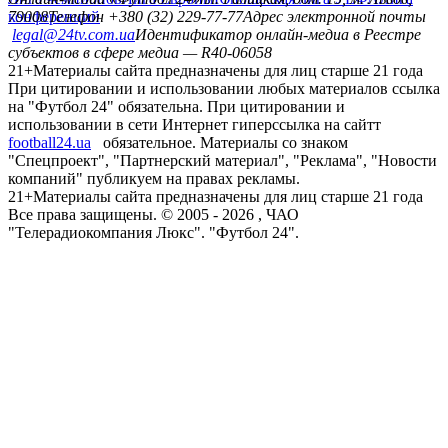
конференций
79008
Телефон +380 (32) 229-77-77
Адрес электронной почты
legal@24tv.com.ua
Идентификатор онлайн-медиа в Реестре
субъектов в сфере медиа — R40-06058
21+
Материалы сайта предназначены для лиц старше 21 года
При цитировании и использовании любых материалов ссылка
на "Футбол 24" обязательна. При цитировании и
использовании в сети Интернет гиперссылка на сайтт
football24.ua
обязательное. Материалы со знаком
"Спецпроект", "Партнерский материал", "Реклама", "Новости
компаний" публикуем на правах рекламы.
21+
Материалы сайта предназначены для лиц старше 21 года
Все права защищены. © 2005 -
2026
, ЧАО
"Телерадиокомпания Люкс". "Футбол 24".