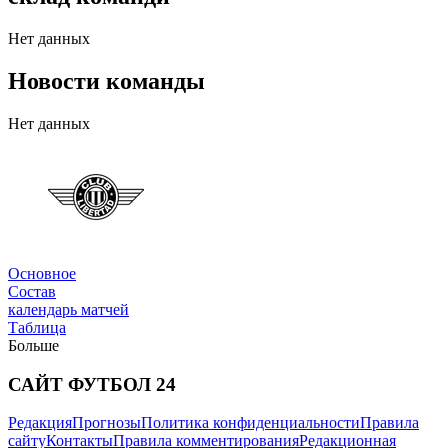
Нет данных
Новости команды
Нет данных
Трансферы
Основное
Состав
календарь матчей
Таблица
Больше
САЙТ ФУТБОЛ 24
Редакция
Прогнозы
Политика конфиденциальности
Правила
Новости
сайту
Контакты
Правила комментирования
Редакционная