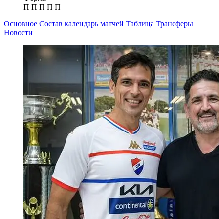
П
П
П
П
П
Основное
Состав
календарь матчей
Таблица
Трансферы
Новости