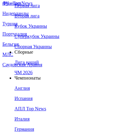
Франция
ЛЧ - Top News
Первая лига
Нидерланды
Вторая лига
Турция
Кубок Украины
Португалия
Суперкубок Украины
Бельгия
Сборная Украины
Сборные
МЛС
Лига наций
Саудовская Аравия
ЧМ 2026
Чемпионаты
Англия
Испания
АПЛ Top News
Италия
Германия