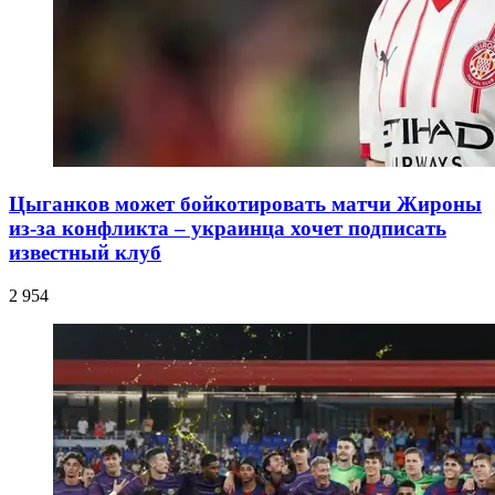
Цыганков может бойкотировать матчи Жироны
из-за конфликта – украинца хочет подписать
известный клуб
2 954