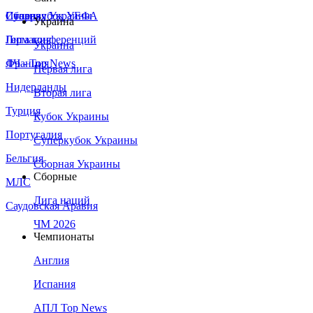
Сборная Украины
Италия
Суперкубок УЕФА
Украина
Германия
Лига конференций
Украина
Франция
ЛЧ - Top News
Первая лига
Нидерланды
Вторая лига
Турция
Кубок Украины
Португалия
Суперкубок Украины
Бельгия
Сборная Украины
Сборные
МЛС
Лига наций
Саудовская Аравия
ЧМ 2026
Чемпионаты
Англия
Испания
АПЛ Top News