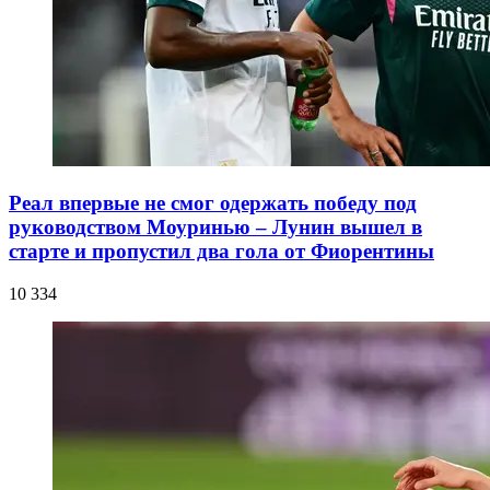
Реал впервые не смог одержать победу под
руководством Моуринью – Лунин вышел в
старте и пропустил два гола от Фиорентины
10 334