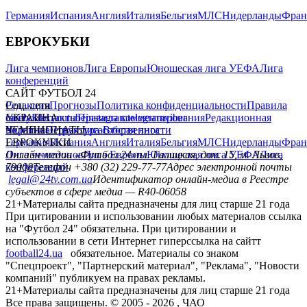
Германия
Испания
Англия
Италия
Бельгия
МЛС
Нидерланды
Фран
ЕВРОКУБКИ
Лига чемпионов
Лига Европы
Юношеская лига УЕФА
Лига
конференций
САЙТ ФУТБОЛ 24
Редакция
Соц. сети
Прогнозы
Политика конфиденциальности
Правила
сайту
facebook
УКРАИНА
Контакты
x
youtube
Правила комментирования
instagram
telegram
viber
Редакционная
политика
Украина
ЧЕМПИОНАТЫ
Первая лига
Структура собственности
Вторая лига
Германия
ЕВРОКУБКИ
Испания
Англия
Италия
Бельгия
МЛС
Нидерланды
Фран
Лига чемпионов
Онлайн-медиа «Футбол 24»
Лига Европы
пл. Галицкая, дом. 15, м. Львов,
Юношеская лига УЕФА
Лига
конференций
79008
Телефон +380 (32) 229-77-77
Адрес электронной почты
legal@24tv.com.ua
Идентификатор онлайн-медиа в Реестре
субъектов в сфере медиа — R40-06058
21+
Материалы сайта предназначены для лиц старше 21 года
При цитировании и использовании любых материалов ссылка
на "Футбол 24" обязательна. При цитировании и
использовании в сети Интернет гиперссылка на сайтт
football24.ua
обязательное. Материалы со знаком
"Спецпроект", "Партнерский материал", "Реклама", "Новости
компаний" публикуем на правах рекламы.
21+
Материалы сайта предназначены для лиц старше 21 года
Все права защищены. © 2005 -
2026
, ЧАО