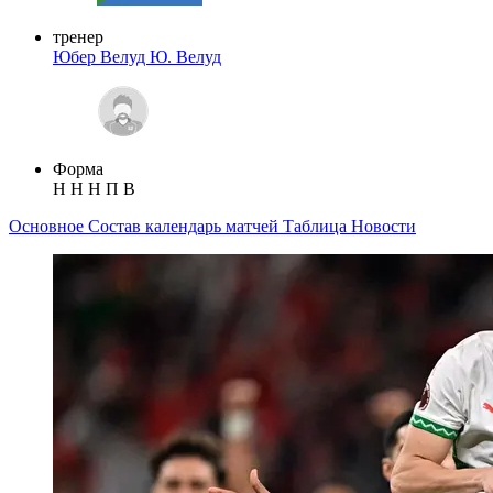
тренер
Юбер Велуд
Ю. Велуд
Форма
Н
Н
Н
П
В
Основное
Состав
календарь матчей
Таблица
Новости