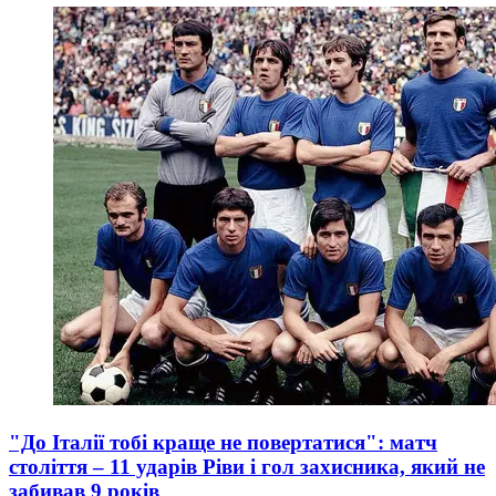
"До Італії тобі краще не повертатися": матч
століття – 11 ударів Ріви і гол захисника, який не
забивав 9 років