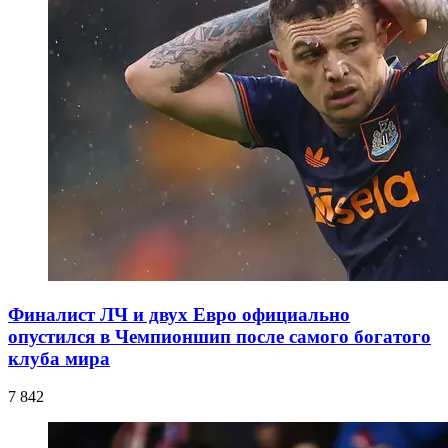
Финалист ЛЧ и двух Евро официально
опустился в Чемпионшип после самого богатого
клуба мира
7 842