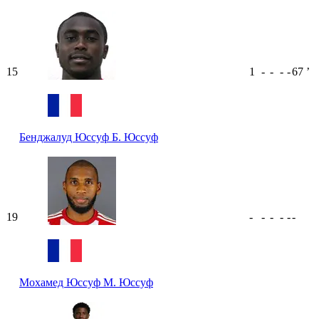
15
1
-
-
-
-
67
ʼ
Бенджалуд Юссуф
Б. Юссуф
19
-
-
-
-
-
-
Мохамед Юссуф
М. Юссуф