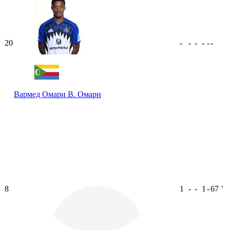
20
-
-
-
-
-
-
Вармед Омари
В. Омари
8
1
-
-
1
-
67
ʼ