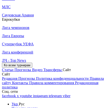
МЛС
Саудовская Аравия
Еврокубки
Лига чемпионов
Лига Европы
Суперкубок УЕФА
Лига конференций
ЛЧ - Top News
Ко всем турнирам
Статьи
Прогнозы
Видео
Трансферы
Сайт
Сайт
Редакция
Прогнозы
Политика конфиденциальности
Правила
сайту
Контакты
Правила комментирования
Редакционная
политика
Соц. сети
facebook
x
youtube
instagram
telegram
viber
Укр
Рус