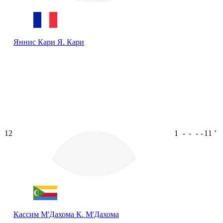
Яннис Кари
Я. Кари
12
1
-
-
-
-
11
ʼ
Кассим М'Дахома
К. М'Дахома