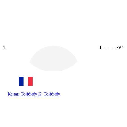
4
1
-
-
-
-
79
ʼ
Кенан Тойбибу
К. Тойбибу