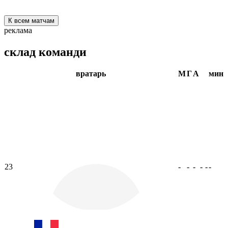
К всем матчам
реклама
склад команди
вратарь
М
Г
А
мин
23
-
-
-
-
-
-