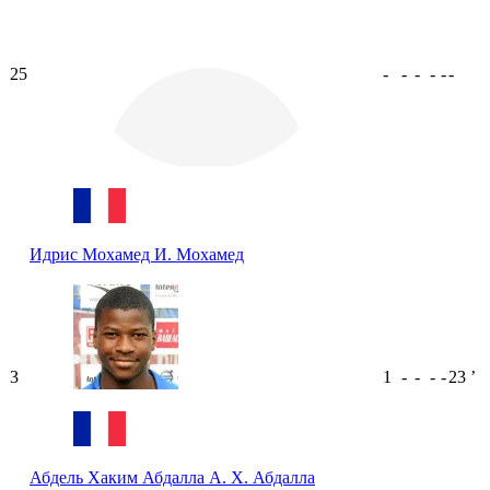
25
-
-
-
-
-
-
Идрис Мохамед
И. Мохамед
3
1
-
-
-
-
23
ʼ
Абдель Хаким Абдалла
А. Х. Абдалла