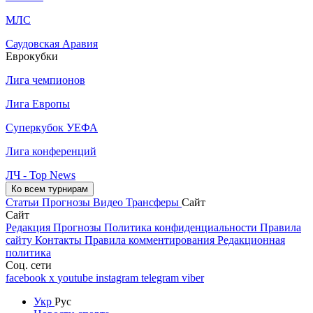
МЛС
Саудовская Аравия
Еврокубки
Лига чемпионов
Лига Европы
Суперкубок УЕФА
Лига конференций
ЛЧ - Top News
Ко всем турнирам
Статьи
Прогнозы
Видео
Трансферы
Сайт
Сайт
Редакция
Прогнозы
Политика конфиденциальности
Правила
сайту
Контакты
Правила комментирования
Редакционная
политика
Соц. сети
facebook
x
youtube
instagram
telegram
viber
Укр
Рус