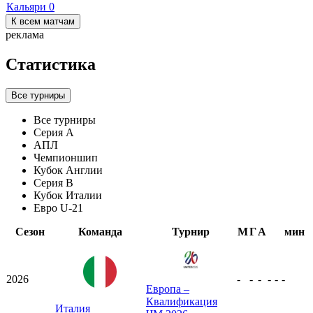
Кальяри
0
К всем матчам
реклама
Статистика
Все турниры
Все турниры
Серия А
АПЛ
Чемпионшип
Кубок Англии
Серия B
Кубок Италии
Евро U-21
Сезон
Команда
Турнир
М
Г
А
мин
2026
-
-
-
-
-
-
Европа –
Квалификация
Италия