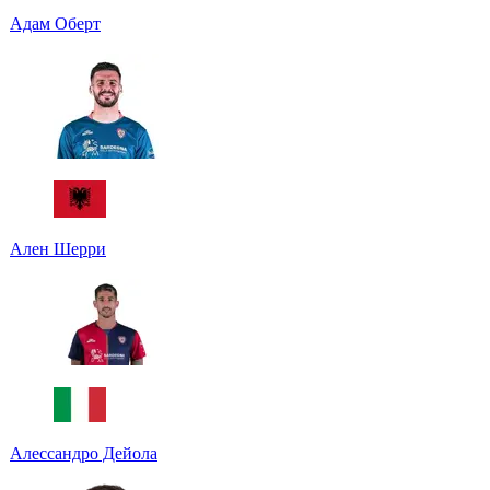
Адам Оберт
Ален Шерри
Алессандро Дейола