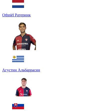
Othniël Ратеринк
Агустин Альбаррасин