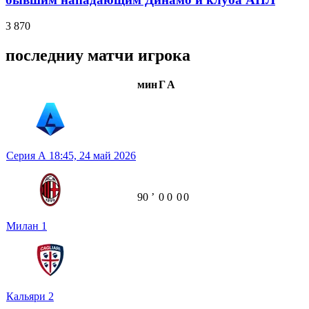
3 870
последниу матчи игрока
мин
Г
А
Серия А
18:45,
24 май 2026
90
ʼ
0
0
0
0
Милан
1
Кальяри
2