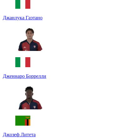
Джанлука Гаэтано
Дженнаро Боррелли
Джозеф Литета