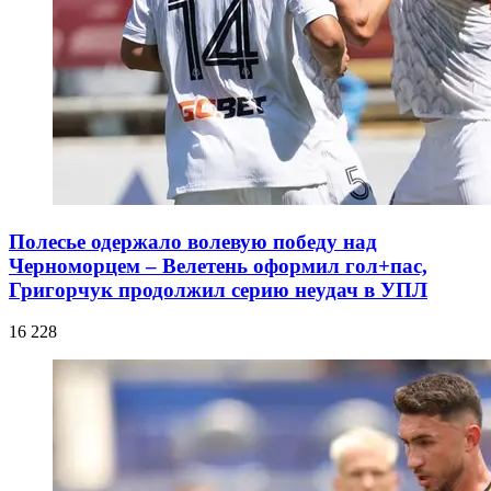
Полесье одержало волевую победу над
Черноморцем – Велетень оформил гол+пас,
Григорчук продолжил серию неудач в УПЛ
16 228