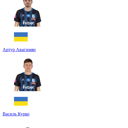
Артур Авагимян
Василь Курко