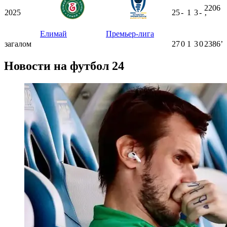
2206
2025
25
-
1
3
-
ʼ
Елимай
Премьер-лига
загалом
27
0
1
3
0
2386ʼ
Новости на футбол 24