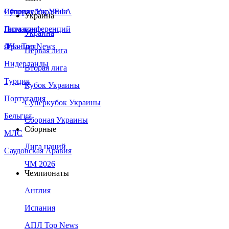
Сборная Украины
Италия
Суперкубок УЕФА
Украина
Германия
Лига конференций
Украина
Франция
ЛЧ - Top News
Первая лига
Нидерланды
Вторая лига
Турция
Кубок Украины
Португалия
Суперкубок Украины
Бельгия
Сборная Украины
Сборные
МЛС
Лига наций
Саудовская Аравия
ЧМ 2026
Чемпионаты
Англия
Испания
АПЛ Top News