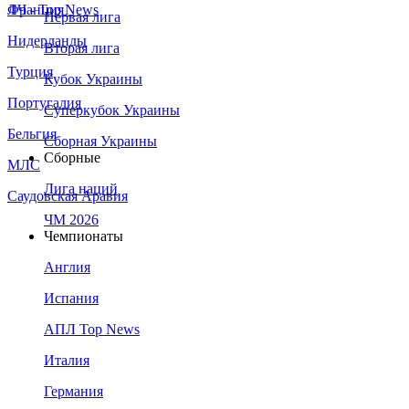
Франция
ЛЧ - Top News
Первая лига
Нидерланды
Вторая лига
Турция
Кубок Украины
Португалия
Суперкубок Украины
Бельгия
Сборная Украины
Сборные
МЛС
Лига наций
Саудовская Аравия
ЧМ 2026
Чемпионаты
Англия
Испания
АПЛ Top News
Италия
Германия