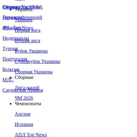
Сборная Украины
Италия
Суперкубок УЕФА
Украина
Германия
Лига конференций
Украина
Франция
ЛЧ - Top News
Первая лига
Нидерланды
Вторая лига
Турция
Кубок Украины
Португалия
Суперкубок Украины
Бельгия
Сборная Украины
Сборные
МЛС
Лига наций
Саудовская Аравия
ЧМ 2026
Чемпионаты
Англия
Испания
АПЛ Top News