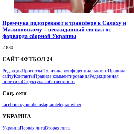
Яремчука подозревают в трансфере к Салаху и
Малиновскому – неожиданный сигнал от
форварда сборной Украины
2 830
САЙТ ФУТБОЛ 24
Редакция
Прогнозы
Политика конфиденциальности
Правила
сайту
Контакты
Правила комментирования
Редакционная
политика
Структура собственности
Соц. сети
facebook
x
youtube
instagram
telegram
viber
УКРАИНА
Украина
Первая лига
Вторая лига