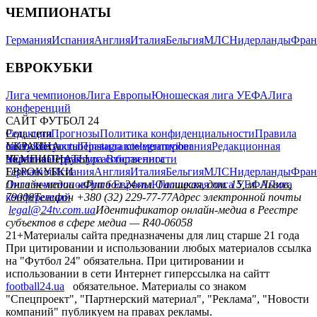
ЧЕМПИОНАТЫ
Германия
Испания
Англия
Италия
Бельгия
МЛС
Нидерланды
Фран
ЕВРОКУБКИ
Лига чемпионов
Лига Европы
Юношеская лига УЕФА
Лига
конференций
САЙТ ФУТБОЛ 24
Редакция
Соц. сети
Прогнозы
Политика конфиденциальности
Правила
сайту
facebook
УКРАИНА
Контакты
x
youtube
Правила комментирования
instagram
telegram
viber
Редакционная
политика
Украина
ЧЕМПИОНАТЫ
Первая лига
Структура собственности
Вторая лига
Германия
ЕВРОКУБКИ
Испания
Англия
Италия
Бельгия
МЛС
Нидерланды
Фран
Лига чемпионов
Онлайн-медиа «Футбол 24»
Лига Европы
пл. Галицкая, дом. 15, м. Львов,
Юношеская лига УЕФА
Лига
конференций
79008
Телефон +380 (32) 229-77-77
Адрес электронной почты
legal@24tv.com.ua
Идентификатор онлайн-медиа в Реестре
субъектов в сфере медиа — R40-06058
21+
Материалы сайта предназначены для лиц старше 21 года
При цитировании и использовании любых материалов ссылка
на "Футбол 24" обязательна. При цитировании и
использовании в сети Интернет гиперссылка на сайтт
football24.ua
обязательное. Материалы со знаком
"Спецпроект", "Партнерский материал", "Реклама", "Новости
компаний" публикуем на правах рекламы.