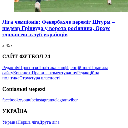
Ліга чемпіонів: Фенербахче переміг Штурм –
шедевр Грінвуда у ворота росіянина, Орхус
здолав екс-клуб українців
2 457
САЙТ ФУТБОЛ 24
Редакція
Прогнози
Політика конфіденційності
Правила
сайту
Контакти
Правила коментування
Редакційна
політика
Структура власності
Соціальні мережі
facebook
x
youtube
instagram
telegram
viber
УКРАЇНА
Україна
Перша ліга
Друга ліга