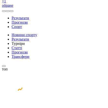
+
1
обране
Результати
Прогнози
Спорт
Новини спорту
Результати
Турніри
Статті
Прогнози
Трансфери
топ