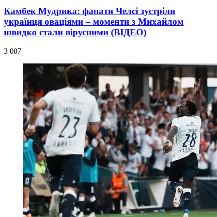
Камбек Мудрика: фанати Челсі зустріли
українця оваціями – моменти з Михайлом
швидко стали вірусними (ВІДЕО)
3 007