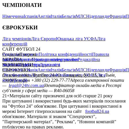
ЧЕМПІОНАТИ
Німеччина
Іспанія
Англія
Італія
Бельгія
МЛС
Нідерланди
Франція
П
ЄВРОКУБКИ
Ліга чемпіонів
Ліга Європи
Юнацька ліга УЄФА
Ліга
конференцій
САЙТ ФУТБОЛ 24
Редакція
Соціальні мережі
Прогнози
Політика конфіденційності
Правила
сайту
facebook
УКРАЇНА
Контакти
x
youtube
Правила коментування
instagram
telegram
viber
Редакційна
політика
Україна
ЧЕМПІОНАТИ
Перша ліга
Структура власності
Друга ліга
Німеччина
ЄВРОКУБКИ
Іспанія
Англія
Італія
Бельгія
МЛС
Нідерланди
Франція
П
Ліга чемпіонів
Онлайн-медіа «Футбол 24»
Ліга Європи
Юнацька ліга УЄФА
пл. Галицька, буд. 15, м. Львів,
Ліга
конференцій
79008
Телефон +380 (32) 229-77-77
Адреса електронної пошти
—
legal@24tv.com.ua
Ідентифікатор онлайн-медіа в Реєстрі
суб’єктів у сфері медіа — R40-06058
21+
Матеріали сайту призначені для осіб старше 21 року
При цитуванні і використанні будь-яких матеріалів посилання
на "Футбол 24" обов'язкове. При цитуванні і використанні в
мережі Інтернет гіперпосилання на сайт
football24.ua
обов'язкове. Матеріали зі знаком "Спецпроект",
"Партнерський матеріал", "Реклама", "Новини компаній"
публікуємо на правах реклами.