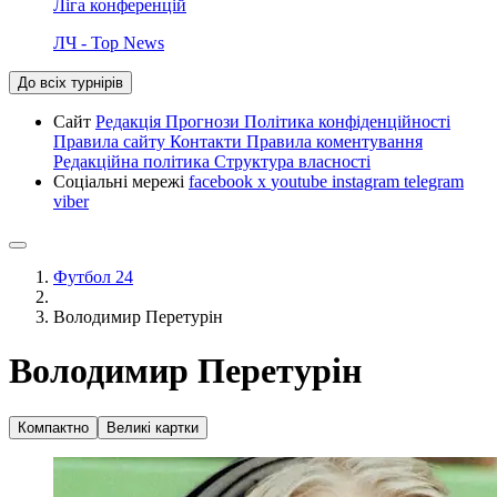
Ліга конференцій
ЛЧ - Top News
До всіх турнірів
Сайт
Редакція
Прогнози
Політика конфіденційності
Правила сайту
Контакти
Правила коментування
Редакційна політика
Структура власності
Соціальні мережі
facebook
x
youtube
instagram
telegram
viber
Футбол 24
Володимир Перетурін
Володимир Перетурін
Компактно
Великі картки