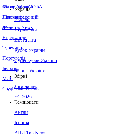
Збірна України
Італія
Суперкубок УЄФА
Україна
Німеччина
Ліга конференцій
Україна
Франція
ЛЧ - Top News
Перша ліга
Нідерланди
Друга ліга
Туреччина
Кубок України
Португалія
Суперкубок України
Бельгія
Збірна України
Збірні
МЛС
Ліга націй
Саудівська Аравія
ЧС 2026
Чемпіонати
Англія
Іспанія
АПЛ Top News