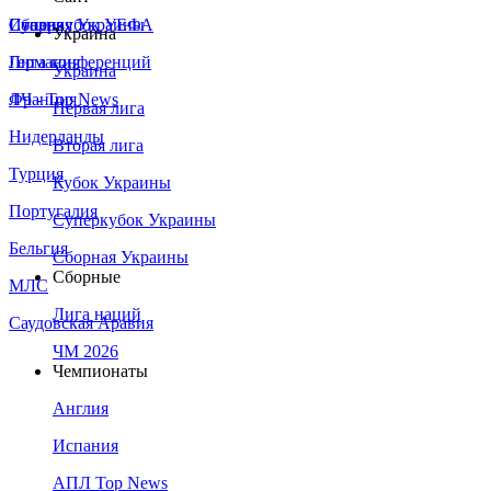
Сборная Украины
Италия
Суперкубок УЕФА
Украина
Германия
Лига конференций
Украина
Франция
ЛЧ - Top News
Первая лига
Нидерланды
Вторая лига
Турция
Кубок Украины
Португалия
Суперкубок Украины
Бельгия
Сборная Украины
Сборные
МЛС
Лига наций
Саудовская Аравия
ЧМ 2026
Чемпионаты
Англия
Испания
АПЛ Top News