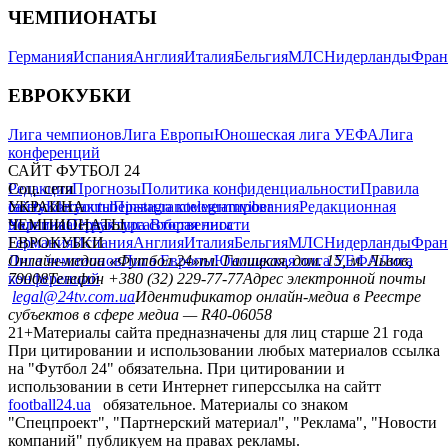
ЧЕМПИОНАТЫ
Германия
Испания
Англия
Италия
Бельгия
МЛС
Нидерланды
Фран
ЕВРОКУБКИ
Лига чемпионов
Лига Европы
Юношеская лига УЕФА
Лига
конференций
САЙТ ФУТБОЛ 24
Редакция
Соц. сети
Прогнозы
Политика конфиденциальности
Правила
сайту
facebook
УКРАИНА
Контакты
x
youtube
Правила комментирования
instagram
telegram
viber
Редакционная
политика
Украина
ЧЕМПИОНАТЫ
Первая лига
Структура собственности
Вторая лига
Германия
ЕВРОКУБКИ
Испания
Англия
Италия
Бельгия
МЛС
Нидерланды
Фран
Лига чемпионов
Онлайн-медиа «Футбол 24»
Лига Европы
пл. Галицкая, дом. 15, м. Львов,
Юношеская лига УЕФА
Лига
конференций
79008
Телефон +380 (32) 229-77-77
Адрес электронной почты
legal@24tv.com.ua
Идентификатор онлайн-медиа в Реестре
субъектов в сфере медиа — R40-06058
21+
Материалы сайта предназначены для лиц старше 21 года
При цитировании и использовании любых материалов ссылка
на "Футбол 24" обязательна. При цитировании и
использовании в сети Интернет гиперссылка на сайтт
football24.ua
обязательное. Материалы со знаком
"Спецпроект", "Партнерский материал", "Реклама", "Новости
компаний" публикуем на правах рекламы.