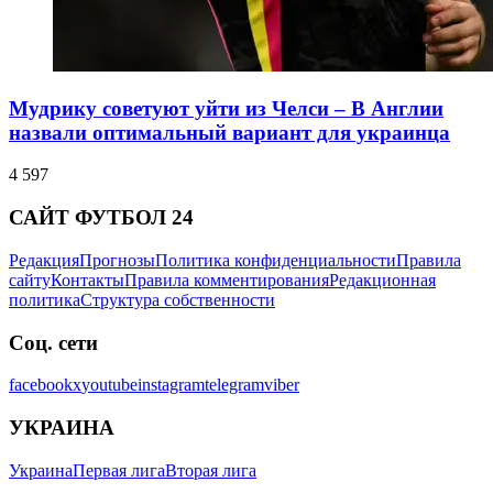
Мудрику советуют уйти из Челси – В Англии
назвали оптимальный вариант для украинца
4 597
САЙТ ФУТБОЛ 24
Редакция
Прогнозы
Политика конфиденциальности
Правила
сайту
Контакты
Правила комментирования
Редакционная
политика
Структура собственности
Соц. сети
facebook
x
youtube
instagram
telegram
viber
УКРАИНА
Украина
Первая лига
Вторая лига