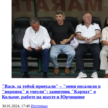
"Вася, за тобой приехали" – "меня посадили в
"воронок" и увезли": защитник "Карпат" о
Колыме, работе на шахте и Юрчишине
30.01.2024, 17:40
Интервью