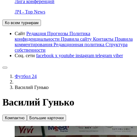
Лига конференций
ЛЧ - Top News
Ко всем турнирам
Сайт
Редакция
Прогнозы
Политика
конфиденциальности
Правила сайту
Контакты
Правила
комментирования
Редакционная политика
Структура
собственности
Соц. сети
facebook
x
youtube
instagram
telegram
viber
Футбол 24
Василий Гунько
Василий Гунько
Компактно
Большие карточки