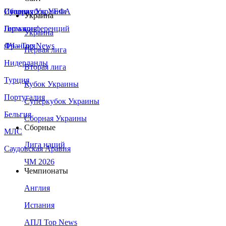
Сборная Украины
Италия
Суперкубок УЕФА
Украина
Германия
Лига конференций
Украина
Франция
ЛЧ - Top News
Первая лига
Нидерланды
Вторая лига
Турция
Кубок Украины
Португалия
Суперкубок Украины
Бельгия
Сборная Украины
Сборные
МЛС
Лига наций
Саудовская Аравия
ЧМ 2026
Чемпионаты
Англия
Испания
АПЛ Top News