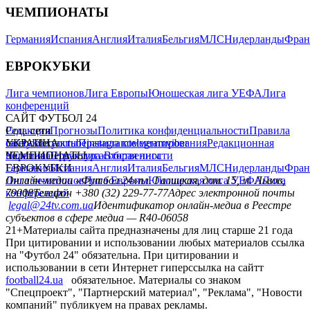
ЧЕМПИОНАТЫ
Германия
Испания
Англия
Италия
Бельгия
МЛС
Нидерланды
Фран
ЕВРОКУБКИ
Лига чемпионов
Лига Европы
Юношеская лига УЕФА
Лига
конференций
САЙТ ФУТБОЛ 24
Редакция
Соц. сети
Прогнозы
Политика конфиденциальности
Правила
сайту
facebook
УКРАИНА
Контакты
x
youtube
Правила комментирования
instagram
telegram
viber
Редакционная
политика
Украина
ЧЕМПИОНАТЫ
Первая лига
Структура собственности
Вторая лига
Германия
ЕВРОКУБКИ
Испания
Англия
Италия
Бельгия
МЛС
Нидерланды
Фран
Лига чемпионов
Онлайн-медиа «Футбол 24»
Лига Европы
пл. Галицкая, дом. 15, м. Львов,
Юношеская лига УЕФА
Лига
конференций
79008
Телефон +380 (32) 229-77-77
Адрес электронной почты
legal@24tv.com.ua
Идентификатор онлайн-медиа в Реестре
субъектов в сфере медиа — R40-06058
21+
Материалы сайта предназначены для лиц старше 21 года
При цитировании и использовании любых материалов ссылка
на "Футбол 24" обязательна. При цитировании и
использовании в сети Интернет гиперссылка на сайтт
football24.ua
обязательное. Материалы со знаком
"Спецпроект", "Партнерский материал", "Реклама", "Новости
компаний" публикуем на правах рекламы.