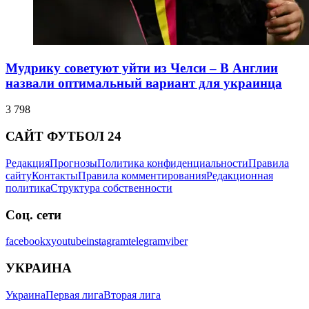
Мудрику советуют уйти из Челси – В Англии
назвали оптимальный вариант для украинца
3 798
САЙТ ФУТБОЛ 24
Редакция
Прогнозы
Политика конфиденциальности
Правила
сайту
Контакты
Правила комментирования
Редакционная
политика
Структура собственности
Соц. сети
facebook
x
youtube
instagram
telegram
viber
УКРАИНА
Украина
Первая лига
Вторая лига