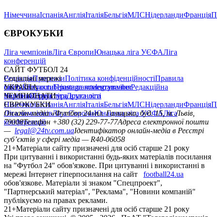
Німеччина
Іспанія
Англія
Італія
Бельгія
МЛС
Нідерланди
Франція
П
ЄВРОКУБКИ
Ліга чемпіонів
Ліга Європи
Юнацька ліга УЄФА
Ліга
конференцій
САЙТ ФУТБОЛ 24
Редакція
Соціальні мережі
Прогнози
Політика конфіденційності
Правила
сайту
facebook
УКРАЇНА
Контакти
x
youtube
Правила коментування
instagram
telegram
viber
Редакційна
політика
Україна
ЧЕМПІОНАТИ
Перша ліга
Структура власності
Друга ліга
Німеччина
ЄВРОКУБКИ
Іспанія
Англія
Італія
Бельгія
МЛС
Нідерланди
Франція
П
Ліга чемпіонів
Онлайн-медіа «Футбол 24»
Ліга Європи
Юнацька ліга УЄФА
пл. Галицька, буд. 15, м. Львів,
Ліга
конференцій
79008
Телефон +380 (32) 229-77-77
Адреса електронної пошти
—
legal@24tv.com.ua
Ідентифікатор онлайн-медіа в Реєстрі
суб’єктів у сфері медіа — R40-06058
21+
Матеріали сайту призначені для осіб старше 21 року
При цитуванні і використанні будь-яких матеріалів посилання
на "Футбол 24" обов'язкове. При цитуванні і використанні в
мережі Інтернет гіперпосилання на сайт
football24.ua
обов'язкове. Матеріали зі знаком "Спецпроект",
"Партнерський матеріал", "Реклама", "Новини компаній"
публікуємо на правах реклами.
21+
Матеріали сайту призначені для осіб старше 21 року