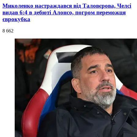
Миколенко настраждався від Таловєрова, Челсі
видав 6:4 в дебюті Алонсо, погром переможця
єврокубка
8 662