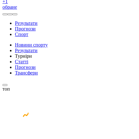
+
1
обране
Результати
Прогнози
Спорт
Новини спорту
Результати
Турніри
Статті
Прогнози
Трансфери
топ