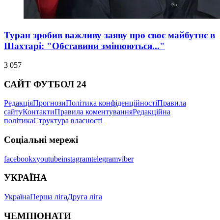
Туран зробив важливу заяву про своє майбутнє в
Шахтарі: "Обставини змінюються..."
3 057
САЙТ ФУТБОЛ 24
Редакція
Прогнози
Політика конфіденційності
Правила
сайту
Контакти
Правила коментування
Редакційна
політика
Структура власності
Соціальні мережі
facebook
x
youtube
instagram
telegram
viber
УКРАЇНА
Україна
Перша ліга
Друга ліга
ЧЕМПІОНАТИ