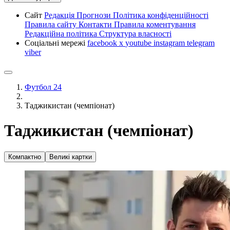
Сайт
Редакція
Прогнози
Політика конфіденційності
Правила сайту
Контакти
Правила коментування
Редакційна політика
Структура власності
Соціальні мережі
facebook
x
youtube
instagram
telegram
viber
Футбол 24
Таджикистан (чемпіонат)
Таджикистан (чемпіонат)
Компактно
Великі картки