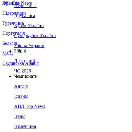
Франція
ЛЧ - Top News
Перша ліга
Нідерланди
Друга ліга
Туреччина
Кубок України
Португалія
Суперкубок України
Бельгія
Збірна України
Збірні
МЛС
Ліга націй
Саудівська Аравія
ЧС 2026
Чемпіонати
Англія
Іспанія
АПЛ Top News
Італія
Німеччина