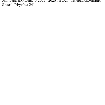
Усi права захищенi. © 2005 -
2026
, ПрАТ "Телерадіокомпанія
Люкс". "Футбол 24".