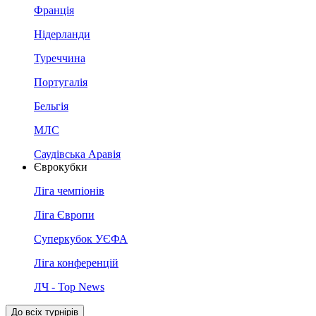
Франція
Нідерланди
Туреччина
Португалія
Бельгія
МЛС
Саудівська Аравія
Єврокубки
Ліга чемпіонів
Ліга Європи
Суперкубок УЄФА
Ліга конференцій
ЛЧ - Top News
До всіх турнірів