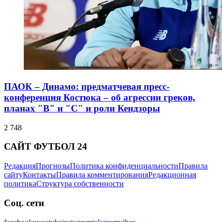
ПАОК – Динамо: предматчевая пресс-
конференция Костюка – об агрессии греков,
планах "В" и "С" и роли Кендзоры
2 748
САЙТ ФУТБОЛ 24
Редакция
Прогнозы
Политика конфиденциальности
Правила
сайту
Контакты
Правила комментирования
Редакционная
политика
Структура собственности
Соц. сети