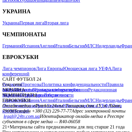
facebook
x
youtube
instagram
telegram
viber
УКРАИНА
Украина
Первая лига
Вторая лига
ЧЕМПИОНАТЫ
Германия
Испания
Англия
Италия
Бельгия
МЛС
Нидерланды
Фран
ЕВРОКУБКИ
Лига чемпионов
Лига Европы
Юношеская лига УЕФА
Лига
конференций
САЙТ ФУТБОЛ 24
Редакция
Соц. сети
Прогнозы
Политика конфиденциальности
Правила
сайту
facebook
УКРАИНА
Контакты
x
youtube
Правила комментирования
instagram
telegram
viber
Редакционная
политика
Украина
ЧЕМПИОНАТЫ
Первая лига
Структура собственности
Вторая лига
Германия
ЕВРОКУБКИ
Испания
Англия
Италия
Бельгия
МЛС
Нидерланды
Фран
Лига чемпионов
Онлайн-медиа «Футбол 24»
Лига Европы
пл. Галицкая, дом. 15, м. Львов,
Юношеская лига УЕФА
Лига
конференций
79008
Телефон +380 (32) 229-77-77
Адрес электронной почты
legal@24tv.com.ua
Идентификатор онлайн-медиа в Реестре
субъектов в сфере медиа — R40-06058
21+
Материалы сайта предназначены для лиц старше 21 года