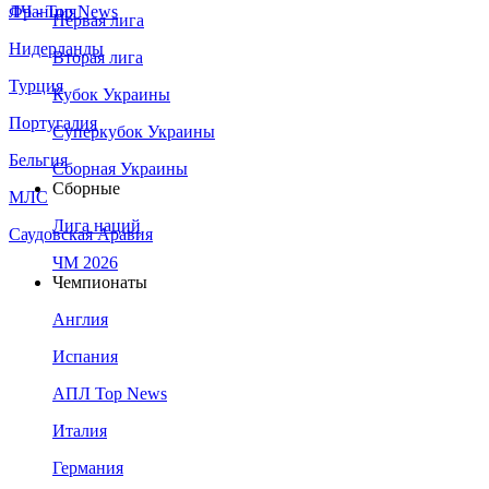
Франция
ЛЧ - Top News
Первая лига
Нидерланды
Вторая лига
Турция
Кубок Украины
Португалия
Суперкубок Украины
Бельгия
Сборная Украины
Сборные
МЛС
Лига наций
Саудовская Аравия
ЧМ 2026
Чемпионаты
Англия
Испания
АПЛ Top News
Италия
Германия