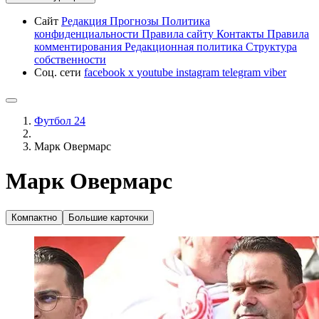
Сайт
Редакция
Прогнозы
Политика
конфиденциальности
Правила сайту
Контакты
Правила
комментирования
Редакционная политика
Структура
собственности
Соц. сети
facebook
x
youtube
instagram
telegram
viber
Футбол 24
Марк Овермарс
Марк Овермарс
Компактно
Большие карточки