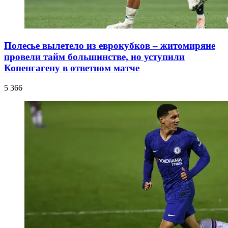
Полесье вылетело из еврокубков – житомиряне
провели тайм большинстве, но уступили
Копенгагену в ответном матче
5 366