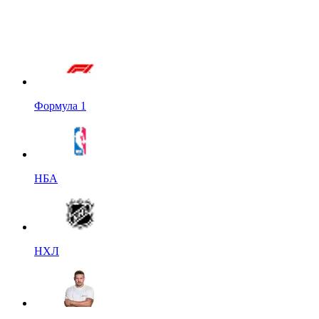
Формула 1
НБА
НХЛ