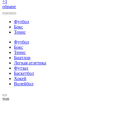
+
1
обране
Футбол
Бокс
Тенис
Футбол
Бокс
Тенис
Биатлон
Легкая атлетика
Футзал
Баскетбол
Хокей
Волейбол
топ