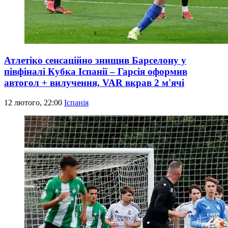
Атлетіко сенсаційно знищив Барселону у
півфіналі Кубка Іспанії – Гарсія оформив
автогол + вилучення, VAR вкрав 2 м'ячі
12 лютого, 22:00
Іспанія