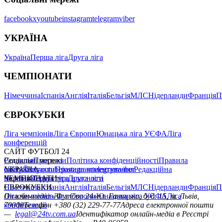
facebook
x
youtube
instagram
telegram
viber
УКРАЇНА
Україна
Перша ліга
Друга ліга
ЧЕМПІОНАТИ
Німеччина
Іспанія
Англія
Італія
Бельгія
МЛС
Нідерланди
Франція
П
ЄВРОКУБКИ
Ліга чемпіонів
Ліга Європи
Юнацька ліга УЄФА
Ліга
конференцій
САЙТ ФУТБОЛ 24
Редакція
Соціальні мережі
Прогнози
Політика конфіденційності
Правила
сайту
facebook
УКРАЇНА
Контакти
x
youtube
Правила коментування
instagram
telegram
viber
Редакційна
політика
Україна
ЧЕМПІОНАТИ
Перша ліга
Структура власності
Друга ліга
Німеччина
ЄВРОКУБКИ
Іспанія
Англія
Італія
Бельгія
МЛС
Нідерланди
Франція
П
Ліга чемпіонів
Онлайн-медіа «Футбол 24»
Ліга Європи
Юнацька ліга УЄФА
пл. Галицька, буд. 15, м. Львів,
Ліга
конференцій
79008
Телефон +380 (32) 229-77-77
Адреса електронної пошти
—
legal@24tv.com.ua
Ідентифікатор онлайн-медіа в Реєстрі