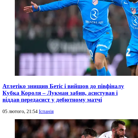
Атлетіко знищив Бетіс і вийшов до півфіналу
Кубка Короля – Лукман забив, асистував і
віддав передасист у дебютному матчі
05 лютого, 21:54
Іспанія