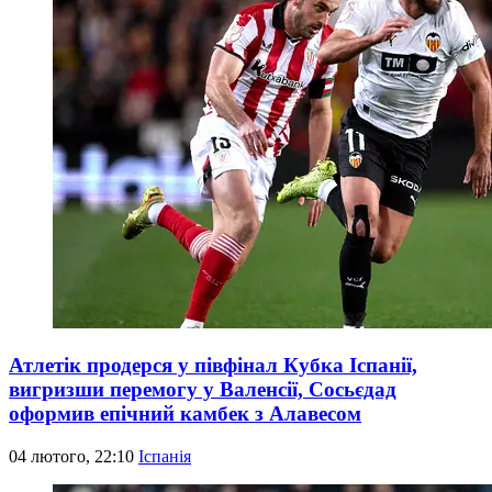
Атлетік продерся у півфінал Кубка Іспанії,
вигризши перемогу у Валенсії, Сосьєдад
оформив епічний камбек з Алавесом
04 лютого, 22:10
Іспанія