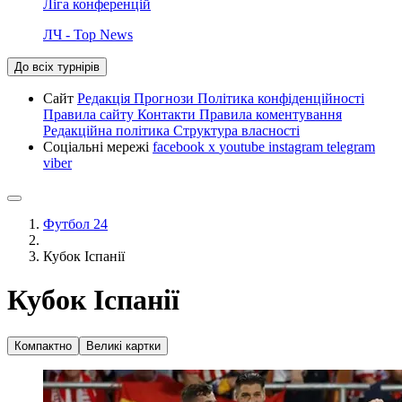
Ліга конференцій
ЛЧ - Top News
До всіх турнірів
Сайт
Редакція
Прогнози
Політика конфіденційності
Правила сайту
Контакти
Правила коментування
Редакційна політика
Структура власності
Соціальні мережі
facebook
x
youtube
instagram
telegram
viber
Футбол 24
Кубок Іспанії
Кубок Іспанії
Компактно
Великі картки