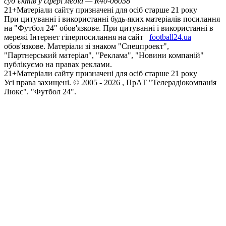
суб’єктів у сфері медіа — R40-06058
21+
Матеріали сайту призначені для осіб старше 21 року
При цитуванні і використанні будь-яких матеріалів посилання
на "Футбол 24" обов'язкове. При цитуванні і використанні в
мережі Інтернет гіперпосилання на сайт
football24.ua
обов'язкове. Матеріали зі знаком "Спецпроект",
"Партнерський матеріал", "Реклама", "Новини компаній"
публікуємо на правах реклами.
21+
Матеріали сайту призначені для осіб старше 21 року
Усi права захищенi. © 2005 -
2026
, ПрАТ "Телерадіокомпанія
Люкс". "Футбол 24".