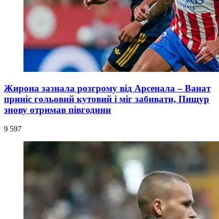
Жирона зазнала розгрому від Арсенала – Ванат
приніс гольовий кутовий і міг забивати, Пищур
знову отримав півгодини
9 597