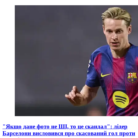
"Якщо дане фото не ШІ, то це скандал": лідер
Барселони висловився про скасований гол проти