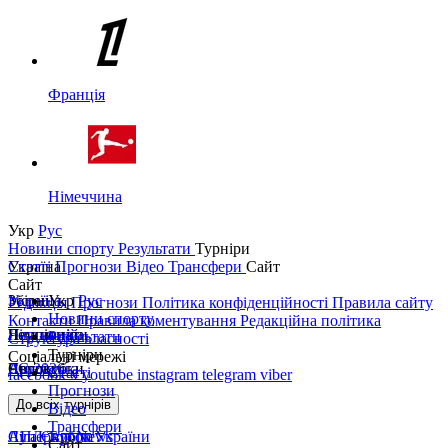
Франція
Німеччина
Укр
Рус
Новини спорту
Результати
Турніри
Україна
Статті
Прогнози
Відео
Трансфери
Сайт
Сайт
Україна
Збірні
Укр
Рус
Редакція
Прогнози
Політика конфіденційності
Правила сайту
Новини спорту
Контакти
Правила коментування
Редакційна політика
Перша ліга
Ліга націй
Чемпіонати
Результати
Структура власності
Турніри
Соціальні мережі
Друга ліга
ЧС 2026
Англія
Єврокубки
Статті
facebook
x
youtube
instagram
telegram
viber
Прогнози
Кубок України
Іспанія
Ліга чемпіонів
До всіх турнірів
Відео
Трансфери
Суперкубок України
АПЛ Top News
Ліга Європи
Сайт