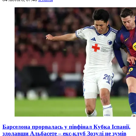
Барселона прорвалась у півфінал Кубка Іспанії,
здолавши Альбасете – екс-клуб Зозулі не зумів