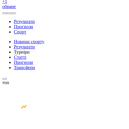
+
1
обране
Результати
Прогнози
Спорт
Новини спорту
Результати
Турніри
Статті
Прогнози
Трансфери
топ