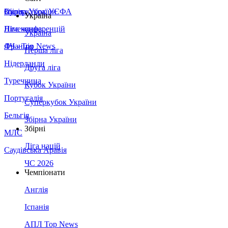
Збірна України
Італія
Суперкубок УЄФА
Україна
Німеччина
Ліга конференцій
Україна
Франція
ЛЧ - Top News
Перша ліга
Нідерланди
Друга ліга
Туреччина
Кубок України
Португалія
Суперкубок України
Бельгія
Збірна України
Збірні
МЛС
Ліга націй
Саудівська Аравія
ЧС 2026
Чемпіонати
Англія
Іспанія
АПЛ Top News