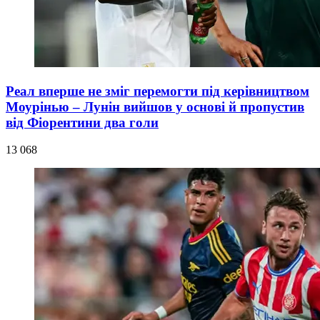
Реал вперше не зміг перемогти під керівництвом
Моурінью – Лунін вийшов у основі й пропустив
від Фіорентини два голи
13 068